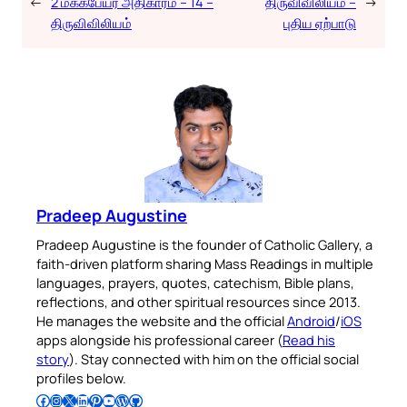
←
2 மக்கபேயர் அதிகாரம் – 14 –
திருவிவிலியம் –
→
திருவிவிலியம்
புதிய ஏற்பாடு
Pradeep Augustine
Pradeep Augustine is the founder of Catholic Gallery, a
faith-driven platform sharing Mass Readings in multiple
languages, prayers, quotes, catechism, Bible plans,
reflections, and other spiritual resources since 2013.
He manages the website and the official
Android
/
iOS
apps alongside his professional career (
Read his
story
). Stay connected with him on the official social
profiles below.
Follow Pradeep on Facebook
Follow Pradeep on Instagram
Follow Pradeep on X
Follow Pradeep on LinkedIn
Follow Pradeep on Pinterest
Subscribe to Pradeep’s Youtube Channel
Follow Pradeep on WordPress
Follow Pradeep on GitHub