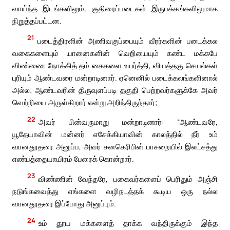
வாய்ந்த இடங்களிலும், குதிரைப்படைகள் இருபக்கங்களிலுமாக
நிறுத்தப்பட்டன.
21
படைத்திரளின் அணிவகுப்பையும் வீரர்களின் படைக்கல
வகைகளையும் யானைகளின் வெறியையும் கண்ட மக்கபே
விண்ணை நோக்கித் தம் கைகளை உயர்த்தி, வியத்தகு செயல்கள்
புரியும் ஆண்டவரை மன்றாடினார். ஏனெனில் படைக்கலங்களினால்
அல்ல; ஆண்டவரின் திருவுளப்படி தகுதி பெற்றவர்களுக்கே அவர்
வெற்றியை அருள்கிறார் என்று அறிந்திருந்தார்;
22
அவர் பின்வருமாறு மன்றாடினார்: “ஆண்டவரே,
யூதேயாவின் மன்னர் எசேக்கியாவின் காலத்தில் நீர் உம்
வானதூதரை அனுப்ப, அவர் சனகெரிபின் பாசறையில் இலட்சத்து
எண்பத்தையாயிரம் பேரைக் கொன்றார்.
23
விண்ணின் வேந்தரே, பகைவர்களைப் பெரிதும் அஞ்சி
நடுங்கவைத்து எங்களை வழிநடத்தக் கூடிய ஒரு நல்ல
வானதூதரை இப்போது அனுப்பும்.
24
உம் தூய மக்களைத் தாக்க வந்திருக்கும் இந்த