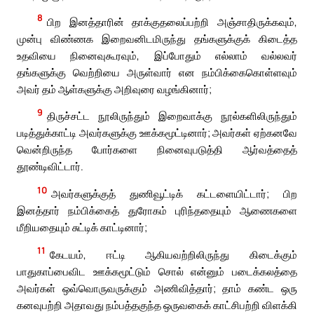
8
பிற இனத்தாரின் தாக்குதலைப்பற்றி அஞ்சாதிருக்கவும்,
முன்பு விண்ணக இறைவனிடமிருந்து தங்களுக்குக் கிடைத்த
உதவியை நினைவுகூரவும், இப்போதும் எல்லாம் வல்லவர்
தங்களுக்கு வெற்றியை அருள்வார் என நம்பிக்கைகொள்ளவும்
அவர் தம் ஆள்களுக்கு அறிவுரை வழங்கினார்;
9
திருச்சட்ட நூலிருந்தும் இறைவாக்கு நூல்களிலிருந்தும்
படித்துக்காட்டி அவர்களுக்கு ஊக்கமூட்டினார்; அவர்கள் ஏற்கனவே
வென்றிருந்த போர்களை நினைவுபடுத்தி ஆர்வத்தைத்
தூண்டிவிட்டார்.
10
அவர்களுக்குத் துணிவூட்டிக் கட்டளையிட்டார்; பிற
இனத்தார் நம்பிக்கைத் துரோகம் புரிந்ததையும் ஆணைகளை
மீறியதையும் சுட்டிக் காட்டினார்;
11
கேடயம், ஈட்டி ஆகியவற்றிலிருந்து கிடைக்கும்
பாதுகாப்பைவிட ஊக்கமூட்டும் சொல் என்னும் படைக்கலத்தை
அவர்கள் ஒவ்வொருவருக்கும் அணிவித்தார்; தாம் கண்ட ஒரு
கனவுபற்றி அதாவது நம்பத்தகுந்த ஒருவகைக் காட்சிபற்றி விளக்கி