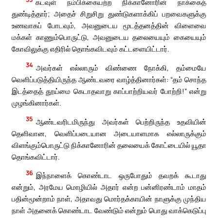
கடவுள் நம்பிக்கையற்ற நிக்கானோரின் நாக்கைத்
துண்டித்தார்; அதைச் சிறுசிறு துண்டுகளாக்கிப் பறவைகளுக்கு
உணவாகப் போடவும், அவனுடைய மூடத்தனத்தின் விளைவை
மக்கள் காணும்பொருட்டு, அவனுடைய தலையையும் கையையும்
கோவிலுக்கு எதிரில் தொங்கவிடவும் கட்டளையிட்டார்.
34
அவர்கள் எல்லாரும் விண்ணை நோக்கி, தம்மையே
வெளிப்படுத்தியிருந்த ஆண்டவரை வாழ்த்தினார்கள்: “தம் சொந்த
இடத்தைத் தூய்மை கெடாதவாறு காப்பாற்றியவர் போற்றி!” என்று
முழங்கினார்கள்.
35
ஆண்டவரிடமிருந்து அவர்கள் பெற்றிருந்த உதவியின்
தெளிவான, வெளிப்படையான அடையாளமாக எல்லாருக்கும்
விளங்கும்பொருட்டு நிக்கானோரின் தலையைக் கோட்டையில் யூதா
தொங்கவிட்டார்.
36
இந்நாளைக் கொண்டாட ஒருபோதும் தவறக் கூடாது
என்றும், அரமேய மொழியில் அதார் என்ற பன்னிரண்டாம் மாதம்
பதின்மூன்றாம் நாள், அதாவது மொர்தக்காயின் நாளுக்கு முந்திய
நாள் அதனைக் கொண்டாட வேண்டும் என்றும் பொது வாக்கெடுப்பு