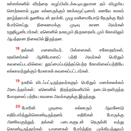
உள்ளங்களில் வீரத்தை எழுப்பிவிடக்கூடியதுமான தம் விழுமிய
சொற்களால் யூதா எல்லாருக்கும் ஊக்கமூட்டினார். எனவே காலம்
தாழ்த்தாமல் துணிவுடன் தாக்கி, முழு வலிமையோடு நேருக்கு நேர்
போர்செய்து நிலைமைக்கு முடிவு காண அவர்கள்
உறுதிபூண்டார்கள்; ஏனெனில் நகரமும் திருஉறைவிடமும் கோவிலும்
ஆபத்தான நிலையில் இருந்தன.
18
தங்கள் மனைவியர், பிள்ளைகள், சகோதரர்கள்,
உறவினர்கள் ஆகியோரைப் பற்றி அவர்கள் பெரிதும்
கவலைப்படவில்லை; தூய்மைப்படுத்தப்பெற்ற கோவிலைப்பற்றியே
எல்லாவற்றுக்கும் மேலாகக் கவலைப்பட்டார்கள்.
19
நகரில் விடப்பட்டிருந்தவர்களும் பெரிதும் மனக்கலக்கம்
அடைந்தார்கள்; ஏனெனில் திறந்தவெளியில் நடைபெறவிருந்த
மோதலைப் பற்றிய கவலை அவர்களுக்கு இருந்தது.
20
போரின் முடிவை எல்லாரும் ஆவலோடு
எதிர்பார்த்துக்கொண்டிருந்தனர். எதிரிகள் போருக்கு
அணிவகுத்துத் தங்கள் படைகளுடன் நெருங்கி வந்து
கொண்டிருந்தார்கள். யானைகள் போர்த்திற முக்கியத்துவம்