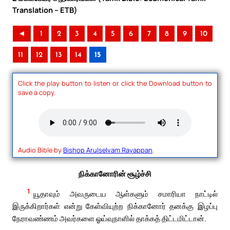
Translation – ETB)
◄
1
2
3
4
5
6
7
8
9
10
11
12
13
14
15
Click the play button to listen or click the Download button to
save a copy.
Audio Bible by
Bishop Arulselvam Rayappan
.
நிக்கானோரின் சூழ்ச்சி
1
யூதாவும் அவருடைய ஆள்களும் சமாரியா நாட்டில்
இருக்கிறார்கள் என்று கேள்வியுற்ற நிக்கானோர் தனக்கு இழப்பு
நேராவண்ணம் அவர்களை ஓய்வுநாளில் தாக்கத் திட்டமிட்டான்.