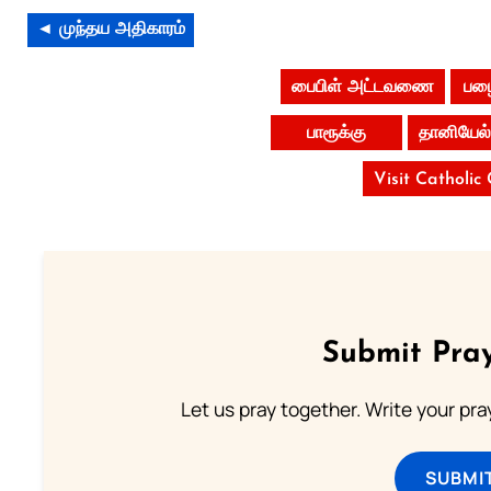
◄ முந்தய அதிகாரம்
பைபிள் அட்டவணை
பழை
பாரூக்கு
தானியேல்
Visit Catholic
Submit Pray
Let us pray together. Write your pr
SUBMI