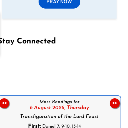
PRAY NOW
Stay Connected
on Facebook
Follow us on Instagram
Follow us on X
Subscribe to our YouTube Channel
Follow us on WhatsApp
Mass Readings for
<<
>>
6 August 2026,
Thursday
Transfiguration of the Lord Feast
First:
Daniel 7: 9-10, 13-14