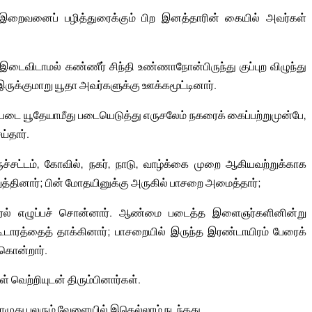
இறைவனைப் பழித்துரைக்கும் பிற இனத்தாரின் கையில் அவர்கள்
 இடைவிடாமல் கண்ணீர் சிந்தி உண்ணாநோன்பிருந்து குப்புற விழுந்து
ுக்குமாறு யூதா அவர்களுக்கு ஊக்கமூட்டினார்.
படை யூதேயாமீது படையெடுத்து எருசலேம் நகரைக் கைப்பற்றுமுன்பே,
்தார்.
ுச்சட்டம், கோவில், நகர், நாடு, வாழ்க்கை முறை ஆகியவற்றுக்காக
த்தினார்; பின் மோதயினுக்கு அருகில் பாசறை அமைத்தார்;
்குரல் எழுப்பச் சொன்னார். ஆண்மை படைத்த இளைஞர்களினின்று
ூடாரத்தைத் தாக்கினார்; பாசறையில் இருந்த இரண்டாயிரம் பேரைக்
கொன்றார்.
் வெற்றியுடன் திரும்பினார்கள்.
ொழுது புலரும் வேளையில் இதெல்லாம் நடந்தது.