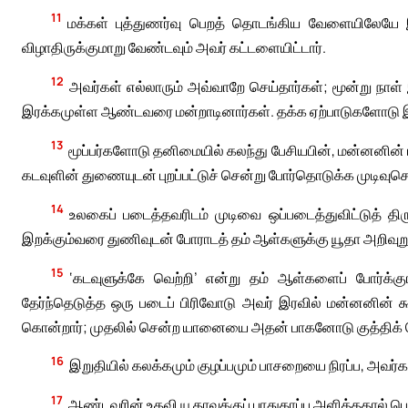
11
மக்கள் புத்துணர்வு பெறத் தொடங்கிய வேளையிலேயே 
விழாதிருக்குமாறு வேண்டவும் அவர் கட்டளையிட்டார்.
12
அவர்கள் எல்லாரும் அவ்வாறே செய்தார்கள்; மூன்று நாள்
இரக்கமுள்ள ஆண்டவரை மன்றாடினார்கள். தக்க ஏற்பாடுகளோடு இர
13
மூப்பர்களோடு தனிமையில் கலந்து பேசியபின், மன்னனின் 
கடவுளின் துணையுடன் புறப்பட்டுச் சென்று போர்தொடுக்க முடிவுசெய
14
உலகைப் படைத்தவரிடம் முடிவை ஒப்படைத்துவிட்டுத் திர
இறக்கும்வரை துணிவுடன் போராடத் தம் ஆள்களுக்கு யூதா அறிவுறு
15
‘கடவுளுக்கே வெற்றி’ என்று தம் ஆள்களைப் போர்க
தேர்ந்தெடுத்த ஒரு படைப் பிரிவோடு அவர் இரவில் மன்னனின் க
கொன்றார்; முதலில் சென்ற யானையை அதன் பாகனோடு குத்திக் 
16
இறுதியில் கலக்கமும் குழப்பமும் பாசறையை நிரப்ப, அவர்கள
17
ஆண்டவரின் உதவி யூதாவுக்குப் பாதுகாப்பு அளித்ததால் ப