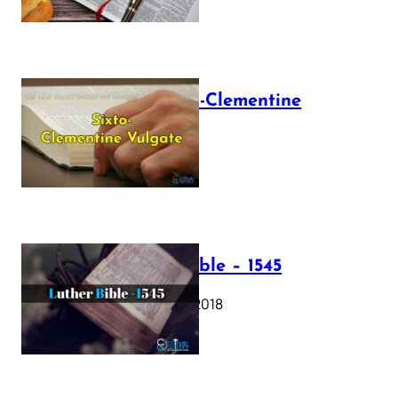
The Sixto-Clementine
Vulgate
July 12, 2025
Luther Bible – 1545
October 17, 2018