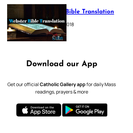
Webster Bible Translation
October 11, 2018
Download our App
Get our official
Catholic Gallery app
for daily Mass
readings, prayers & more