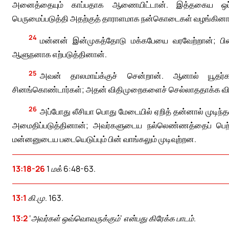
அனைத்தையும் காப்பதாக ஆணையிட்டான். இத்தகைய ஒப்பந
பெருமைப்படுத்தி அதற்குத் தாராளமாக நன்கொடைகள் வழங்கினா
24
மன்னன் இன்முகத்தோடு மக்கபேயை வரவேற்றான்; பி
ஆளுநனாக எற்படுத்தினான்.
25
அவன் தாலமாய்க்குச் சென்றான். ஆனால் யூதர்க
சினங்கொண்டார்கள்; அதன் விதிமுறைகளைச் செல்லாததாக்க விரும
26
அப்போது லீசியா பொது மேடையில் ஏறித் தன்னால் முடி
அமைதிப்படுத்தினான்; அவர்களுடைய நல்லெண்ணத்தைப் பெற்றவன
மன்னனுடைய படையெடுப்பும் பின் வாங்கலும் முடிவுற்றன.
13:18-26
1 மக் 6:48-63.
13:1
கி.மு. 163.
13:2
‘அவர்கள் ஒவ்வொவருக்கும்’ என்பது கிரேக்க பாடம்.