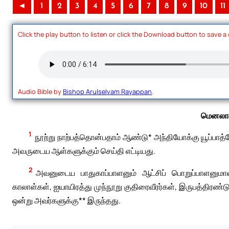
◄
1
2
3
4
5
6
7
8
9
10
11
Click the play button to listen or click the Download button to save a
Audio Bible by
Bishop Arulselvam Rayappan
.
மெனலாவ
1
நூற்று நாற்பத்தொன்பதாம் ஆண்டு* அந்தியோக்கு யூப்பாத
அவருடைய ஆள்களுக்கும் செய்தி எட்டியது.
2
அவனுடைய பாதுகாப்பாளனும் ஆட்சிப் பொறுப்பாளனுமான 
காலாள்கள், ஐயாயிரத்து முந்நூறு குதிரைவீரர்கள், இருபத்திரண்ட
ஒன்று அவர்களுக்கு** இருந்தது.