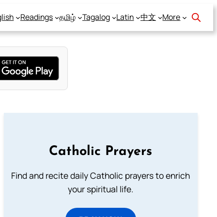
lish
Readings
தமிழ்
Tagalog
Latin
中文
More
Catholic Prayers
Find and recite daily Catholic prayers to enrich
your spiritual life.