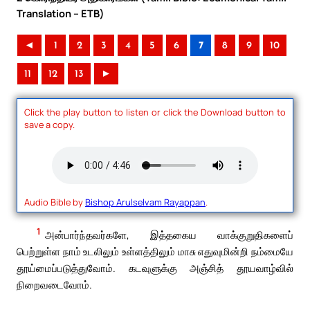
Translation – ETB)
◄
1
2
3
4
5
6
7
8
9
10
11
12
13
►
Click the play button to listen or click the Download button to
save a copy.
Audio Bible by
Bishop Arulselvam Rayappan
.
1
அன்பார்ந்தவர்களே, இத்தகைய வாக்குறுதிகளைப்
பெற்றுள்ள நாம் உடலிலும் உள்ளத்திலும் மாசு எதுவுமின்றி நம்மையே
தூய்மைப்படுத்துவோம். கடவுளுக்கு அஞ்சித் தூயவாழ்வில்
நிறைவடைவோம்.