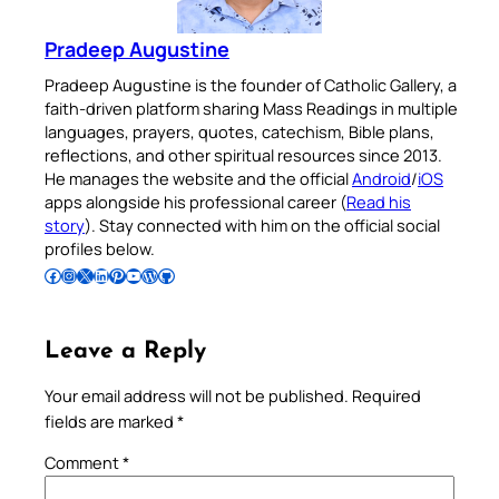
Pradeep Augustine
Pradeep Augustine is the founder of Catholic Gallery, a
faith-driven platform sharing Mass Readings in multiple
languages, prayers, quotes, catechism, Bible plans,
reflections, and other spiritual resources since 2013.
He manages the website and the official
Android
/
iOS
apps alongside his professional career (
Read his
story
). Stay connected with him on the official social
profiles below.
Follow Pradeep on Facebook
Follow Pradeep on Instagram
Follow Pradeep on X
Follow Pradeep on LinkedIn
Follow Pradeep on Pinterest
Subscribe to Pradeep’s Youtube Channel
Follow Pradeep on WordPress
Follow Pradeep on GitHub
Leave a Reply
Your email address will not be published.
Required
fields are marked
*
Comment
*