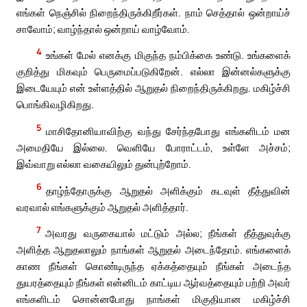
எங்கள் நெஞ்சில் நிறைந்திருக்கிறீர்கள். நாம் செத்தால் ஒன்றாய்ச்
சாவோம்; வாழ்ந்தால் ஒன்றாய் வாழ்வோம்.
4
உங்கள் மேல் எனக்கு மிகுந்த நம்பிக்கை உண்டு. உங்களைக்
குறித்து மிகவும் பெருமைப்படுகிறேன். எல்லா இன்னல்களுக்கு
இடையேயும் என் உள்ளத்தில் ஆறுதல் நிறைந்திருக்கிறது. மகிழ்ச்சி
பொங்கிவழிகிறது.
5
மாசிதோனியாவிற்கு வந்து சேர்ந்தபோது எங்களிடம் மன
அமைதியே இல்லை. வெளியே போராட்டம், உள்ளே அச்சம்;
இவ்வாறு எல்லா வகையிலும் துன்புற்றோம்.
6
தாழ்ந்தோருக்கு ஆறுதல் அளிக்கும் கடவுள் தீத்துவின்
வரவால் எங்களுக்கும் ஆறுதல் அளித்தார்.
7
அவரது வருகையால் மட்டும் அல்ல; நீங்கள் தீத்துவுக்கு
அளித்த ஆறுதலாலும் நாங்கள் ஆறுதல் அடைந்தோம். எங்களைக்
காண நீங்கள் கொண்டிருந்த ஏக்கத்தையும் நீங்கள் அடைந்த
துயரத்தையும் நீங்கள் என்னிடம் காட்டிய ஆர்வத்தையும் பற்றி அவர்
எங்களிடம் சொன்னபோது நாங்கள் மிகுதியான மகிழ்ச்சி