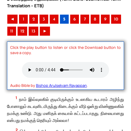
Translation – ETB)
◄
1
2
3
4
5
6
7
8
9
10
11
12
13
►
Click the play button to listen or click the Download button to
save a copy.
Audio Bible by
Bishop Arulselvam Rayappan
.
1
நாம் இவ்வுலகில் குடியிருக்கும் உடலாகிய கூடாரம் அழிந்து
போனாலும் கடவுளிடமிருந்து கிடைக்கும் வீடு ஒன்று விண்ணுலகில்
நமக்கு உண்டு. அது மனிதக் கையால் கட்டப்படாதது, நிலையானது
என்பது நமக்குத் தெரியும் அல்லவா!
2