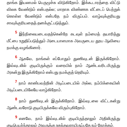
தாங்க இயலாமல் பெருமூச்சு விடுகிறோம். இக்கூடாரத்தை விட்டு
விலக வேண்டும் என்பதல்ல; மாறாக விண்ணக வீட்டைப் பெற்றுக்
கொள்ள வேண்டும் என்பதே நம் விருப்பம். வாழ்வுக்குரியது
சாவுக்குரியதைத் தனக்குட்படுத்தும்.
5
இந்நிலையடைவதற்கென்றே கடவுள் நம்மைத் தயாரித்து
மீட்பை உறுதிப்படுத்தும் அடையாளமாக அவருடைய தூய ஆவியை
நமக்கு வழங்கினார்.
6
ஆகவே, நாங்கள் எப்போதும் துணிவுடன் இருக்கிறோம்.
இவ்வுடலில் குடியிருக்கும் வரையில் நாம் ஆண்டவரிடமிருந்து
அகன்று இருக்கிறோம் என்பது நமக்குத் தெரியும்.
7
நாம் காண்பவற்றின் அடிப்படையில் அல்ல, நம்பிக்கையின்
அடிப்படையிலேயே வாழ்கிறோம்.
8
நாம் துணிவுடன் இருக்கிறோம். இவ்வுடலை விட்டகன்று
ஆண்டவரோடு குடியிருக்கவே விரும்புகிறோம்.
9
எனவே, நாம் இவ்வுடலில் குடியிருந்தாலும் அதிலிருந்து
குடிபெயர்ந்தாலும் அவருக்கு உகந்தவராயிருப்பதே நம் நோக்கம்.