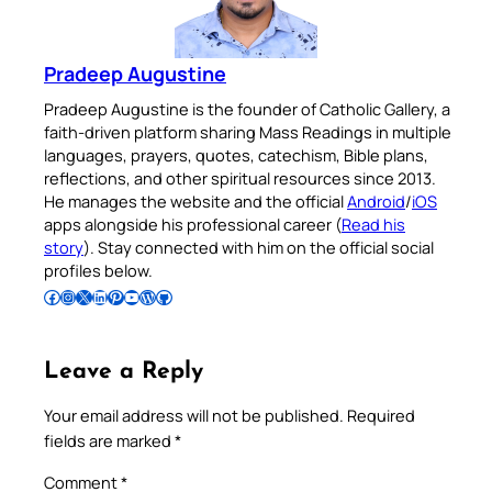
Pradeep Augustine
Pradeep Augustine is the founder of Catholic Gallery, a
faith-driven platform sharing Mass Readings in multiple
languages, prayers, quotes, catechism, Bible plans,
reflections, and other spiritual resources since 2013.
He manages the website and the official
Android
/
iOS
apps alongside his professional career (
Read his
story
). Stay connected with him on the official social
profiles below.
Follow Pradeep on Facebook
Follow Pradeep on Instagram
Follow Pradeep on X
Follow Pradeep on LinkedIn
Follow Pradeep on Pinterest
Subscribe to Pradeep’s Youtube Channel
Follow Pradeep on WordPress
Follow Pradeep on GitHub
Leave a Reply
Your email address will not be published.
Required
fields are marked
*
Comment
*