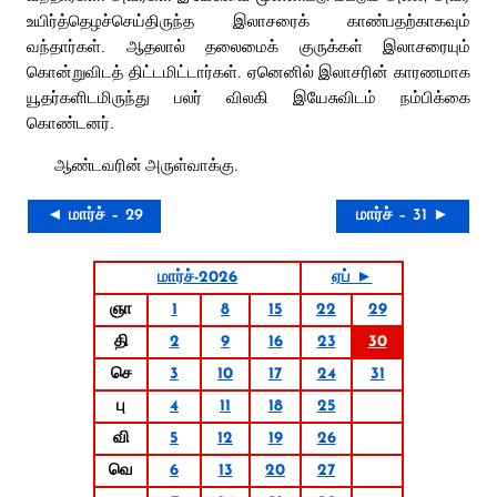
உயிர்த்தெழச்செய்திருந்த இலாசரைக் காண்பதற்காகவும்
வந்தார்கள். ஆதலால் தலைமைக் குருக்கள் இலாசரையும்
கொன்றுவிடத் திட்டமிட்டார்கள். ஏனெனில் இலாசரின் காரணமாக
யூதர்களிடமிருந்து பலர் விலகி இயேசுவிடம் நம்பிக்கை
கொண்டனர்.
ஆண்டவரின் அருள்வாக்கு.
◄ மார்ச் – 29
மார்ச் – 31 ►
மார்ச்-2026
ஏப் ►
ஞா
1
8
15
22
29
தி
2
9
16
23
30
செ
3
10
17
24
31
பு
4
11
18
25
வி
5
12
19
26
வெ
6
13
20
27