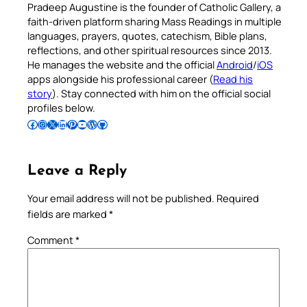
Pradeep Augustine is the founder of Catholic Gallery, a
faith-driven platform sharing Mass Readings in multiple
languages, prayers, quotes, catechism, Bible plans,
reflections, and other spiritual resources since 2013.
He manages the website and the official
Android
/
iOS
apps alongside his professional career (
Read his
story
). Stay connected with him on the official social
profiles below.
Follow Pradeep on Facebook
Follow Pradeep on Instagram
Follow Pradeep on X
Follow Pradeep on LinkedIn
Follow Pradeep on Pinterest
Subscribe to Pradeep’s Youtube Channel
Follow Pradeep on WordPress
Follow Pradeep on GitHub
Leave a Reply
Your email address will not be published.
Required
fields are marked
*
Comment
*