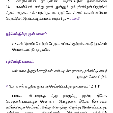
13
வாழ்வோரின் நாட்டினிலே ஆண்டவரின் நலன்களைக்
14
காண்பேன் என்று நான் இன்னும் நம்புகின்றேன்.
நெஞ்சே!
ஆண்டவருக்காகக் காத்திரு; மன உறுதிகொள்; உன் உள்ளம் வலிமை
பெறட்டும்; ஆண்டவருக்காகக் காத்திரு. –
பல்லவி
நற்செய்திக்கு முன் வசனம்
எங்கள் அரசரே போற்றப் பெறுக. எங்கள் குற்றம் கண்டு இரக்கம்
கொண்டவர் நீர் ஒருவரே.
நற்செய்தி வாசகம்
மரியாவைத் தடுக்காதீர்கள். என் அடக்க நாளை முன்னிட்டு அவர்
இதைச் செய்யட்டும்.
✠
யோவான் எழுதிய தூய நற்செய்தியிலிருந்து வாசகம் 12: 1-11
பாஸ்கா விழாவுக்கு ஆறு நாளுக்கு முன்பு இயேசு
பெத்தானியாவுக்குச் சென்றார். அங்குதான் இயேசு இலாசரை
உயிர்த்தெழச் செய்தார். அங்கு அவருக்கு விருந்து அளிக்கப்பட்டது.
மார்த்தா உணவு பரிமாறினார். இயேசுவோடு பந்தியில்