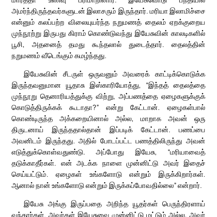
அமர்ந்திருந்தவர்களுடன் இலாசரும் இருந்தார். மரியா இலாமிச்சை
என்னும் கலப்பற்ற விலையுயர்ந்த நறுமணத் தைலம் ஏறக்குறைய
முந்நூற்று இருபது கிராம் கொண்டுவந்து இயேசுவின் காலடிகளில்
பூசி, அதனைத் தமது கூந்தலால் துடைத்தார். தைலத்தின்
நறுமணம் வீடெங்கும் கமழ்ந்தது.
இயேசுவின் சீடருள் ஒருவனும் அவரைக் காட்டிக்கொடுக்க
இருந்தவனுமான யூதாசு இஸ்காரியோத்து, “இந்தத் தைலத்தை
முந்நூறு தெனாரியத்துக்கு விற்று, அப்பணத்தை ஏழைகளுக்குக்
கொடுத்திருக்கக் கூடாதா?” என்று கேட்டான். ஏழைகள்பால்
கொண்டிருந்த அக்கறையினால் அல்ல, மாறாக அவன் ஒரு
திருடனாய் இருந்ததால்தான் இப்படிக் கேட்டான். பணப்பை
அவனிடம் இருந்தது. அதில் போடப்பட்ட பணத்திலிருந்து அவன்
எடுத்துக்கொள்வதுண்டு. அப்போது இயேசு, “மரியாவைத்
தடுக்காதீர்கள். என் அடக்க நாளை முன்னிட்டு அவர் இதைச்
செய்யட்டும். ஏழைகள் உங்களோடு என்றும் இருக்கிறார்கள்.
ஆனால் நான் உங்களோடு என்றும் இருக்கப்போவதில்லை” என்றார்.
இயேசு அங்கு இருப்பதை அறிந்த யூதர்கள் பெருந்திரளாய்
வந்தார்கள். அவர்கள் இயேசுவை முன்னிட்டு மட்டும் அல்ல, அவர்