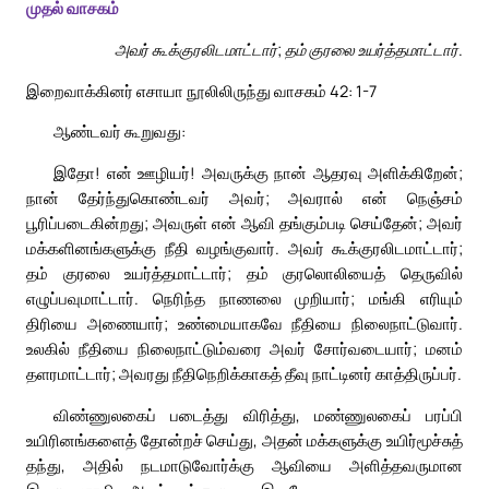
முதல் வாசகம்
அவர் கூக்குரலிடமாட்டார்; தம் குரலை உயர்த்தமாட்டார்.
இறைவாக்கினர் எசாயா நூலிலிருந்து வாசகம் 42: 1-7
ஆண்டவர் கூறுவது:
இதோ! என் ஊழியர்! அவருக்கு நான் ஆதரவு அளிக்கிறேன்;
நான் தேர்ந்துகொண்டவர் அவர்; அவரால் என் நெஞ்சம்
பூரிப்படைகின்றது; அவருள் என் ஆவி தங்கும்படி செய்தேன்; அவர்
மக்களினங்களுக்கு நீதி வழங்குவார். அவர் கூக்குரலிடமாட்டார்;
தம் குரலை உயர்த்தமாட்டார்; தம் குரலொலியைத் தெருவில்
எழுப்பவுமாட்டார். நெரிந்த நாணலை முறியார்; மங்கி எரியும்
திரியை அணையார்; உண்மையாகவே நீதியை நிலைநாட்டுவார்.
உலகில் நீதியை நிலைநாட்டும்வரை அவர் சோர்வடையார்; மனம்
தளரமாட்டார்; அவரது நீதிநெறிக்காகத் தீவு நாட்டினர் காத்திருப்பர்.
விண்ணுலகைப் படைத்து விரித்து, மண்ணுலகைப் பரப்பி
உயிரினங்களைத் தோன்றச் செய்து, அதன் மக்களுக்கு உயிர்மூச்சுத்
தந்து, அதில் நடமாடுவோர்க்கு ஆவியை அளித்தவருமான