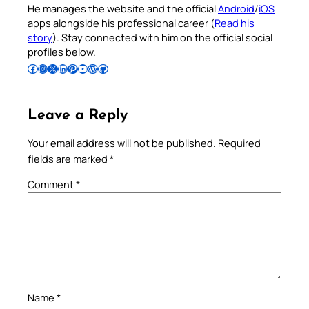
He manages the website and the official
Android
/
iOS
apps alongside his professional career (
Read his
story
). Stay connected with him on the official social
profiles below.
Follow Pradeep on Facebook
Follow Pradeep on Instagram
Follow Pradeep on X
Follow Pradeep on LinkedIn
Follow Pradeep on Pinterest
Subscribe to Pradeep’s Youtube Channel
Follow Pradeep on WordPress
Follow Pradeep on GitHub
Leave a Reply
Your email address will not be published.
Required
fields are marked
*
Comment
*
Name
*