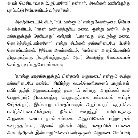
அவர் மெசியாவாக இருப்பாரோ!” என்றார். அவர்கள் ஊரிலிருந்து
புறப்பட்டு இயேசுவிடம் வந்தார்கள்.
அதற்கிடையில் சீடர், “ரபி, உண்ணும்” என்று வேண்டினர். இயேசு
அவர்களிடம், “நான் உண்பதற்குரிய உணவு ஒன்று உண்டு. அது
உங்களுக்குத் தெரியாது” என்றார். “யாராவது அவருக்கு உணவு
கொடுத்திருப்பார்களோ” என்று சீடர்கள் தங்களிடையே பேசிக்
கொண்டார்கள். இயேசு அவர்களிடம், “என்னை அனுப்பியவரின்
திருவுளத்தை நிறைவேற்றுவதும் அவர் கொடுத்த வேலையைச்
செய்து முடிப்பதுமே என் உணவு.
‘நான்கு மாதங்களுக்குப் பின்தான் அறுவடை’ என்னும் கூற்று
உங்களிடையே உண்டே! நிமிர்ந்து வயல்வெளிகளைப் பாருங்கள்.
பயிர் முற்றி அறுவடைக்குத் தயாராய் உள்ளது. அறுப்பவர் கூலி
பெறுகிறார்; நிலைவாழ்வு பெறுவதற்காக மக்களைக் கூட்டிச்
சேர்க்கிறார். இவ்வாறு விதைப்பவரும் அறுப்பவரும் ஒருமிக்க
மகிழ்ச்சியடைகின்றனர். நீங்கள் உழைத்துப் பயிரிடாததை
அறுவடை செய்ய நான் உங்களை அனுப்பினேன். மற்றவர்கள்
உழைத்தார்கள்; ஆனால் நீங்கள் அந்த உழைப்பின் பயனை
அடைந்தீர்கள். இவ்வாறு ‘விதைப்பவர் ஒருவர்; அறுவடை செய்பவர்