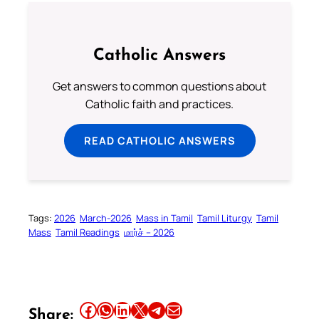
Catholic Answers
Get answers to common questions about
Catholic faith and practices.
READ CATHOLIC ANSWERS
Tags:
2026
March-2026
Mass in Tamil
Tamil Liturgy
Tamil
Mass
Tamil Readings
மார்ச் – 2026
Share this article on Facebook
Share this article on WhatsApp
Share this article on LinkedIn
Share this article on X
Share this article on Telegram
Email this Article
Share: