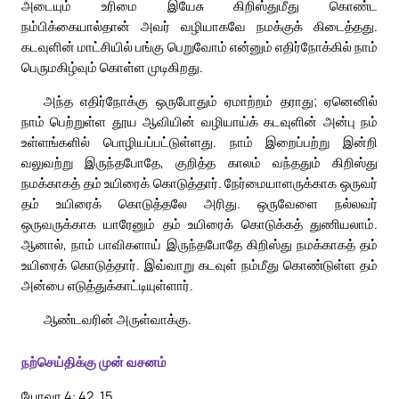
அடையும் உரிமை இயேசு கிறிஸ்துமீது கொண்ட
நம்பிக்கையால்தான் அவர் வழியாகவே நமக்குக் கிடைத்தது.
கடவுளின் மாட்சியில் பங்கு பெறுவோம் என்னும் எதிர்நோக்கில் நாம்
பெருமகிழ்வும் கொள்ள முடிகிறது.
அந்த எதிர்நோக்கு ஒருபோதும் ஏமாற்றம் தராது; ஏனெனில்
நாம் பெற்றுள்ள தூய ஆவியின் வழியாய்க் கடவுளின் அன்பு நம்
உள்ளங்களில் பொழியப்பட்டுள்ளது. நாம் இறைப்பற்று இன்றி
வலுவற்று இருந்தபோதே, குறித்த காலம் வந்ததும் கிறிஸ்து
நமக்காகத் தம் உயிரைக் கொடுத்தார். நேர்மையாளருக்காக ஒருவர்
தம் உயிரைக் கொடுத்தலே அரிது. ஒருவேளை நல்லவர்
ஒருவருக்காக யாரேனும் தம் உயிரைக் கொடுக்கத் துணியலாம்.
ஆனால், நாம் பாவிகளாய் இருந்தபோதே கிறிஸ்து நமக்காகத் தம்
உயிரைக் கொடுத்தார். இவ்வாறு கடவுள் நம்மீது கொண்டுள்ள தம்
அன்பை எடுத்துக்காட்டியுள்ளார்.
ஆண்டவரின் அருள்வாக்கு.
நற்செய்திக்கு முன் வசனம்
யோவா 4: 42, 15