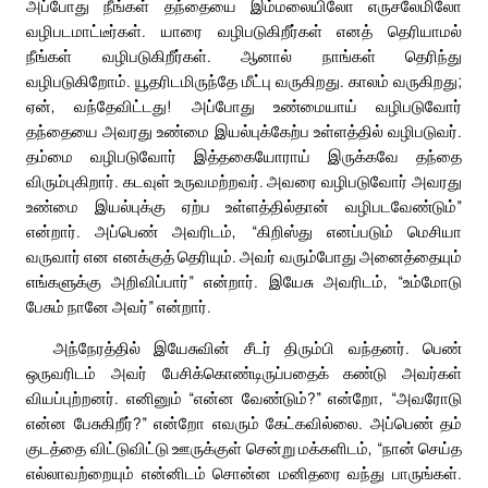
அப்போது நீங்கள் தந்தையை இம்மலையிலோ எருசலேமிலோ
வழிபடமாட்டீர்கள். யாரை வழிபடுகிறீர்கள் எனத் தெரியாமல்
நீங்கள் வழிபடுகிறீர்கள். ஆனால் நாங்கள் தெரிந்து
வழிபடுகிறோம். யூதரிடமிருந்தே மீட்பு வருகிறது. காலம் வருகிறது;
ஏன், வந்தேவிட்டது! அப்போது உண்மையாய் வழிபடுவோர்
தந்தையை அவரது உண்மை இயல்புக்கேற்ப உள்ளத்தில் வழிபடுவர்.
தம்மை வழிபடுவோர் இத்தகையோராய் இருக்கவே தந்தை
விரும்புகிறார். கடவுள் உருவமற்றவர். அவரை வழிபடுவோர் அவரது
உண்மை இயல்புக்கு ஏற்ப உள்ளத்தில்தான் வழிபடவேண்டும்”
என்றார். அப்பெண் அவரிடம், “கிறிஸ்து எனப்படும் மெசியா
வருவார் என எனக்குத் தெரியும். அவர் வரும்போது அனைத்தையும்
எங்களுக்கு அறிவிப்பார்” என்றார். இயேசு அவரிடம், “உம்மோடு
பேசும் நானே அவர்” என்றார்.
அந்நேரத்தில் இயேசுவின் சீடர் திரும்பி வந்தனர். பெண்
ஒருவரிடம் அவர் பேசிக்கொண்டிருப்பதைக் கண்டு அவர்கள்
வியப்புற்றனர். எனினும் “என்ன வேண்டும்?” என்றோ, “அவரோடு
என்ன பேசுகிறீர்?” என்றோ எவரும் கேட்கவில்லை. அப்பெண் தம்
குடத்தை விட்டுவிட்டு ஊருக்குள் சென்று மக்களிடம், “நான் செய்த
எல்லாவற்றையும் என்னிடம் சொன்ன மனிதரை வந்து பாருங்கள்.