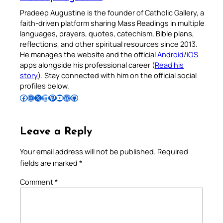
Pradeep Augustine is the founder of Catholic Gallery, a
faith-driven platform sharing Mass Readings in multiple
languages, prayers, quotes, catechism, Bible plans,
reflections, and other spiritual resources since 2013.
He manages the website and the official
Android
/
iOS
apps alongside his professional career (
Read his
story
). Stay connected with him on the official social
profiles below.
Follow Pradeep on Facebook
Follow Pradeep on Instagram
Follow Pradeep on X
Follow Pradeep on LinkedIn
Follow Pradeep on Pinterest
Subscribe to Pradeep’s Youtube Channel
Follow Pradeep on WordPress
Follow Pradeep on GitHub
Leave a Reply
Your email address will not be published.
Required
fields are marked
*
Comment
*