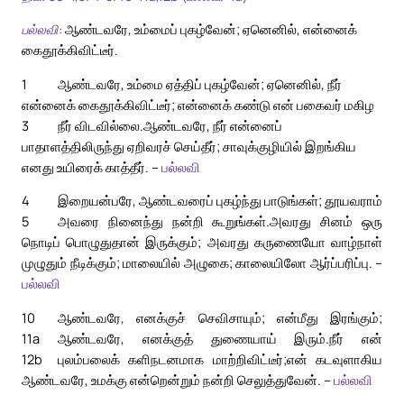
பல்லவி:
ஆண்டவரே, உம்மைப் புகழ்வேன்; ஏனெனில், என்னைக்
கைதூக்கிவிட்டீர்.
1
ஆண்டவரே, உம்மை ஏத்திப் புகழ்வேன்; ஏனெனில், நீர்
என்னைக் கைதூக்கிவிட்டீர்; என்னைக் கண்டு என் பகைவர் மகிழ
3
நீர் விடவில்லை.
ஆண்டவரே, நீர் என்னைப்
பாதாளத்திலிருந்து ஏறிவரச் செய்தீர்; சாவுக்குழியில் இறங்கிய
எனது உயிரைக் காத்தீர். –
பல்லவி
4
இறையன்பரே, ஆண்டவரைப் புகழ்ந்து பாடுங்கள்; தூயவராம்
5
அவரை நினைந்து நன்றி கூறுங்கள்.
அவரது சினம் ஒரு
நொடிப் பொழுதுதான் இருக்கும்; அவரது கருணையோ வாழ்நாள்
முழுதும் நீடிக்கும்; மாலையில் அழுகை; காலையிலோ ஆர்ப்பரிப்பு. –
பல்லவி
10
ஆண்டவரே, எனக்குச் செவிசாயும்; என்மீது இரங்கும்;
11a
ஆண்டவரே, எனக்குத் துணையாய் இரும்.
நீர் என்
12b
புலம்பலைக் களிநடனமாக மாற்றிவிட்டீர்;
என் கடவுளாகிய
ஆண்டவரே, உமக்கு என்றென்றும் நன்றி செலுத்துவேன். –
பல்லவி