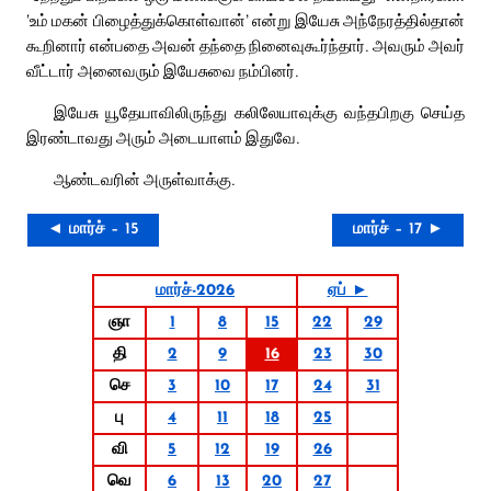
‘உம் மகன் பிழைத்துக்கொள்வான்’ என்று இயேசு அந்நேரத்தில்தான்
கூறினார் என்பதை அவன் தந்தை நினைவுகூர்ந்தார். அவரும் அவர்
வீட்டார் அனைவரும் இயேசுவை நம்பினர்.
இயேசு யூதேயாவிலிருந்து கலிலேயாவுக்கு வந்தபிறகு செய்த
இரண்டாவது அரும் அடையாளம் இதுவே.
ஆண்டவரின் அருள்வாக்கு.
◄ மார்ச் – 15
மார்ச் – 17 ►
மார்ச்-2026
ஏப் ►
ஞா
1
8
15
22
29
தி
2
9
16
23
30
செ
3
10
17
24
31
பு
4
11
18
25
வி
5
12
19
26
வெ
6
13
20
27