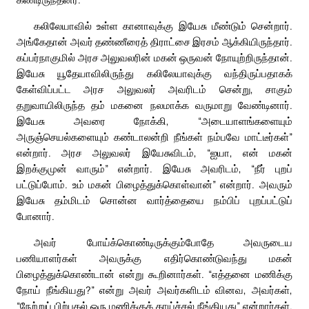
கலிலேயாவில் உள்ள கானாவுக்கு இயேசு மீண்டும் சென்றார்.
அங்கேதான் அவர் தண்ணீரைத் திராட்சை இரசம் ஆக்கியிருந்தார்.
கப்பர்நாகுமில் அரச அலுவலரின் மகன் ஒருவன் நோயுற்றிருந்தான்.
இயேசு யூதேயாவிலிருந்து கலிலேயாவுக்கு வந்திருப்பதாகக்
கேள்விப்பட்ட அரச அலுவலர் அவரிடம் சென்று, சாகும்
தறுவாயிலிருந்த தம் மகனை நலமாக்க வருமாறு வேண்டினார்.
இயேசு அவரை நோக்கி, “அடையாளங்களையும்
அருஞ்செயல்களையும் கண்டாலன்றி நீங்கள் நம்பவே மாட்டீர்கள்”
என்றார். அரச அலுவலர் இயேசுவிடம், “ஐயா, என் மகன்
இறக்குமுன் வாரும்” என்றார். இயேசு அவரிடம், “நீர் புறப்
பட்டுப்போம். உம் மகன் பிழைத்துக்கொள்வான்” என்றார். அவரும்
இயேசு தம்மிடம் சொன்ன வார்த்தையை நம்பிப் புறப்பட்டுப்
போனார்.
அவர் போய்க்கொண்டிருக்கும்போதே அவருடைய
பணியாளர்கள் அவருக்கு எதிர்கொண்டுவந்து மகன்
பிழைத்துக்கொண்டான் என்று கூறினார்கள். “எத்தனை மணிக்கு
நோய் நீங்கியது?” என்று அவர் அவர்களிடம் வினவ, அவர்கள்,
“நேற்றுப் பிற்பகல் ஒரு மணிக்குக் காய்ச்சல் நீங்கியது” என்றார்கள்.