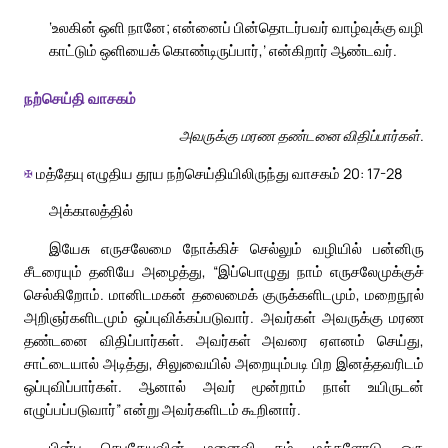
‘உலகின் ஒளி நானே; என்னைப் பின்தொடர்பவர் வாழ்வுக்கு வழி
காட்டும் ஒளியைக் கொண்டிருப்பார்,’ என்கிறார் ஆண்டவர்.
நற்செய்தி வாசகம்
அவருக்கு மரண தண்டனை விதிப்பார்கள்.
✠
மத்தேயு எழுதிய தூய நற்செய்தியிலிருந்து வாசகம் 20: 17-28
அக்காலத்தில்
இயேசு எருசலேமை நோக்கிச் செல்லும் வழியில் பன்னிரு
சீடரையும் தனியே அழைத்து, “இப்பொழுது நாம் எருசலேமுக்குச்
செல்கிறோம். மானிடமகன் தலைமைக் குருக்களிடமும், மறைநூல்
அறிஞர்களிடமும் ஒப்புவிக்கப்படுவார். அவர்கள் அவருக்கு மரண
தண்டனை விதிப்பார்கள். அவர்கள் அவரை ஏளனம் செய்து,
சாட்டையால் அடித்து, சிலுவையில் அறையும்படி பிற இனத்தவரிடம்
ஒப்புவிப்பார்கள். ஆனால் அவர் மூன்றாம் நாள் உயிருடன்
எழுப்பப்படுவார்” என்று அவர்களிடம் கூறினார்.
பின்பு செபதேயுவின் மனைவி தம் மக்களோடு ஒரு