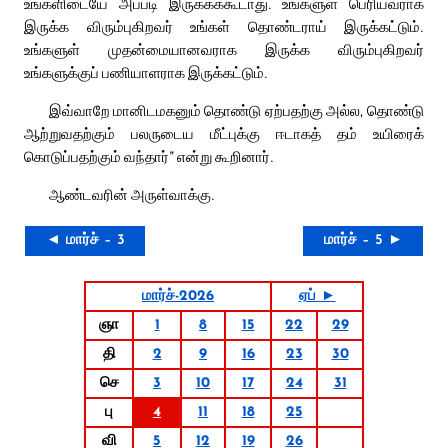
உங்களிடையே அப்படி இருக்கக்கூடாது. உங்களுள் பெரியவராக
இருக்க விரும்புகிறவர் உங்கள் தொண்டராய் இருக்கட்டும்.
உங்களுள் முதன்மையானவராக இருக்க விரும்புகிறவர்
உங்களுக்குப் பணியாளராக இருக்கட்டும்.
இவ்வாறே மானிடமகனும் தொண்டு ஏற்பதற்கு அல்ல, தொண்டு
ஆற்றுவதற்கும் பலருடைய மீட்புக்கு ஈடாகத் தம் உயிரைக்
கொடுப்பதற்கும் வந்தார்” என்று கூறினார்.
ஆண்டவரின் அருள்வாக்கு.
◄ மார்ச் – 3
மார்ச் – 5 ►
மார்ச்-2026
ஏப் ►
ஞா
1
8
15
22
29
தி
2
9
16
23
30
செ
3
10
17
24
31
பு
4
11
18
25
வி
5
12
19
26