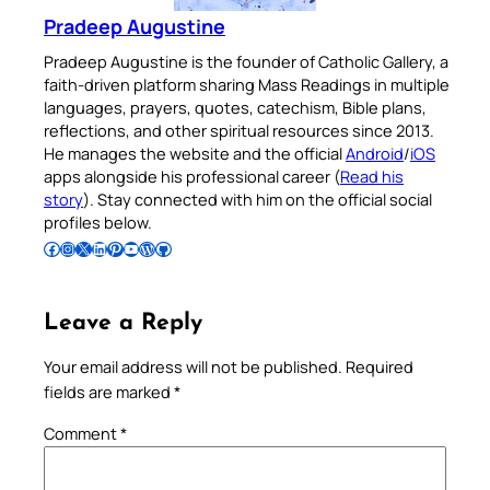
Pradeep Augustine
Pradeep Augustine is the founder of Catholic Gallery, a
faith-driven platform sharing Mass Readings in multiple
languages, prayers, quotes, catechism, Bible plans,
reflections, and other spiritual resources since 2013.
He manages the website and the official
Android
/
iOS
apps alongside his professional career (
Read his
story
). Stay connected with him on the official social
profiles below.
Follow Pradeep on Facebook
Follow Pradeep on Instagram
Follow Pradeep on X
Follow Pradeep on LinkedIn
Follow Pradeep on Pinterest
Subscribe to Pradeep’s Youtube Channel
Follow Pradeep on WordPress
Follow Pradeep on GitHub
Leave a Reply
Your email address will not be published.
Required
fields are marked
*
Comment
*