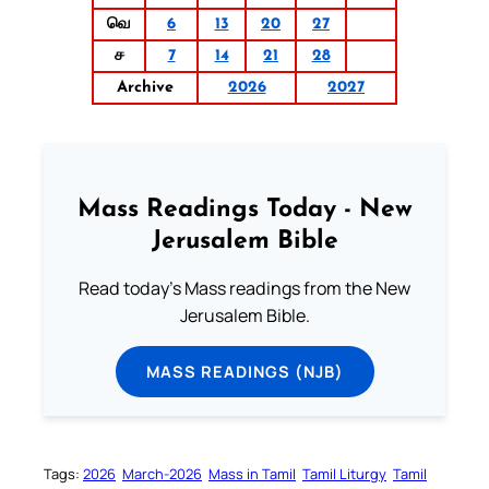
வெ
6
13
20
27
ச
7
14
21
28
Archive
2026
2027
Mass Readings Today - New
Jerusalem Bible
Read today's Mass readings from the New
Jerusalem Bible.
MASS READINGS (NJB)
Tags:
2026
March-2026
Mass in Tamil
Tamil Liturgy
Tamil