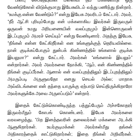
வேண்டுகோள் விடுக்குமாறு இயேசுவிடம் வந்து பணிந்து நின்றார்.
“உமக்கு என்ன வேண்டும்?” என்று இயேசு அவரிடம் கேட்டார். அவர்,
“நீர் ஆட்சி புரியும்போது என் மக்களாகிய இவர்கள் இருவருள்
ஒருவன் உமது அரியணையின் வலப்புறமும் இன்னொருவன்
இடப்புறமும் அமரச் செய்யும்” என்று வேண்டினார். அதற்கு இயேசு,
“நீங்கள் என்ன கேட்கிறீர்கள் என உங்களுக்குத் தெரியவில்லை.
நான் குடிக்கப்போகும் துன்பக் கிண்ணத்தில் உங்களால் குடிக்க
இயலுமா?” என்று கேட்டார். அவர்கள் “எங்களால் இயலும்”
என்றார்கள். அவர் அவர்களை நோக்கி, “ஆம், என் கிண்ணத்தில்
நீங்கள் குடிப்பீர்கள். ஆனால் என் வலப்புறத்திலும் இடப்புறத்திலும்
அமரும்படி அருளுவதோ எனது செயல் அல்ல; மாறாக
அவ்விடங்களை என் தந்தை யாருக்கு ஏற்பாடு செய்திருக்கிறாரோ
அவர்களுக்கே அவை அருளப்படும்” என்றார்.
இதைக் கேட்டுக்கொண்டிருந்த பத்துப்பேரும் அச்சகோதரர்
இருவர்மீதும் கோபங் கொண்டனர். இயேசு அவர்களை
வரவழைத்து, “பிற இனத்தவரின் தலைவர்கள் மக்களை அடக்கி
ஆளுகிறார்கள். உயர்குடிமக்கள் அவர்கள்மீது தங்கள்
அதிகாரத்தைக் காட்டுகிறார்கள்; இதை நீங்கள் அறிவீர்கள்.