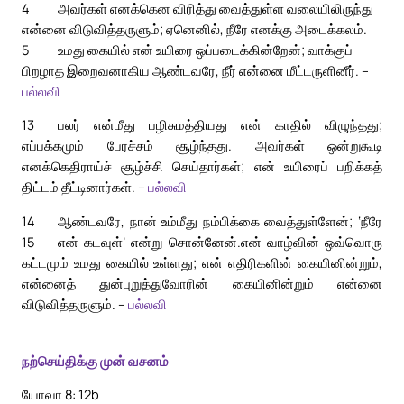
4
அவர்கள் எனக்கென விரித்து வைத்துள்ள வலையிலிருந்து
என்னை விடுவித்தருளும்; ஏனெனில், நீரே எனக்கு அடைக்கலம்.
5
உமது கையில் என் உயிரை ஒப்படைக்கின்றேன்; வாக்குப்
பிறழாத இறைவனாகிய ஆண்டவரே, நீர் என்னை மீட்டருளினீர். –
பல்லவி
13
பலர் என்மீது பழிசுமத்தியது என் காதில் விழுந்தது;
எப்பக்கமும் பேரச்சம் சூழ்ந்தது. அவர்கள் ஒன்றுகூடி
எனக்கெதிராய்ச் சூழ்ச்சி செய்தார்கள்; என் உயிரைப் பறிக்கத்
திட்டம் தீட்டினார்கள். –
பல்லவி
14
ஆண்டவரே, நான் உம்மீது நம்பிக்கை வைத்துள்ளேன்; ‘நீரே
15
என் கடவுள்’ என்று சொன்னேன்.
என் வாழ்வின் ஒவ்வொரு
கட்டமும் உமது கையில் உள்ளது; என் எதிரிகளின் கையினின்றும்,
என்னைத் துன்புறுத்துவோரின் கையினின்றும் என்னை
விடுவித்தருளும். –
பல்லவி
நற்செய்திக்கு முன் வசனம்
யோவா 8: 12b