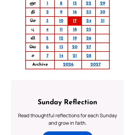
ஞா
1
8
15
22
29
தி
2
9
16
23
30
செ
3
10
17
24
31
பு
4
11
18
25
வி
5
12
19
26
வெ
6
13
20
27
ச
7
14
21
28
Archive
2026
2027
Sunday Reflection
Read thoughtful reflections for each Sunday
and grow in faith.