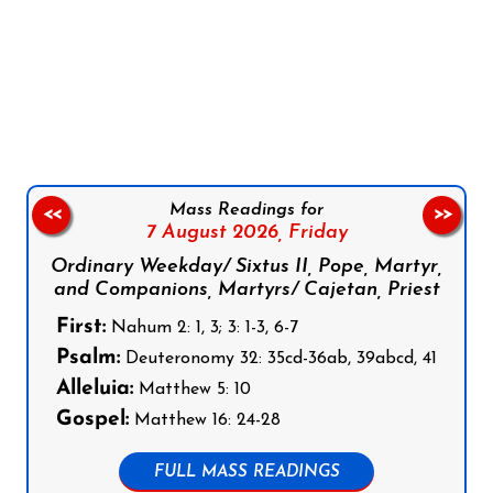
Follow us on Facebook
Follow us on Instagram
Follow us on X
Subscribe to our YouTube Channel
Follow us on WhatsApp
Mass Readings for
<<
>>
7 August 2026,
Friday
Ordinary Weekday/ Sixtus II, Pope, Martyr,
and Companions, Martyrs/ Cajetan, Priest
First:
Nahum 2: 1, 3; 3: 1-3, 6-7
Psalm:
Deuteronomy 32: 35cd-36ab, 39abcd, 41
Alleluia:
Matthew 5: 10
Gospel:
Matthew 16: 24-28
FULL MASS READINGS