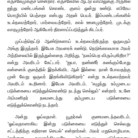
எருசலேமுக்குச் சென்றார். எருசலேமில் ஆட்டு வாயிலுக்கு அருகில்
ஐந்து மண்டபங்கள் கொண்ட குளம் ஒன்று உண்டு. எபிரேய
மொழியில் பெத்சதா என்பது அதன் பெயர். இம்மண்டபங்களில்
உடல்நலமற்றோர், பார்வையற்றோர், கால் ஊனமுற்றோர், முடக்கு
வாதமுற்றோர் ஆகியோர் திரளாய்ப்படுத்துக் கிடப்பர்.
முப்பத்தெட்டு ஆண்டுகளாய் உடல்நலமற்றிருந்த ஒருவரும்
அங்கு இருந்தார். இயேசு அவரைக் கண்டு, நெடுங்காலமாக அவர்
அந்நிலையில் இருந்துள்ளதை அறிந்து, “நலம்பெற விரும்புகிறீரா?”
என்று அவரிடம் கேட்டார். “ஐயா, தண்ணீர் கலங்கும்போது
என்னைக் குளத்தில் இறக்கிவிட ஆள் இல்லை. நான் போவதற்கு
முன் வேறு ஒருவர் இறங்கிவிடுகிறார்” என்று உடல்நலமற்றவர்
அவரிடம் கூறினார். இயேசு அவரிடம், “எழுந்து உம்முடைய
படுக்கையை எடுத்துக்கொண்டு நடந்து செல்லும்” என்றார். உடனே
அம்மனிதர் நலமடைந்து தம்முடைய படுக்கையை
எடுத்துக்கொண்டு நடந்தார்.
அன்று ஓய்வுநாள். யூதர்கள் குணமடைந்தவரிடம்,
“ஓய்வுநாளாகிய இன்று படுக்கையை எடுத்துச் செல்வது
சட்டத்திற்கு எதிரான செயல்” என்றார்கள். அவர் மறுமொழியாக,
“என்னை நலமாக்கியவரே ‘உம்முடைய படுக்கையை