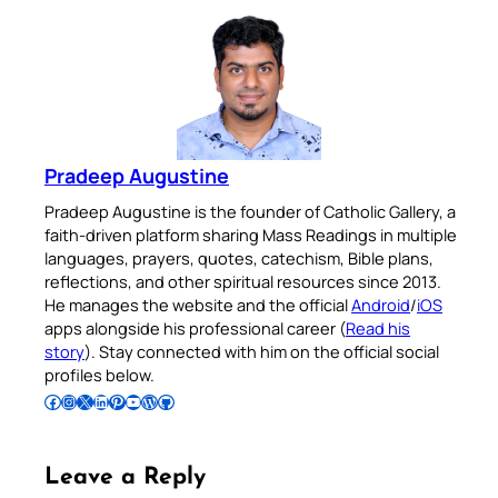
Pradeep Augustine
Pradeep Augustine is the founder of Catholic Gallery, a
faith-driven platform sharing Mass Readings in multiple
languages, prayers, quotes, catechism, Bible plans,
reflections, and other spiritual resources since 2013.
He manages the website and the official
Android
/
iOS
apps alongside his professional career (
Read his
story
). Stay connected with him on the official social
profiles below.
Follow Pradeep on Facebook
Follow Pradeep on Instagram
Follow Pradeep on X
Follow Pradeep on LinkedIn
Follow Pradeep on Pinterest
Subscribe to Pradeep’s Youtube Channel
Follow Pradeep on WordPress
Follow Pradeep on GitHub
Leave a Reply