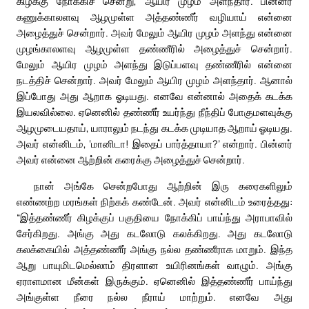
கிழக்கு நோக்கிச் சென்று, ஆயிர முழம் அளந்தார். பின்னர்
கணுக்காலளவு ஆழமுள்ள அத்தண்ணீர் வழியாய் என்னை
அழைத்துச் சென்றார். அவர் மேலும் ஆயிர முழம் அளந்து என்னை
முழங்காலளவு ஆழமுள்ள தண்ணீரில் அழைத்துச் சென்றார்.
மேலும் ஆயிர முழம் அளந்து இடுப்பளவு தண்ணீரில் என்னை
நடத்திச் சென்றார். அவர் மேலும் ஆயிர முழம் அளந்தார். ஆனால்
இப்போது அது ஆறாக ஓடியது. எனவே என்னால் அதைக் கடக்க
இயலவில்லை. ஏனெனில் தண்ணீர் உயர்ந்து நீந்திப் போகுமளவுக்கு
ஆழமுடையதாய், யாராலும் நடந்து கடக்க முடியாத ஆறாய் ஓடியது.
அவர் என்னிடம், ‘மானிடா! இதைப் பார்த்தாயா?’ என்றார். பின்னர்
அவர் என்னை ஆற்றின் கரைக்கு அழைத்துச் சென்றார்.
நான் அங்கே சென்றபோது ஆற்றின் இரு கரைகளிலும்
எண்ணற்ற மரங்கள் நிற்கக் கண்டேன். அவர் என்னிடம் உரைத்தது:
“இத்தண்ணீர் கிழக்குப் பகுதியை நோக்கிப் பாய்ந்து அராபாவில்
சேர்கிறது. அங்கு அது கடலோடு கலக்கிறது. அது கடலோடு
கலக்கையில் அத்தண்ணீர் அங்கு நல்ல தண்ணீராக மாறும். இந்த
ஆறு பாயுமிடமெல்லாம் திரளான உயிரினங்கள் வாழும். அங்கு
ஏராளமான மீன்கள் இருக்கும். ஏனெனில் இத்தண்ணீர் பாய்ந்து
அங்குள்ள நீரை நல்ல நீராய் மாற்றும். எனவே அது