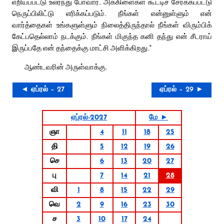
எறியப்பட்டு உலர்ந்து போவார். அக்கிளைகள் கூட்டிச் சேர்க்கப்பட்டு
நெருப்பிலிட்டு எரிக்கப்படும். நீங்கள் என்னுள்ளும் என்
வார்த்தைகள் உங்களுள்ளும் நிலைத்திருந்தால் நீங்கள் விரும்பிக்
கேட்பதெல்லாம் நடக்கும். நீங்கள் மிகுந்த கனி தந்து என் சீடராய்
இருப்பதே என் தந்தைக்கு மாட்சி அளிக்கிறது.”
ஆண்டவரின் அருள்வாக்கு.
◄ ஏப்ரல் – 27
ஏப்ரல் – 29 ►
ஏப்ரல்-2027
மே ►
ஞா
4
11
18
25
தி
5
12
19
26
செ
6
13
20
27
பு
7
14
21
28
வி
1
8
15
22
29
வெ
2
9
16
23
30
ச
3
10
17
24