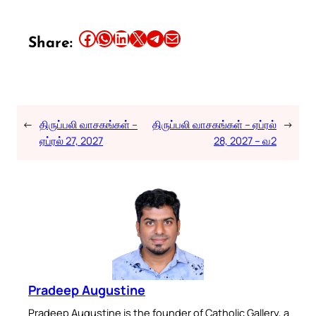
Share this article on Facebook
Share this article on WhatsApp
Share this article on LinkedIn
Share this article on X
Share this article on Telegram
Email this Article
Share:
←
திருப்பலி வாசகங்கள் –
திருப்பலி வாசகங்கள் – ஏப்ரல்
→
ஏப்ரல் 27, 2027
28, 2027 – வ2
Pradeep Augustine
Pradeep Augustine is the founder of Catholic Gallery, a