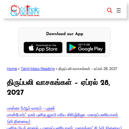
Skip
to
content
Download our App
Home
»
Tamil Mass Reading
»
திருப்பலி வாசகங்கள் – ஏப்ரல் 28, 2027
திருப்பலி வாசகங்கள் – ஏப்ரல் 28,
2027
பாஸ்கா 5ஆம் வாரம் – புதன்
மான்போர்ட் நகர் புனித லூயி மரிய கிரிஞ்ஞோ, மறைப்பணியாளர்
(வி.நினைவு)
புனித பியர் சானல் – மறைப்பணியாளர், மறைச்சாட்சி (வி.நினைவு)