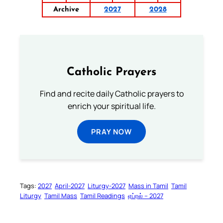
Archive
2027
2028
Catholic Prayers
Find and recite daily Catholic prayers to
enrich your spiritual life.
PRAY NOW
Tags:
2027
April-2027
Liturgy-2027
Mass in Tamil
Tamil
Liturgy
Tamil Mass
Tamil Readings
ஏப்ரல் – 2027