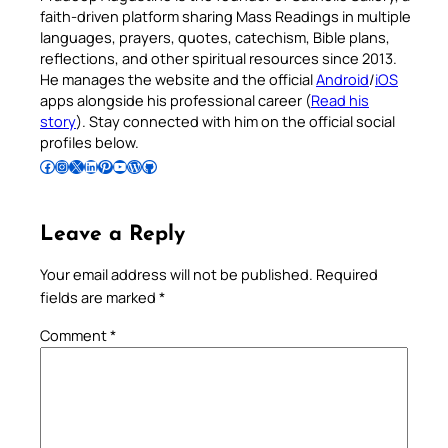
faith-driven platform sharing Mass Readings in multiple
languages, prayers, quotes, catechism, Bible plans,
reflections, and other spiritual resources since 2013.
He manages the website and the official
Android
/
iOS
apps alongside his professional career (
Read his
story
). Stay connected with him on the official social
profiles below.
Follow Pradeep on Facebook
Follow Pradeep on Instagram
Follow Pradeep on X
Follow Pradeep on LinkedIn
Follow Pradeep on Pinterest
Subscribe to Pradeep’s Youtube Channel
Follow Pradeep on WordPress
Follow Pradeep on GitHub
Leave a Reply
Your email address will not be published.
Required
fields are marked
*
Comment
*