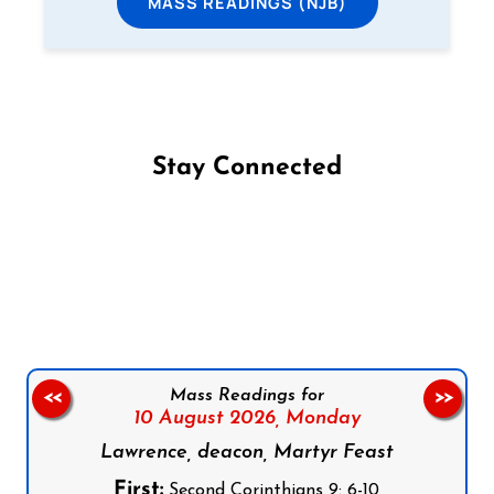
MASS READINGS (NJB)
Stay Connected
Follow us on Facebook
Follow us on Instagram
Follow us on X
Subscribe to our YouTube Channel
Follow us on WhatsApp
Mass Readings for
<<
>>
10 August 2026,
Monday
Lawrence, deacon, Martyr Feast
First:
Second Corinthians 9: 6-10