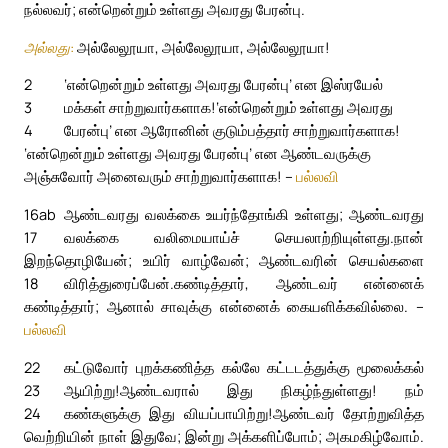
நல்லவர்; என்றென்றும் உள்ளது அவரது பேரன்பு.
அல்லது:
அல்லேலூயா, அல்லேலூயா, அல்லேலூயா!
2
‘என்றென்றும் உள்ளது அவரது பேரன்பு’ என இஸ்ரயேல்
3
மக்கள் சாற்றுவார்களாக!
‘என்றென்றும் உள்ளது அவரது
4
பேரன்பு’ என ஆரோனின் குடும்பத்தார் சாற்றுவார்களாக!
‘என்றென்றும் உள்ளது அவரது பேரன்பு’ என ஆண்டவருக்கு
அஞ்சுவோர் அனைவரும் சாற்றுவார்களாக! –
பல்லவி
16ab
ஆண்டவரது வலக்கை உயர்ந்தோங்கி உள்ளது; ஆண்டவரது
17
வலக்கை வலிமையாய்ச் செயலாற்றியுள்ளது.
நான்
இறந்தொழியேன்; உயிர் வாழ்வேன்; ஆண்டவரின் செயல்களை
18
விரித்துரைப்பேன்.
கண்டித்தார், ஆண்டவர் என்னைக்
கண்டித்தார்; ஆனால் சாவுக்கு என்னைக் கையளிக்கவில்லை. –
பல்லவி
22
கட்டுவோர் புறக்கணித்த கல்லே கட்டடத்துக்கு மூலைக்கல்
23
ஆயிற்று!
ஆண்டவரால் இது நிகழ்ந்துள்ளது! நம்
24
கண்களுக்கு இது வியப்பாயிற்று!
ஆண்டவர் தோற்றுவித்த
வெற்றியின் நாள் இதுவே; இன்று அக்களிப்போம்; அகமகிழ்வோம்.