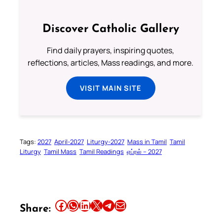
Discover Catholic Gallery
Find daily prayers, inspiring quotes,
reflections, articles, Mass readings, and more.
VISIT MAIN SITE
Tags:
2027
April-2027
Liturgy-2027
Mass in Tamil
Tamil
Liturgy
Tamil Mass
Tamil Readings
ஏப்ரல் – 2027
Share this article on Facebook
Share this article on WhatsApp
Share this article on LinkedIn
Share this article on X
Share this article on Telegram
Email this Article
Share: