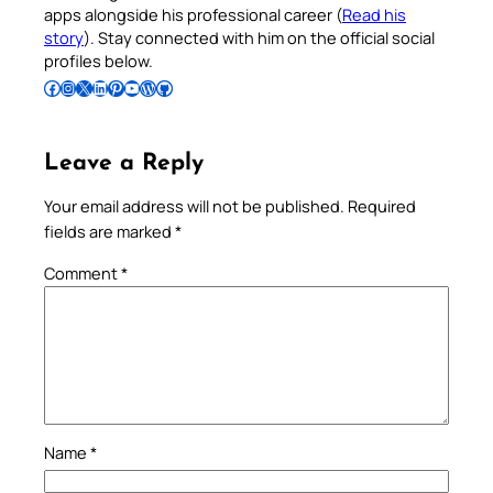
apps alongside his professional career (
Read his
story
). Stay connected with him on the official social
profiles below.
Follow Pradeep on Facebook
Follow Pradeep on Instagram
Follow Pradeep on X
Follow Pradeep on LinkedIn
Follow Pradeep on Pinterest
Subscribe to Pradeep’s Youtube Channel
Follow Pradeep on WordPress
Follow Pradeep on GitHub
Leave a Reply
Your email address will not be published.
Required
fields are marked
*
Comment
*
Name
*