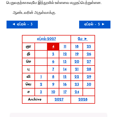
பெறுவதற்காகவுமே இந்நூலில் உள்ளவை எழுதப்பெற்றுள்ளன.
ஆண்டவரின் அருள்வாக்கு.
◄ ஏப்ரல் – 3
ஏப்ரல் – 5 ►
ஏப்ரல்-2027
மே ►
ஞா
4
11
18
25
தி
5
12
19
26
செ
6
13
20
27
பு
7
14
21
28
வி
1
8
15
22
29
வெ
2
9
16
23
30
ச
3
10
17
24
Archive
2027
2028