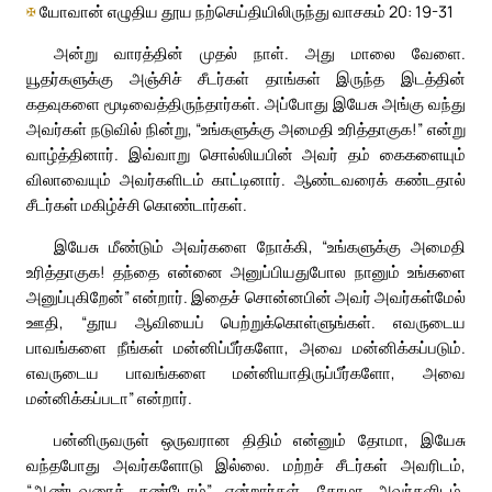
✠
யோவான் எழுதிய தூய நற்செய்தியிலிருந்து வாசகம் 20: 19-31
அன்று வாரத்தின் முதல் நாள். அது மாலை வேளை.
யூதர்களுக்கு அஞ்சிச் சீடர்கள் தாங்கள் இருந்த இடத்தின்
கதவுகளை மூடிவைத்திருந்தார்கள். அப்போது இயேசு அங்கு வந்து
அவர்கள் நடுவில் நின்று, “உங்களுக்கு அமைதி உரித்தாகுக!” என்று
வாழ்த்தினார். இவ்வாறு சொல்லியபின் அவர் தம் கைகளையும்
விலாவையும் அவர்களிடம் காட்டினார். ஆண்டவரைக் கண்டதால்
சீடர்கள் மகிழ்ச்சி கொண்டார்கள்.
இயேசு மீண்டும் அவர்களை நோக்கி, “உங்களுக்கு அமைதி
உரித்தாகுக! தந்தை என்னை அனுப்பியதுபோல நானும் உங்களை
அனுப்புகிறேன்” என்றார். இதைச் சொன்னபின் அவர் அவர்கள்மேல்
ஊதி, “தூய ஆவியைப் பெற்றுக்கொள்ளுங்கள். எவருடைய
பாவங்களை நீங்கள் மன்னிப்பீர்களோ, அவை மன்னிக்கப்படும்.
எவருடைய பாவங்களை மன்னியாதிருப்பீர்களோ, அவை
மன்னிக்கப்படா” என்றார்.
பன்னிருவருள் ஒருவரான திதிம் என்னும் தோமா, இயேசு
வந்தபோது அவர்களோடு இல்லை. மற்றச் சீடர்கள் அவரிடம்,
“ஆண்டவரைக் கண்டோம்” என்றார்கள். தோமா அவர்களிடம்,