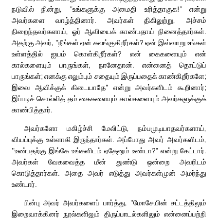
நடுவில் நின்று, ‘‘உங்களுக்கு அமைதி உரித்தாகுக!” என்று
அவர்களை வாழ்த்தினார். அவர்கள் திகிலுற்று, அச்சம்
நிறைந்தவர்களாய், ஓர் ஆவியைக் காண்பதாய் நினைத்தார்கள்.
அதற்கு அவர், ‘‘நீங்கள் ஏன் கலங்குகிறீர்கள்? ஏன் இவ்வாறு உங்கள்
உள்ளத்தில் ஐயம் கொள்கிறீர்கள்? என் கைகளையும் என்
கால்களையும் பாருங்கள், நானேதான். என்னைத் தொட்டுப்
பாருங்கள்; எனக்கு எலும்பும் சதையும் இருப்பதைக் காண்கிறீர்களே;
இவை ஆவிக்குக் கிடையாதே” என்று அவர்களிடம் கூறினார்;
இப்படிச் சொல்லித் தம் கைகளையும் கால்களையும் அவர்களுக்குக்
காண்பித்தார்.
அவர்களோ மகிழ்ச்சி மேலிட்டு, நம்பமுடியாதவர்களாய்,
வியப்புக்கு உள்ளாகி இருந்தார்கள். அப்போது அவர் அவர்களிடம்,
‘‘உண்பதற்கு இங்கே உங்களிடம் ஏதேனும் உண்டா?” என்று கேட்டார்.
அவர்கள் வேகவைத்த மீன் துண்டு ஒன்றை அவரிடம்
கொடுத்தார்கள். அதை அவர் எடுத்து அவர்கள்முன் அமர்ந்து
உண்டார்.
பின்பு அவர் அவர்களைப் பார்த்து, ‘‘மோசேயின் சட்டத்திலும்
இறைவாக்கினர் நூல்களிலும் திருப்பாடல்களிலும் என்னைப்பற்றி