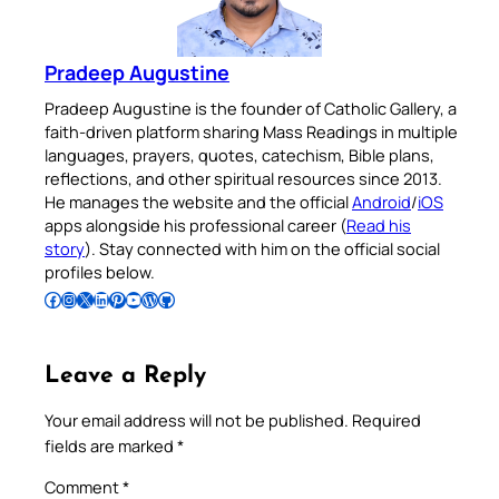
Pradeep Augustine
Pradeep Augustine is the founder of Catholic Gallery, a
faith-driven platform sharing Mass Readings in multiple
languages, prayers, quotes, catechism, Bible plans,
reflections, and other spiritual resources since 2013.
He manages the website and the official
Android
/
iOS
apps alongside his professional career (
Read his
story
). Stay connected with him on the official social
profiles below.
Follow Pradeep on Facebook
Follow Pradeep on Instagram
Follow Pradeep on X
Follow Pradeep on LinkedIn
Follow Pradeep on Pinterest
Subscribe to Pradeep’s Youtube Channel
Follow Pradeep on WordPress
Follow Pradeep on GitHub
Leave a Reply
Your email address will not be published.
Required
fields are marked
*
Comment
*