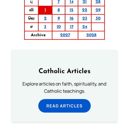
பு
7
14
21
28
வி
1
8
15
22
29
வெ
2
9
16
23
30
ச
3
10
17
24
Archive
2027
2028
Catholic Articles
Explore articles on faith, spirituality, and
Catholic teachings.
READ ARTICLES