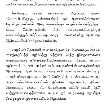
வாயிலாகக் கடவுள் இந்தக் காலத்தைக் குறித்துக் கூறியிருந்தார்.
மோசேயும், ‘உங்கள் கடவுளாகிய ஆண்டவர் உங்கள்
சகோதரரிடமிருந்து என்னைப்போல் ஓர் இறைவாக்கினரைத்
தோன்றச் செய்வார். அவர் உங்களுக்குக் கூறும் எல்லாவற்றிற்கும்
நீங்கள் செவிசாயுங்கள். அந்த இறைவாக்கினருக்குச்
செவிசாய்த்துக் கீழ்ப்படியாத எவரும் மக்களினின்று அடியோடு
அழிக்கப்படுவர்’ என்று கூறியுள்ளார்.
சாமுவேல் தொடங்கி இறைவாக்குரைத்த அனைவரும் இந்தக்
காலத்தைப்பற்றி அறிவித்து வந்தனர். அந்த இறைவாக்கினர்
உரைத்தவற்றை உரிமையாக்கிக்கொள்பவர்கள் நீங்கள். கடவுள்
ஆபிரகாமிடம், ‘உன் மரபினர் வழியாக மண்ணின் மக்களினங்கள்
அனைத்தும் ஆசி பெறும்’ என்று கூறி உடன்படிக்கை செய்தார்.
கடவுள் உங்கள் மூதாதையரோடு செய்த அந்த உடன்படிக்கையையும்
உரிமையாக்கிக்கொள்பவர்கள் நீங்களே. ஆகையால், நீங்கள்
அனைவரும் உங்கள் தீய செயல்களை விட்டு விலகி ஆசி
பெற்றுக்கொள்வதற்காகவே, கடவுள் தம் ஊழியரைத் தோன்றச்
செய்து முதன்முதல் உங்களிடம் அனுப்பினார்.”