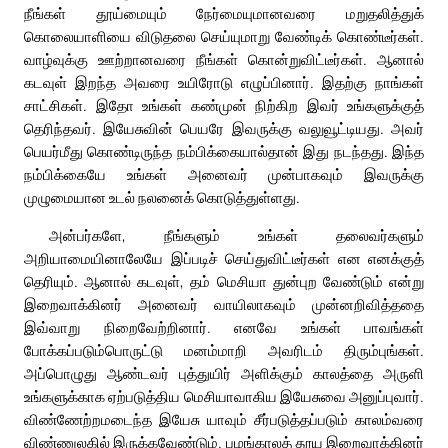
நீங்கள் தூய்மையும் நேர்மையுமானவரை மறுதலித்துக்
கொலையாளியை விடுதலை செய்யுமாறு வேண்டிக் கொண்டீர்கள்.
வாழ்வுக்கு ஊற்றானவரை நீங்கள் கொன்றுவிட்டீர்கள். ஆனால்
கடவுள் இறந்த அவரை உயிரோடு எழுப்பினார். இதற்கு நாங்கள்
சாட்சிகள். இதோ உங்கள் கண்முன் நிற்கிற இவர் உங்களுக்குத்
தெரிந்தவர். இயேசுவின் பெயரே இவருக்கு வலுவூட்டியது. அவர்
பெயர்மீது கொண்டிருந்த நம்பிக்கையால்தான் இது நடந்தது. இந்த
நம்பிக்கையே உங்கள் அனைவர் முன்பாகவும் இவருக்கு
முழுமையான உடல் நலனைக் கொடுத்துள்ளது.
அன்பர்களே, நீங்களும் உங்கள் தலைவர்களும்
அறியாமையினாலேயே இப்படிச் செய்துவிட்டீர்கள் என எனக்குத்
தெரியும். ஆனால் கடவுள், தம் மெசியா துன்புற வேண்டும் என்று
இறைவாக்கினர் அனைவர் வாயிலாகவும் முன்னறிவித்ததை
இவ்வாறு நிறைவேற்றினார். எனவே உங்கள் பாவங்கள்
போக்கப்படும்பொருட்டு மனம்மாறி அவரிடம் திரும்புங்கள்.
அப்பொழுது ஆண்டவர் புத்துயிர் அளிக்கும் காலத்தை அருளி
உங்களுக்காக ஏற்படுத்திய மெசியாவாகிய இயேசுவை அனுப்புவார்.
விண்ணேற்றமடைந்த இயேசு யாவும் சீர்படுத்தப்படும் காலம்வரை
விண்ணுலகில் இருக்கவேண்டும். பழங்காலத் தூய இறைவாக்கினர்