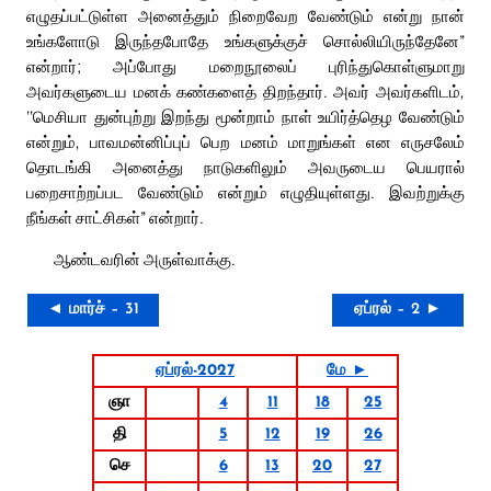
எழுதப்பட்டுள்ள அனைத்தும் நிறைவேற வேண்டும் என்று நான்
உங்களோடு இருந்தபோதே உங்களுக்குச் சொல்லியிருந்தேனே”
என்றார்; அப்போது மறைநூலைப் புரிந்துகொள்ளுமாறு
அவர்களுடைய மனக் கண்களைத் திறந்தார். அவர் அவர்களிடம்,
‘‘மெசியா துன்புற்று இறந்து மூன்றாம் நாள் உயிர்த்தெழ வேண்டும்
என்றும், பாவமன்னிப்புப் பெற மனம் மாறுங்கள் என எருசலேம்
தொடங்கி அனைத்து நாடுகளிலும் அவருடைய பெயரால்
பறைசாற்றப்பட வேண்டும் என்றும் எழுதியுள்ளது. இவற்றுக்கு
நீங்கள் சாட்சிகள்” என்றார்.
ஆண்டவரின் அருள்வாக்கு.
◄ மார்ச் – 31
ஏப்ரல் – 2 ►
ஏப்ரல்-2027
மே ►
ஞா
4
11
18
25
தி
5
12
19
26
செ
6
13
20
27