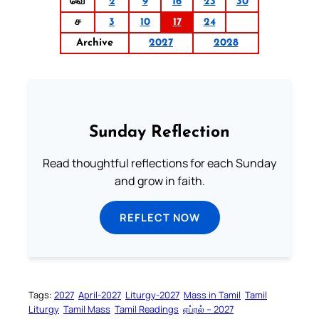
வெ
2
9
16
23
30
ச
3
10
17
24
Archive
2027
2028
Sunday Reflection
Read thoughtful reflections for each Sunday
and grow in faith.
REFLECT NOW
Tags:
2027
April-2027
Liturgy-2027
Mass in Tamil
Tamil
Liturgy
Tamil Mass
Tamil Readings
ஏப்ரல் – 2027