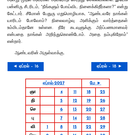
பன்னிரு சீடரிடம், “நீங்களும் போய்விட நினைக்கிறீர்களா?” என்று
கேட்டார். சீமோன் பேதுரு மறுமொழியாக, “ஆண்டவரே நாங்கள்
யாரிடம் போவோம்? நிலைவாழ்வு அளிக்கும் வார்த்தைகள்
உம்மிடம்தானே உள்ளன. நீரே கடவுளுக்கு அர்ப்பணமானவர்
என்பதை நாங்கள் அறிந்துகொண்டோம். அதை நம்புகிறோம்”
என்றார்.
ஆண்டவரின் அருள்வாக்கு.
◄ ஏப்ரல் – 16
ஏப்ரல் – 18 ►
ஏப்ரல்-2027
மே ►
ஞா
4
11
18
25
தி
5
12
19
26
செ
6
13
20
27
பு
7
14
21
28
வி
1
8
15
22
29