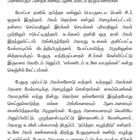
அனைவரும் அதைக் கண்டு ஆண்டவரிடம் திரும்பினார்கள்.
யோப்பா நகரில் தபித்தா என்னும் பெயருடைய பெண் சீடர்
ஒருவர் இருந்தார். அவர் தொற்கா என்றும் அழைக்கப்பட்டார்;
நன்மை செய்வதிலும் இரக்கச் செயல்கள் புரிவதிலும் அவர்
முற்றிலும் ஈடுபட்டிருந்தார். உடல்நலம் குன்றி ஒரு நாள் அவர்
இறந்துவிட்டார். அங்கிருந்தோர் அவரது உடலைக் குளிப்பாட்டி
மேல்மாடியில் கிடத்தியிருந்தனர். யோப்பாவிற்கு அருகிலுள்ள
லித்தாவுக்குப் பேதுரு வந்திருப்பதைச் சீடர்கள் கேள்விப்பட்டு
இருவரை அவரிடம் அனுப்பி, “எங்களிடம் உடனே வாருங்கள்” என்று
கெஞ்சிக் கேட்டார்கள்.
பேதுரு புறப்பட்டு அவர்களோடு வந்தார். வந்ததும் அவர்கள்
அவரை மேல்மாடிக்கு அழைத்துச் சென்றார்கள். கைம்பெண்கள்
அவரருகில் வந்து நின்று, தொற்கா தங்களோடு இருந்தபோது
செய்துகொடுத்த எல்லா அங்கிகளையும் ஆடைகளையும்
காண்பித்தவாறே அழுதார்கள். பேதுரு அனைவரையும் வெளியே
அனுப்பிவிட்டு, முழந்தாள்படியிட்டு இறைவனிடம் வேண்டினார்;
அவரது உடலின் பக்கமாகத் திரும்பி, “தபித்தா, எழுந்திடு” என்றார்.
உடனே அவர் கண்களைத் திறந்து பேதுருவைக் கண்டு, எழுந்து
உட்கார்ந்தார். பேதுரு அவருடைய கையைப் பிடித்து எழுந்து நிற்கச்