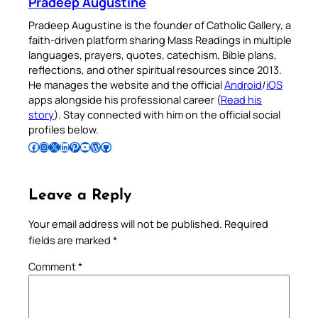
Pradeep Augustine
Pradeep Augustine is the founder of Catholic Gallery, a
faith-driven platform sharing Mass Readings in multiple
languages, prayers, quotes, catechism, Bible plans,
reflections, and other spiritual resources since 2013.
He manages the website and the official
Android
/
iOS
apps alongside his professional career (
Read his
story
). Stay connected with him on the official social
profiles below.
Follow Pradeep on Facebook
Follow Pradeep on Instagram
Follow Pradeep on X
Follow Pradeep on LinkedIn
Follow Pradeep on Pinterest
Subscribe to Pradeep’s Youtube Channel
Follow Pradeep on WordPress
Follow Pradeep on GitHub
Leave a Reply
Your email address will not be published.
Required
fields are marked
*
Comment
*