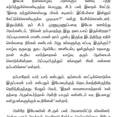
இயேசு நிலைவாழ்வு அளிக்கும் உணவு பற்றி
கற்பித்துக்கொண்டிருந்த பொழுது, சீடர் பலர் இதைக் கேட்டு,
“இதை ஏற்றுக்கொள்வது மிகக் கடினம்; இப்பேச்சை இன்னும்
கேட்டுக்கொண்டிருக்க முடியுமா?” என்று பேசிக்கொண்டனர்.
இதுபற்றித் தம் சீடர் முணுமுணுப்பதை இயேசு உணர்ந்து
அவர்களிடம், “நீங்கள் நம்புவதற்கு இது தடையாய் இருக்கிறதா?
அப்படியானால் மானிடமகன் தாம் முன்பு இருந்த இடத்திற்கு ஏறிச்
செல்வதை நீங்கள் கண்டால் அது உங்களுக்கு எப்படி இருக்கும்?
வாழ்வு தருவது தூய ஆவியே; ஊனியல்பு ஒன்றுக்கும் உதவாது.
நான் கூறிய வார்த்தைகள் வாழ்வு தரும் ஆவியைக்
கொடுக்கின்றன. அப்படியிருந்தும் உங்களுள் சிலர் என்னை
நம்பவில்லை” என்றார்.
நம்பாதோர் யார் யார் என்பதும், தம்மைக் காட்டிக்கொடுக்க
இருப்பவன் யார் என்பதும் இயேசுவுக்குத் தொடக்கத்திலிருந்தே
தெரிந்திருந்தது. மேலும் அவர், “இதன் காரணமாகத்தான் ‘என்
தந்தை அருள்கூர்ந்தால் அன்றி யாரும் என்னிடம் வர இயலாது’
என்று உங்களுக்குக் கூறினேன்” என்றார்.
அன்றே இயேசுவின் சீடருள் பலர் அவரைவிட்டு விலகினர்.
அன்று முதல் அவர்கள் அவரோடு சேர்ந்து செல்லவில்லை. இயேசு