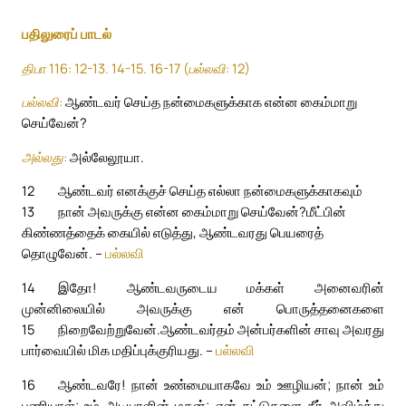
பதிலுரைப் பாடல்
திபா 116: 12-13. 14-15. 16-17 (பல்லவி: 12)
பல்லவி:
ஆண்டவர் செய்த நன்மைகளுக்காக என்ன கைம்மாறு
செய்வேன்?
அல்லது:
அல்லேலூயா.
12
ஆண்டவர் எனக்குச் செய்த எல்லா நன்மைகளுக்காகவும்
13
நான் அவருக்கு என்ன கைம்மாறு செய்வேன்?
மீட்பின்
கிண்ணத்தைக் கையில் எடுத்து, ஆண்டவரது பெயரைத்
தொழுவேன். –
பல்லவி
14
இதோ! ஆண்டவருடைய மக்கள் அனைவரின்
முன்னிலையில் அவருக்கு என் பொருத்தனைகளை
15
நிறைவேற்றுவேன்.
ஆண்டவர்தம் அன்பர்களின் சாவு அவரது
பார்வையில் மிக மதிப்புக்குரியது. –
பல்லவி
16
ஆண்டவரே! நான் உண்மையாகவே உம் ஊழியன்; நான் உம்
பணியாள்; உம் அடியாளின் மகன்; என் கட்டுகளை நீர் அவிழ்த்து