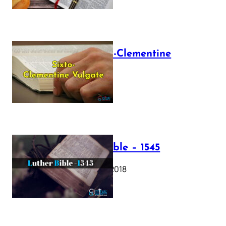
The Sixto-Clementine
Vulgate
July 12, 2025
Luther Bible – 1545
October 17, 2018