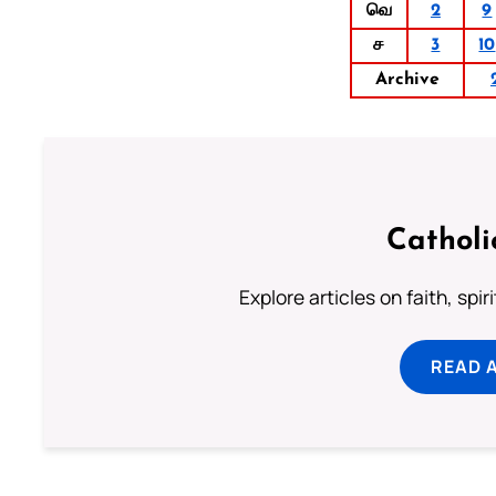
வெ
2
9
ச
3
10
Archive
Catholi
Explore articles on faith, spi
READ 