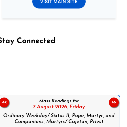
VISIT MAIN SITE
Stay Connected
on Facebook
Follow us on Instagram
Follow us on X
Subscribe to our YouTube Channel
Follow us on WhatsApp
Mass Readings for
<<
>>
7 August 2026,
Friday
Ordinary Weekday/ Sixtus II, Pope, Martyr, and
Companions, Martyrs/ Cajetan, Priest