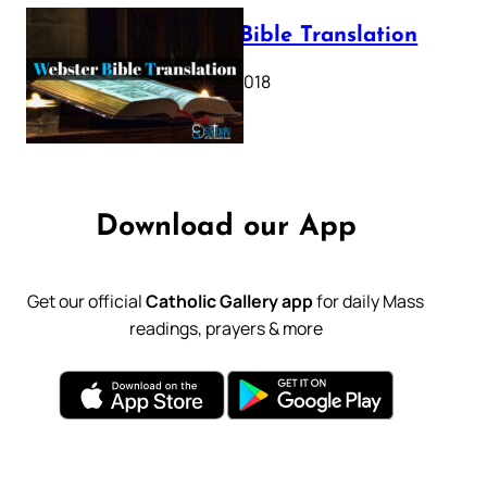
Webster Bible Translation
October 11, 2018
Download our App
Get our official
Catholic Gallery app
for daily Mass
readings, prayers & more