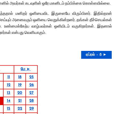
ஏனெனில் அவர்கள் கடவுளின் ஒரே மகனிடம் நம்பிக்கை கொள்ளவில்லை.
ருந்ததால் மனிதர் ஒளியைவிட இருளையே விரும்பினர். இதில்தான்
ு செய்யும் அனைவரும் ஒளியை வெறுக்கின்றனர். தங்கள் தீச்செயல்கள்
 உண்மைக்கேற்ப வாழ்பவர்கள் ஒளியிடம் வருகிறார்கள். இதனால்
ர்கள் என்பது வெளியாகும்.
ஏப்ரல் – 8 ►
7
மே ►
11
18
25
12
19
26
13
20
27
14
21
28
15
22
29