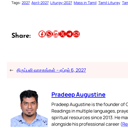
Tags:
2027
April-2027
Liturgy-2027
Mass in Tamil
Tamil Liturgy
Tam
Share this article on Facebook
Share this article on WhatsApp
Share this article on LinkedIn
Share this article on X
Share this article on Telegram
Email this Article
Share:
←
திருப்பலி வாசகங்கள் – ஏப்ரல் 6, 2027
Pradeep Augustine
Pradeep Augustine is the founder of C
Readings in multiple languages, praye
spiritual resources since 2013. He ma
alongside his professional career (
Re