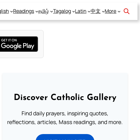
lish
Readings
தமிழ்
Tagalog
Latin
中文
More
Discover Catholic Gallery
Find daily prayers, inspiring quotes,
reflections, articles, Mass readings, and more.