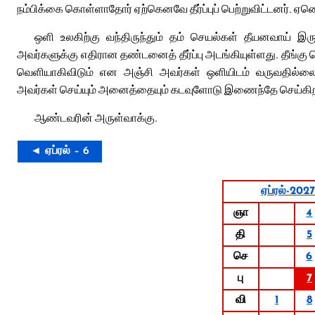
நம்பிக்கை கொள்ளாதோர் ஏற்கெனவே தீர்ப்புப் பெற்றுவிட்டனர். 
ஒளி உலகிற்கு வந்திருந்தும் தம் செயல்கள் தீயனவாய் இ
அவர்களுக்கு எதிரான தண்டனைத் தீர்ப்பு அடங்கியுள்ளது. தீங்க
வெளியாகிவிடும் என அஞ்சி அவர்கள் ஒளியிடம் வருவதில்லை.
அவர்கள் செய்யும் அனைத்தையும் கடவுளோடு இணைந்தே செய்கிறா
ஆண்டவரின் அருள்வாக்கு.
◄ ஏப்ரல் – 6
ஏப்ரல்-202
ஞா
4
தி
5
செ
6
பு
7
வி
1
8