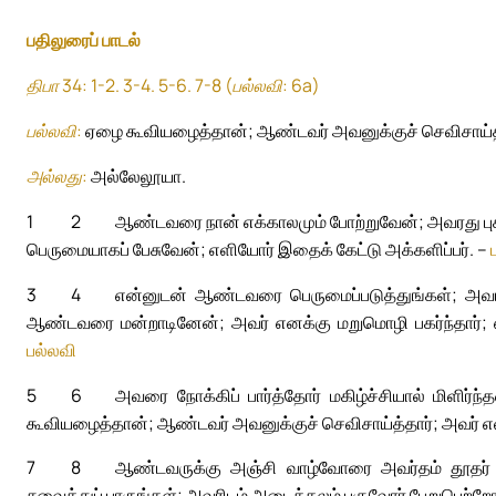
பதிலுரைப் பாடல்
திபா 34: 1-2. 3-4. 5-6. 7-8 (பல்லவி: 6a)
பல்லவி:
ஏழை கூவியழைத்தான்; ஆண்டவர் அவனுக்குச் செவிசாய்த்
அல்லது:
அல்லேலூயா.
1
2
ஆண்டவரை நான் எக்காலமும் போற்றுவேன்; அவரது புகழ்
பெருமையாகப் பேசுவேன்; எளியோர் இதைக் கேட்டு அக்களிப்பர். –
3
4
என்னுடன் ஆண்டவரை பெருமைப்படுத்துங்கள்; அவர
ஆண்டவரை மன்றாடினேன்; அவர் எனக்கு மறுமொழி பகர்ந்தார்; 
பல்லவி
5
6
அவரை நோக்கிப் பார்த்தோர் மகிழ்ச்சியால் மிளிர்
கூவியழைத்தான்; ஆண்டவர் அவனுக்குச் செவிசாய்த்தார்; அவர் எல
7
8
ஆண்டவருக்கு அஞ்சி வாழ்வோரை அவர்தம் தூதர் சூழ
சுவைத்துப் பாருங்கள்; அவரிடம் அடைக்கலம் புகுவோர் பேறுபெற்றோ