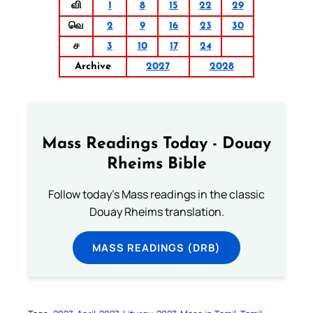
வி
1
8
15
22
29
வெ
2
9
16
23
30
ச
3
10
17
24
Archive
2027
2028
Mass Readings Today - Douay
Rheims Bible
Follow today's Mass readings in the classic
Douay Rheims translation.
MASS READINGS (DRB)