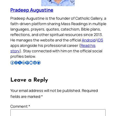
Pradeep Augustine
Pradeep Augustine is the founder of Catholic Gallery, a
faith-driven platform sharing Mass Readings in multiple
languages, prayers, quotes, catechism, Bible plans,
reflections, and other spiritual resources since 2013.
He manages the website and the official
Android
/
iOS
apps alongside his professional career (
Read his
story
). Stay connected with him on the official social
profiles below.
Follow Pradeep on Facebook
Follow Pradeep on Instagram
Follow Pradeep on X
Follow Pradeep on LinkedIn
Follow Pradeep on Pinterest
Subscribe to Pradeep’s Youtube Channel
Follow Pradeep on WordPress
Follow Pradeep on GitHub
Leave a Reply
Your email address will not be published.
Required
fields are marked
*
Comment
*