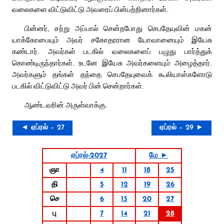
வலைகளை விட்டுவிட்டு அவரைப் பின்பற்றினார்கள்.
பின்னர், சற்று அப்பால் சென்றபோது செபதேயுவின் மகன்
யாக்கோபையும் அவர் சகோதரரான யோவானையும் இயேசு
கண்டார். அவர்கள் படகில் வலைகளைப் பழுது பார்த்துக்
கொண்டிருந்தார்கள். உடனே இயேசு அவர்களையும் அழைத்தார்.
அவர்களும் தங்கள் தந்தை செபதேயுவைக் கூலியாள்களோடு
படகில் விட்டுவிட்டு அவர் பின் சென்றார்கள்.
ஆண்டவரின் அருள்வாக்கு.
◄ ஏப்ரல் – 27
ஏப்ரல் – 29 ►
ஏப்ரல்-2027
மே ►
ஞா
4
11
18
25
தி
5
12
19
26
செ
6
13
20
27
பு
7
14
21
28