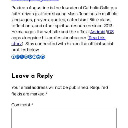
Pradeep Augustine is the founder of Catholic Gallery, a
faith-driven platform sharing Mass Readings in multiple
languages, prayers, quotes, catechism, Bible plans,
reflections, and other spiritual resources since 2013.
He manages the website and the official
Android
/
iOS
apps alongside his professional career (
Read his
story
). Stay connected with him on the official social
profiles below.
Follow Pradeep on Facebook
Follow Pradeep on Instagram
Follow Pradeep on X
Follow Pradeep on LinkedIn
Follow Pradeep on Pinterest
Subscribe to Pradeep’s Youtube Channel
Follow Pradeep on WordPress
Follow Pradeep on GitHub
Leave a Reply
Your email address will not be published.
Required
fields are marked
*
Comment
*