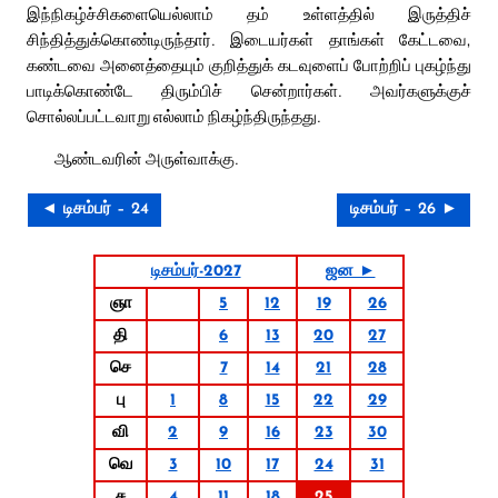
இந்நிகழ்ச்சிகளையெல்லாம் தம் உள்ளத்தில் இருத்திச்
சிந்தித்துக்கொண்டிருந்தார். இடையர்கள் தாங்கள் கேட்டவை,
கண்டவை அனைத்தையும் குறித்துக் கடவுளைப் போற்றிப் புகழ்ந்து
பாடிக்கொண்டே திரும்பிச் சென்றார்கள். அவர்களுக்குச்
சொல்லப்பட்டவாறு எல்லாம் நிகழ்ந்திருந்தது.
ஆண்டவரின் அருள்வாக்கு.
◄ டிசம்பர் – 24
டிசம்பர் – 26 ►
டிசம்பர்-2027
ஜன ►
ஞா
5
12
19
26
தி
6
13
20
27
செ
7
14
21
28
பு
1
8
15
22
29
வி
2
9
16
23
30
வெ
3
10
17
24
31
ச
4
11
18
25