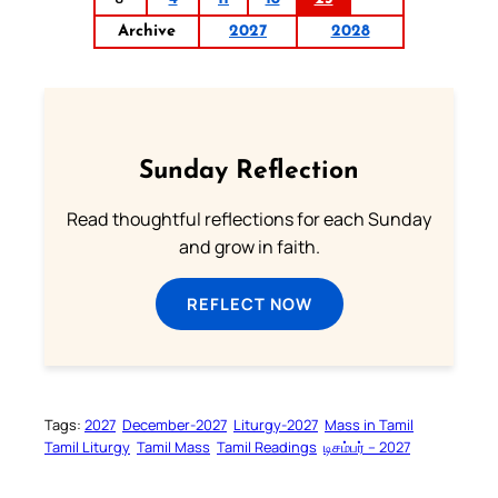
Archive
2027
2028
Sunday Reflection
Read thoughtful reflections for each Sunday
and grow in faith.
REFLECT NOW
Tags:
2027
December-2027
Liturgy-2027
Mass in Tamil
Tamil Liturgy
Tamil Mass
Tamil Readings
டிசம்பர் – 2027