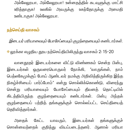
அல்லேலூயா, அல்லேலூயா! உன்னதத்தில் கடவுளுக்கு மாட்சி
உரித்தாகுக! உலகில் அவருக்கு உகந்தோருக்கு அமைதி
உண்டாகுக! அல்லேலூயா.
நற்செய்தி வாசகம்
இடையர் மரியாவையும் யோசேப்பையும் குழந்தையையும் கண்டார்கள்.
✠
லூக்கா எழுதிய தூய நற்செய்தியிலிருந்து வாசகம் 2: 15-20
வானதூதர் இடையர்களை விட்டு விண்ணகம் சென்ற பின்பு,
இடையர்கள் ஒருவரையொருவர் நோக்கி, “வாருங்கள், நாம்
பெத்லகேமுக்குப் போய் ஆண்டவர் நமக்கு அறிவித்திருக்கிற இந்த
நிகழ்ச்சியைப் பார்ப்போம்” என்று சொல்லிக்கொண்டு, விரைந்து
சென்று மரியாவையும் யோசேப்பையும் தீவனத் தொட்டியில்
கிடத்தியிருந்த குழந்தையையும் கண்டார்கள். பின்பு அந்தக்
குழந்தையைப் பற்றித் தங்களுக்குச் சொல்லப்பட்ட செய்தியைத்
தெரிவித்தார்கள்.
அதைக் கேட்ட யாவரும், இடையர்கள் தங்களுக்குச்
சொன்னவற்றைக் குறித்து வியப்படைந்தனர். ஆனால் மரியா