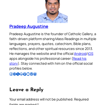
Pradeep Augustine
Pradeep Augustine is the founder of Catholic Gallery, a
faith-driven platform sharing Mass Readings in multiple
languages, prayers, quotes, catechism, Bible plans,
reflections, and other spiritual resources since 2013.
He manages the website and the official
Android
/
iOS
apps alongside his professional career (
Read his
story
). Stay connected with him on the official social
profiles below.
Follow Pradeep on Facebook
Follow Pradeep on Instagram
Follow Pradeep on X
Follow Pradeep on LinkedIn
Follow Pradeep on Pinterest
Subscribe to Pradeep’s Youtube Channel
Follow Pradeep on WordPress
Follow Pradeep on GitHub
Leave a Reply
Your email address will not be published.
Required
fields are marked
*