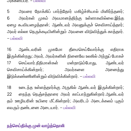
அக்களிப்பர். –
பல்லவி
5
அவரை நோக்கிப் பார்த்தோர் மகிழ்ச்சியால் மிளிர்ந்தனர்;
6
அவர்கள் முகம் அவமானத்திற்கு உள்ளாகவில்லை.
இந்த
ஏழை கூவியழைத்தான்; ஆண்டவர் அவனுக்குச் செவிசாய்த்தார்;
அவர் எல்லா நெருக்கடியினின்றும் அவனை விடுவித்துக் காத்தார்.
–
பல்லவி
16
ஆண்டவரின் முகமோ தீமைசெய்வோர்க்கு எதிராக
இருக்கின்றது; அவர், அவர்களின் நினைவே உலகில் அற்றுப் போகச்
17
செய்வார்.
நீதிமான்கள் மன்றாடும்போது, ஆண்டவர்
செவிசாய்க்கின்றார்; அவர்களை அனைத்து
இடுக்கண்ணினின்றும் விடுவிக்கின்றார். –
பல்லவி
18
உடைந்த உள்ளத்தார்க்கு அருகில் ஆண்டவர் இருக்கின்றார்;
22
நைந்த நெஞ்சத்தாரை அவர் காப்பாற்றுகின்றார்.
ஆண்டவர்
தம் ஊழியரின் உயிரை மீட்கின்றார்; அவரிடம் அடைக்கலம் புகும்
எவரும் தண்டனை அடையார். –
பல்லவி
நற்செய்திக்கு முன் வாழ்த்தொலி