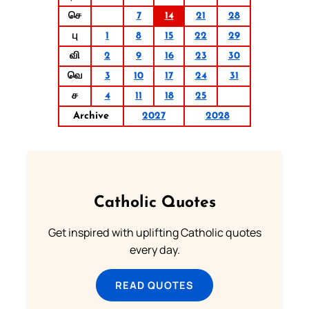
செ
7
14
21
28
பு
1
8
15
22
29
வி
2
9
16
23
30
வெ
3
10
17
24
31
ச
4
11
18
25
Archive
2027
2028
Catholic Quotes
Get inspired with uplifting Catholic quotes
every day.
READ QUOTES