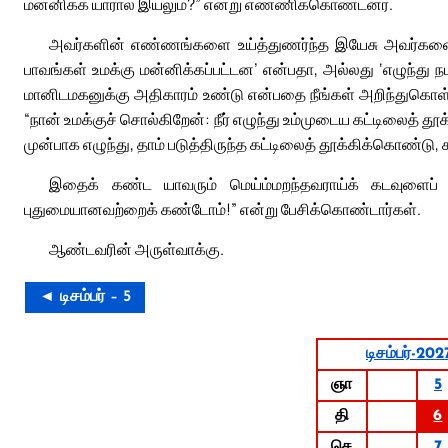
மன்னிக்க யாரால் இயலும்?” என்று எண்ணிக்கொண்டனர்.
அவர்களின் எண்ணங்களை உய்த்துணர்ந்த இயேசு அவர்களைப் 
பாவங்கள் உமக்கு மன்னிக்கப்பட்டன’ என்பதா, அல்லது ‘எழுந்து
மானிடமகனுக்கு அதிகாரம் உண்டு என்பதை நீங்கள் அறிந்துகொள
“நான் உமக்குச் சொல்கிறேன்: நீர் எழுந்து உம்முடைய கட்டிலைத் தூ
முன்பாக எழுந்து, தாம் படுத்திருந்த கட்டிலைத் தூக்கிக்கொண்டு, க
இதைக் கண்ட யாவரும் மெய்ம்மறந்தவராய்க் கடவுளைப் போ
புதுமையானவற்றைக் கண்டோம்!” என்று பேசிக்கொண்டார்கள்.
ஆண்டவரின் அருள்வாக்கு.
◄ டிசம்பர் – 5
டிசம்பர்-202
ஞா
5
தி
6
செ
7