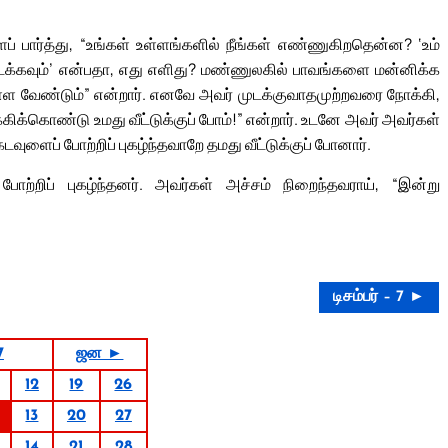
பார்த்து, “உங்கள் உள்ளங்களில் நீங்கள் எண்ணுகிறதென்ன? ‘உம்
 நடக்கவும்’ என்பதா, எது எளிது? மண்ணுலகில் பாவங்களை மன்னிக்க
்ள வேண்டும்” என்றார். எனவே அவர் முடக்குவாதமுற்றவரை நோக்கி,
க்கிக்கொண்டு உமது வீட்டுக்குப் போம்!” என்றார். உடனே அவர் அவர்கள்
டவுளைப் போற்றிப் புகழ்ந்தவாறே தமது வீட்டுக்குப் போனார்.
ற்றிப் புகழ்ந்தனர். அவர்கள் அச்சம் நிறைந்தவராய், “இன்று
டிசம்பர் – 7 ►
7
ஜன ►
12
19
26
13
20
27
14
21
28