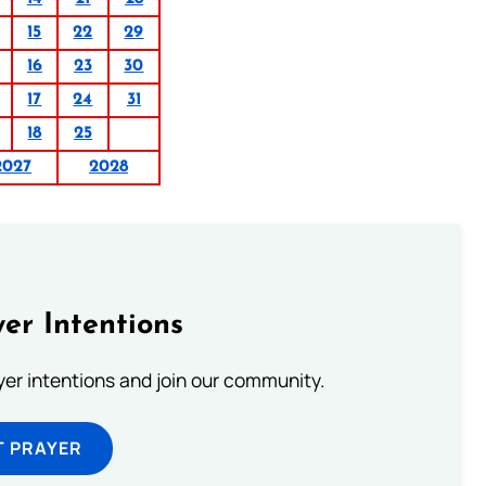
15
22
29
16
23
30
17
24
31
18
25
2027
2028
er Intentions
ayer intentions and join our community.
T PRAYER