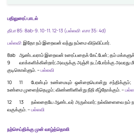
பதிலுரைப் பாடல்
திபா 85: 8ab-9. 10-11. 12-13 (பல்லவி: எசா 35: 4d)
பல்லவி:
இதோ நம் இறைவன் வந்து நம்மை விடுவிப்பார்.
8ab
ஆண்டவராம் இறைவன் உரைப்பதைக் கேட்பேன்; தம் மக்களுக்கு
9
வாக்களிக்கின்றார்;
அவருக்கு அஞ்சி நடப்போர்க்கு அவரது மீட
குடிகொள்ளும். –
பல்லவி
10
11
பேரன்பும் உண்மையும் ஒன்றையொன்று சந்திக்கும்; 
உண்மை முளைத்தெழும்; விண்ணினின்று நீதி கீழ்நோக்கும். –
பல்ல
12
13
நல்லதையே ஆண்டவர் அருள்வார்; நல்விளைவை நம் நாட
வகுக்கும். –
பல்லவி
நற்செய்திக்கு முன் வாழ்த்தொலி