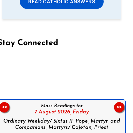
READ CATHOLIC ANSWERS
Stay Connected
on Facebook
Follow us on Instagram
Follow us on X
Subscribe to our YouTube Channel
Follow us on WhatsApp
Mass Readings for
<<
>>
7 August 2026,
Friday
Ordinary Weekday/ Sixtus II, Pope, Martyr, and
Companions, Martyrs/ Cajetan, Priest