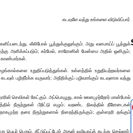
கடவுளே வந்து உங்களை விடுவிப்பார்.
ிப்படைந்து, லீலிபோல் பூத்துக்குலுங்கும். அது வளமாய்ப் பூத்துக்
தற்கு அளிக்கப்படும்; கர்மேல், சாரோனின் மேன்மை அதில் ஒளிரும்;
 காண்பார்கள்.
Follow us 
ழங்கால்களை உறுதிப்படுத்துங்கள். உள்ளத்தில் உறுதியற்றவர்களை
வுள் பழிதீர்க்க வருவார்; அநீதிக்குப் பழிவாங்கும் கடவுளாக வந்து
ோரின் செவிகள் கேட்கும். அப்பொழுது, கால் ஊனமுற்றோர் மான்போல்
லத்தில் நீரூற்றுகள் பீறிட்டு எழும்; வறண்ட நிலத்தில் நீரோடைகள்
 தாகமுற்ற தரை நீரூற்றுகளால் நிறைந்திருக்கும்; குள்ளநரி தங்கும்
பெயர் பெறும். தீட்டுப்பட்டோர் அதன் வழியாய்க் கடந்து செல்லார்;