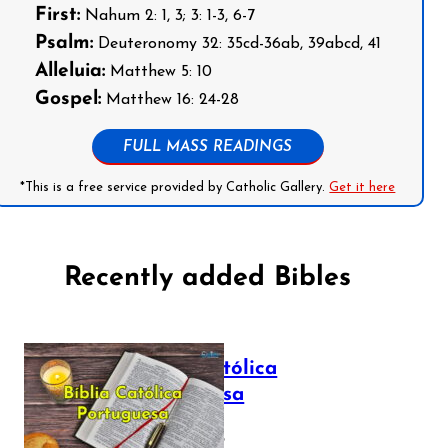
First:
Nahum 2: 1, 3; 3: 1-3, 6-7
Psalm:
Deuteronomy 32: 35cd-36ab, 39abcd, 41
Alleluia:
Matthew 5: 10
Gospel:
Matthew 16: 24-28
FULL MASS READINGS
*This is a free service provided by Catholic Gallery.
Get it here
Recently added Bibles
Bíblia Católica
Portuguesa
July 16, 2025