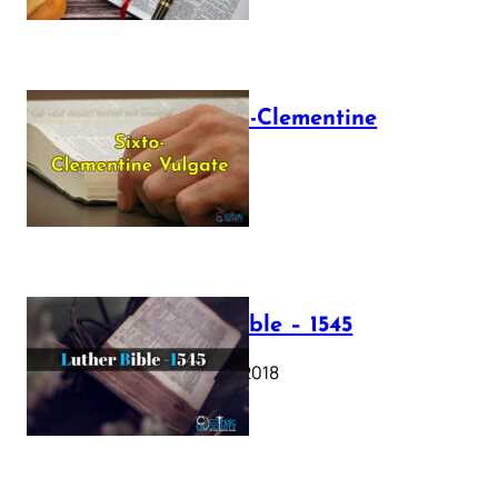
The Sixto-Clementine
Vulgate
July 12, 2025
Luther Bible – 1545
October 17, 2018