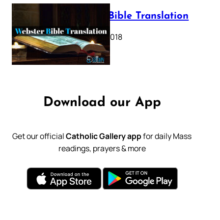
Webster Bible Translation
October 11, 2018
Download our App
Get our official
Catholic Gallery app
for daily Mass
readings, prayers & more