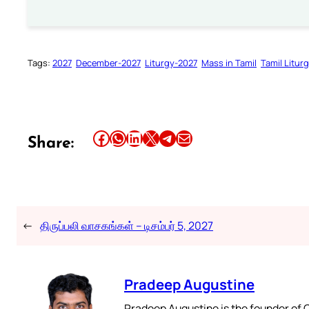
Tags:
2027
December-2027
Liturgy-2027
Mass in Tamil
Tamil Litur
Share this article on Facebook
Share this article on WhatsApp
Share this article on LinkedIn
Share this article on X
Share this article on Telegram
Email this Article
Share:
←
திருப்பலி வாசகங்கள் – டிசம்பர் 5, 2027
Pradeep Augustine
Pradeep Augustine is the founder of C