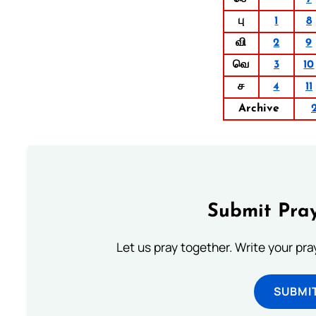
பு
1
8
வி
2
9
வெ
3
10
ச
4
11
Archive
Submit Pray
Let us pray together. Write your pr
SUBMI