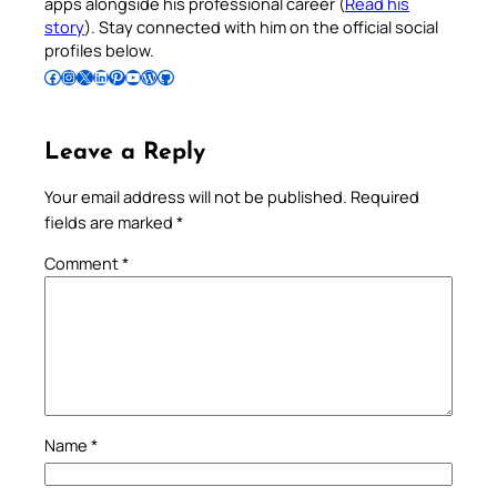
apps alongside his professional career (
Read his
story
). Stay connected with him on the official social
profiles below.
Follow Pradeep on Facebook
Follow Pradeep on Instagram
Follow Pradeep on X
Follow Pradeep on LinkedIn
Follow Pradeep on Pinterest
Subscribe to Pradeep’s Youtube Channel
Follow Pradeep on WordPress
Follow Pradeep on GitHub
Leave a Reply
Your email address will not be published.
Required
fields are marked
*
Comment
*
Name
*