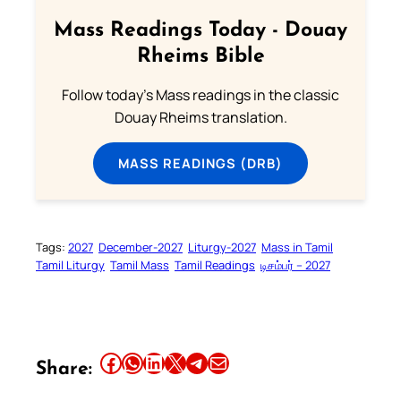
Mass Readings Today - Douay
Rheims Bible
Follow today's Mass readings in the classic
Douay Rheims translation.
MASS READINGS (DRB)
Tags:
2027
December-2027
Liturgy-2027
Mass in Tamil
Tamil Liturgy
Tamil Mass
Tamil Readings
டிசம்பர் – 2027
Share this article on Facebook
Share this article on WhatsApp
Share this article on LinkedIn
Share this article on X
Share this article on Telegram
Email this Article
Share: