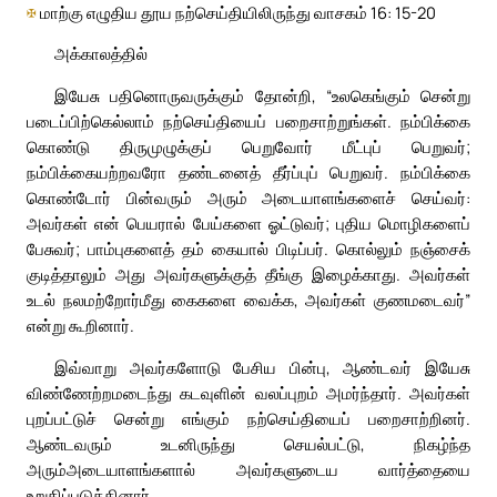
✠
மாற்கு எழுதிய தூய நற்செய்தியிலிருந்து வாசகம் 16: 15-20
அக்காலத்தில்
இயேசு பதினொருவருக்கும் தோன்றி, “உலகெங்கும் சென்று
படைப்பிற்கெல்லாம் நற்செய்தியைப் பறைசாற்றுங்கள். நம்பிக்கை
கொண்டு திருமுழுக்குப் பெறுவோர் மீட்புப் பெறுவர்;
நம்பிக்கையற்றவரோ தண்டனைத் தீர்ப்புப் பெறுவர். நம்பிக்கை
கொண்டோர் பின்வரும் அரும் அடையாளங்களைச் செய்வர்:
அவர்கள் என் பெயரால் பேய்களை ஓட்டுவர்; புதிய மொழிகளைப்
பேசுவர்; பாம்புகளைத் தம் கையால் பிடிப்பர். கொல்லும் நஞ்சைக்
குடித்தாலும் அது அவர்களுக்குத் தீங்கு இழைக்காது. அவர்கள்
உடல் நலமற்றோர்மீது கைகளை வைக்க, அவர்கள் குணமடைவர்”
என்று கூறினார்.
இவ்வாறு அவர்களோடு பேசிய பின்பு, ஆண்டவர் இயேசு
விண்ணேற்றமடைந்து கடவுளின் வலப்புறம் அமர்ந்தார். அவர்கள்
புறப்பட்டுச் சென்று எங்கும் நற்செய்தியைப் பறைசாற்றினர்.
ஆண்டவரும் உடனிருந்து செயல்பட்டு, நிகழ்ந்த
அரும்அடையாளங்களால் அவர்களுடைய வார்த்தையை
உறுதிப்படுத்தினார்.