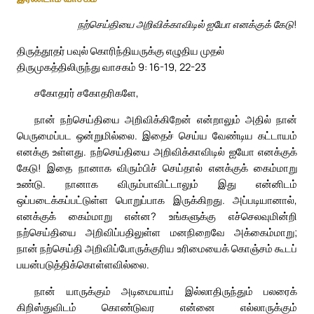
நற்செய்தியை அறிவிக்காவிடில் ஐயோ எனக்குக் கேடு!
திருத்தூதர் பவுல் கொரிந்தியருக்கு எழுதிய முதல்
திருமுகத்திலிருந்து வாசகம் 9: 16-19, 22-23
சகோதரர் சகோதரிகளே,
நான் நற்செய்தியை அறிவிக்கிறேன் என்றாலும் அதில் நான்
பெருமைப்பட ஒன்றுமில்லை. இதைச் செய்ய வேண்டிய கட்டாயம்
எனக்கு உள்ளது. நற்செய்தியை அறிவிக்காவிடில் ஐயோ எனக்குக்
கேடு! இதை நானாக விரும்பிச் செய்தால் எனக்குக் கைம்மாறு
உண்டு. நானாக விரும்பாவிட்டாலும் இது என்னிடம்
ஒப்படைக்கப்பட்டுள்ள பொறுப்பாக இருக்கிறது. அப்படியானால்,
எனக்குக் கைம்மாறு என்ன? உங்களுக்கு எச்செலவுமின்றி
நற்செய்தியை அறிவிப்பதிலுள்ள மனநிறைவே அக்கைம்மாறு;
நான் நற்செய்தி அறிவிப்போருக்குரிய உரிமையைக் கொஞ்சம் கூடப்
பயன்படுத்திக்கொள்ளவில்லை.
நான் யாருக்கும் அடிமையாய் இல்லாதிருந்தும் பலரைக்
கிறிஸ்துவிடம் கொண்டுவர என்னை எல்லாருக்கும்