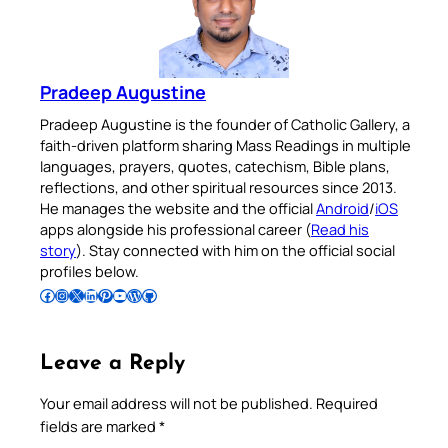
Pradeep Augustine
Pradeep Augustine is the founder of Catholic Gallery, a
faith-driven platform sharing Mass Readings in multiple
languages, prayers, quotes, catechism, Bible plans,
reflections, and other spiritual resources since 2013.
He manages the website and the official
Android
/
iOS
apps alongside his professional career (
Read his
story
). Stay connected with him on the official social
profiles below.
Follow Pradeep on Facebook
Follow Pradeep on Instagram
Follow Pradeep on X
Follow Pradeep on LinkedIn
Follow Pradeep on Pinterest
Subscribe to Pradeep’s Youtube Channel
Follow Pradeep on WordPress
Follow Pradeep on GitHub
Leave a Reply
Your email address will not be published.
Required
fields are marked
*