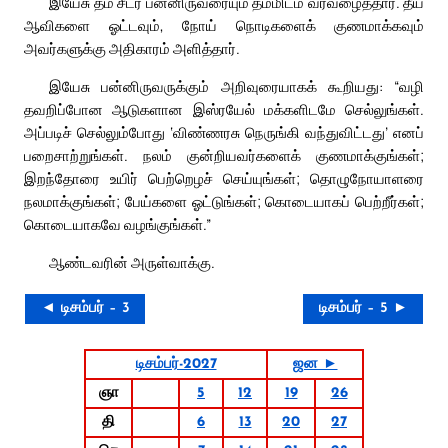
இயேசு தம் சீடர் பன்னிருவரையும் தம்மிடம் வரவழைத்தார். தீய
ஆவிகளை ஓட்டவும், நோய் நொடிகளைக் குணமாக்கவும்
அவர்களுக்கு அதிகாரம் அளித்தார்.
இயேசு பன்னிருவருக்கும் அறிவுரையாகக் கூறியது: “வழி
தவறிப்போன ஆடுகளான இஸ்ரயேல் மக்களிடமே செல்லுங்கள்.
அப்படிச் செல்லும்போது ‘விண்ணரசு நெருங்கி வந்துவிட்டது’ எனப்
பறைசாற்றுங்கள். நலம் குன்றியவர்களைக் குணமாக்குங்கள்;
இறந்தோரை உயிர் பெற்றெழச் செய்யுங்கள்; தொழுநோயாளரை
நலமாக்குங்கள்; பேய்களை ஓட்டுங்கள்; கொடையாகப் பெற்றீர்கள்;
கொடையாகவே வழங்குங்கள்.”
ஆண்டவரின் அருள்வாக்கு.
◄ டிசம்பர் – 3
டிசம்பர் – 5 ►
டிசம்பர்-2027
ஜன ►
ஞா
5
12
19
26
தி
6
13
20
27