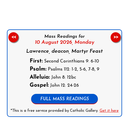
Follow us on Facebook
Follow us on Instagram
Follow us on X
Subscribe to our YouTube Channel
Follow us on WhatsApp
Mass Readings for
<<
>>
10 August 2026,
Monday
Lawrence, deacon, Martyr Feast
First:
Second Corinthians 9: 6-10
Psalm:
Psalms 112: 1-2, 5-6, 7-8, 9
Alleluia:
John 8: 12bc
Gospel:
John 12: 24-26
FULL MASS READINGS
*This is a free service provided by Catholic Gallery.
Get it here