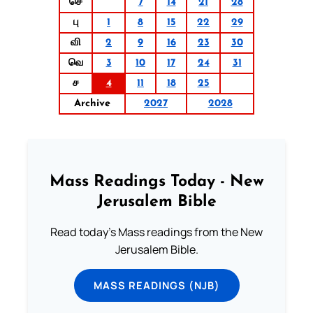
செ
7
14
21
28
பு
1
8
15
22
29
வி
2
9
16
23
30
வெ
3
10
17
24
31
ச
4
11
18
25
Archive
2027
2028
Mass Readings Today - New
Jerusalem Bible
Read today's Mass readings from the New
Jerusalem Bible.
MASS READINGS (NJB)