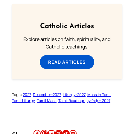
Catholic Articles
Explore articles on faith, spirituality, and
Catholic teachings.
READ ARTICLES
Tags:
2027
December-2027
Liturgy-2027
Mass in Tamil
Tamil Liturgy
Tamil Mass
Tamil Readings
டிசம்பர் – 2027
Share this article on Facebook
Share this article on WhatsApp
Share this article on LinkedIn
Share this article on X
Share this article on Telegram
Email this Article