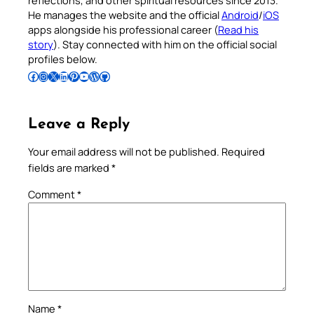
He manages the website and the official
Android
/
iOS
apps alongside his professional career (
Read his
story
). Stay connected with him on the official social
profiles below.
Follow Pradeep on Facebook
Follow Pradeep on Instagram
Follow Pradeep on X
Follow Pradeep on LinkedIn
Follow Pradeep on Pinterest
Subscribe to Pradeep’s Youtube Channel
Follow Pradeep on WordPress
Follow Pradeep on GitHub
Leave a Reply
Your email address will not be published.
Required
fields are marked
*
Comment
*
Name
*