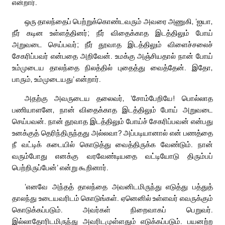
என்றார்.
ஒரு தாலந்தைப் பெற்றுக்கொண்டவரும் அவரை அணுகி, ‘ஐயா,
நீர் கடின உள்ளத்தினர்; நீர் விதைக்காத இடத்திலும் போய்
அறுவடை செய்பவர்; நீர் தூவாத இடத்திலும் விளைச்சலைச்
சேகரிப்பவர் என்பதை அறிவேன். உமக்கு அஞ்சியதால் நான் போய்
உம்முடைய தாலந்தை நிலத்தில் புதைத்து வைத்தேன். இதோ,
பாரும், உம்முடையது’ என்றார்.
அதற்கு அவருடைய தலைவர், ‘சோம்பேறியே! பொல்லாத
பணியாளனே, நான் விதைக்காத இடத்திலும் போய் அறுவடை
செய்பவன். நான் தூவாத இடத்திலும் போய்ச் சேகரிப்பவன் என்பது
உனக்குத் தெரிந்திருந்தது அல்லவா? அப்படியானால் என் பணத்தை
நீ வட்டிக் கடையில் கொடுத்து வைத்திருக்க வேண்டும். நான்
வரும்போது எனக்கு வரவேண்டியதை வட்டியோடு திரும்பப்
பெற்றிருப்பேன்’ என்று கூறினார்.
‘எனவே அந்தத் தாலந்தை அவனிடமிருந்து எடுத்து பத்துத்
தாலந்து உடையவரிடம் கொடுங்கள். ஏனெனில் உள்ளவர் எவருக்கும்
கொடுக்கப்படும். அவர்கள் நிறைவாகப் பெறுவர்.
இல்லாதோரிடமிருந்து அவரிடமுள்ளதும் எடுக்கப்படும். பயனற்ற