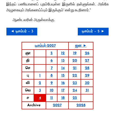
இந்தப் பணியாளைப் புறம்பேயுள்ள இருளில் தள்ளுங்கள். அங்கே
அழுகையும் அங்கலாய்ப்பும் இருக்கும்’ என்று கூறினார்.”
ஆண்டவரின் அருள்வாக்கு.
◄ டிசம்பர் – 3
டிசம்பர் – 5 ►
டிசம்பர்-2027
ஜன ►
ஞா
5
12
19
26
தி
6
13
20
27
செ
7
14
21
28
பு
1
8
15
22
29
வி
2
9
16
23
30
வெ
3
10
17
24
31
ச
4
11
18
25
Archive
2027
2028