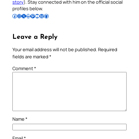
story
). Stay connected with him on the official social
profiles below.
Follow Pradeep on Facebook
Follow Pradeep on Instagram
Follow Pradeep on X
Follow Pradeep on LinkedIn
Follow Pradeep on Pinterest
Subscribe to Pradeep’s Youtube Channel
Follow Pradeep on WordPress
Follow Pradeep on GitHub
Leave a Reply
Your email address will not be published.
Required
fields are marked
*
Comment
*
Name
*
Email
*