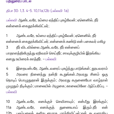
பதிலுரைப் பாடல்
திபா 30: 1,3. 4-5. 10,11a,12b (பல்லவி: 1a)
பல்லவி:
ஆண்டவரே, உம்மை ஏத்திப் புகழ்வேன்; ஏனெனில், நீர்
என்னைக் கைதூக்கிவிட்டீர்;
1
ஆண்டவரே, உம்மை ஏத்திப் புகழ்வேன்; ஏனெனில், நீர்
என்னைக் கைதூக்கிவிட்டீர்; என்னைக் கண்டு என் பகைவர் மகிழ
3
நீர் விடவில்லை.
ஆண்டவரே, நீர் என்னைப்
பாதாளத்திலிருந்து ஏறிவரச் செய்தீர்; சாவுக்குழியில் இறங்கிய
எனது உயிரைக் காத்தீர். –
பல்லவி
4
இறையன்பரே, ஆண்டவரைப் புகழ்ந்து பாடுங்கள்; தூயவராம்
5
அவரை நினைந்து நன்றி கூறுங்கள்.
அவரது சினம் ஒரு
நொடிப் பொழுதுதான் இருக்கும்; அவரது கருணையோ வாழ்நாள்
முழுதும் நீடிக்கும்; மாலையில் அழுகை; காலையிலோ ஆர்ப்பரிப்பு. –
பல்லவி
10
ஆண்டவரே, எனக்குச் செவிசாயும்; என்மீது இரங்கும்;
11a
ஆண்டவரே, எனக்குத் துணையாய் இரும்.
நீர் என்
12b
புலம்பலைக் களிநடனமாக மாற்றிவிட்டீர்;
என் கடவுளாகிய