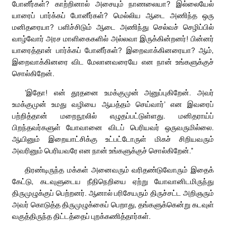
போனீர்கள்? காற்றினால் அசையும் நாணலையா? இல்லையேல்
யாரைப் பார்க்கப் போனீர்கள்? மெல்லிய ஆடை அணிந்த ஒரு
மனிதரையா? பளிச்சிடும் ஆடை அணிந்து செல்வச் செழிப்பில்
வாழ்வோர் அரச மாளிகைகளில் அல்லவா இருக்கின்றனர்! பின்னர்
யாரைத்தான் பார்க்கப் போனீர்கள்? இறைவாக்கினரையா? ஆம்,
இறைவாக்கினரை விட மேலானவரையே என நான் உங்களுக்குச்
சொல்கிறேன்.
‘இதோ! என் தூதனை உமக்குமுன் அனுப்புகிறேன். அவர்
உமக்குமுன் உமது வழியை ஆயத்தம் செய்வார்’ என இவரைப்
பற்றித்தான் மறைநூலில் எழுதப்பட்டுள்ளது. மனிதராய்ப்
பிறந்தவர்களுள் யோவானை விடப் பெரியவர் ஒருவருமில்லை.
ஆயினும் இறையாட்சிக்கு உட்பட்டோருள் மிகச் சிறியவரும்
அவரினும் பெரியவரே என நான் உங்களுக்குச் சொல்கிறேன்.”
திரண்டிருந்த மக்கள் அனைவரும் வரிதண்டுவோரும் இதைக்
கேட்டு, கடவுளுடைய நீதிநெறியை ஏற்று யோவானிடமிருந்து
திருமுழுக்குப் பெற்றனர். ஆனால் பரிசேயரும் திருச்சட்ட அறிஞரும்
அவர் கொடுத்த திருமுழுக்கைப் பெறாது, தங்களுக்கென்று கடவுள்
வகுத்திருந்த திட்டத்தைப் புறக்கணித்தார்கள்.