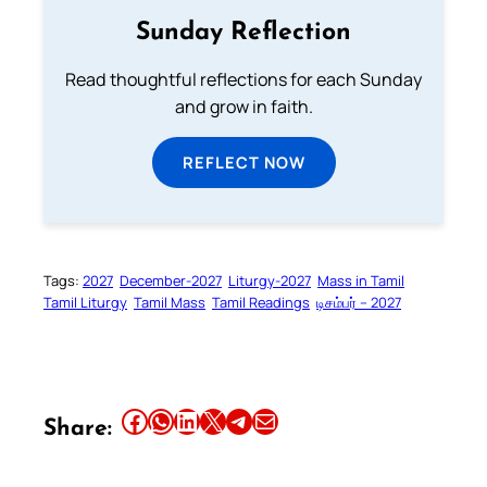
Sunday Reflection
Read thoughtful reflections for each Sunday
and grow in faith.
REFLECT NOW
Tags:
2027
December-2027
Liturgy-2027
Mass in Tamil
Tamil Liturgy
Tamil Mass
Tamil Readings
டிசம்பர் – 2027
Share this article on Facebook
Share this article on WhatsApp
Share this article on LinkedIn
Share this article on X
Share this article on Telegram
Email this Article
Share: