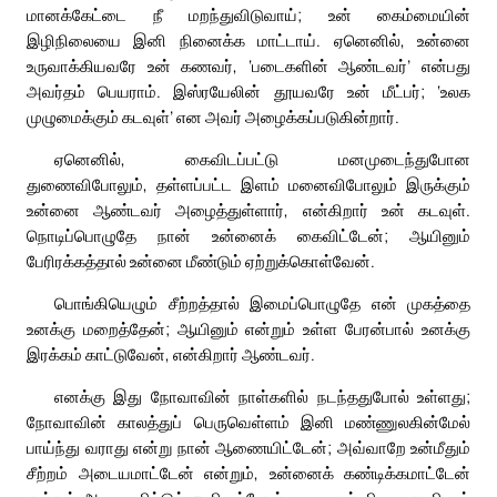
மானக்கேட்டை நீ மறந்துவிடுவாய்; உன் கைம்மையின்
இழிநிலையை இனி நினைக்க மாட்டாய். ஏனெனில், உன்னை
உருவாக்கியவரே உன் கணவர், ‘படைகளின் ஆண்டவர்’ என்பது
அவர்தம் பெயராம். இஸ்ரயேலின் தூயவரே உன் மீட்பர்; ‘உலக
முழுமைக்கும் கடவுள்’ என அவர் அழைக்கப்படுகின்றார்.
ஏனெனில், கைவிடப்பட்டு மனமுடைந்துபோன
துணைவிபோலும், தள்ளப்பட்ட இளம் மனைவிபோலும் இருக்கும்
உன்னை ஆண்டவர் அழைத்துள்ளார், என்கிறார் உன் கடவுள்.
நொடிப்பொழுதே நான் உன்னைக் கைவிட்டேன்; ஆயினும்
பேரிரக்கத்தால் உன்னை மீண்டும் ஏற்றுக்கொள்வேன்.
பொங்கியெழும் சீற்றத்தால் இமைப்பொழுதே என் முகத்தை
உனக்கு மறைத்தேன்; ஆயினும் என்றும் உள்ள பேரன்பால் உனக்கு
இரக்கம் காட்டுவேன், என்கிறார் ஆண்டவர்.
எனக்கு இது நோவாவின் நாள்களில் நடந்ததுபோல் உள்ளது;
நோவாவின் காலத்துப் பெருவெள்ளம் இனி மண்ணுலகின்மேல்
பாய்ந்து வராது என்று நான் ஆணையிட்டேன்; அவ்வாறே உன்மீதும்
சீற்றம் அடையமாட்டேன் என்றும், உன்னைக் கண்டிக்கமாட்டேன்