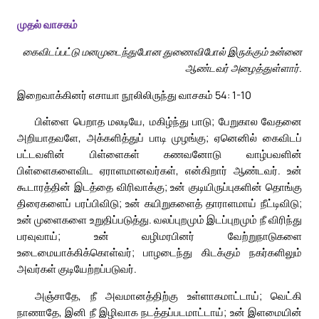
முதல் வாசகம்
கைவிடப்பட்டு மனமுடைந்துபோன துணைவிபோல் இருக்கும் உன்னை
ஆண்டவர் அழைத்துள்ளார்.
இறைவாக்கினர் எசாயா நூலிலிருந்து வாசகம் 54: 1-10
பிள்ளை பெறாத மலடியே, மகிழ்ந்து பாடு; பேறுகால வேதனை
அறியாதவளே, அக்களித்துப் பாடி முழங்கு; ஏனெனில் கைவிடப்
பட்டவளின் பிள்ளைகள் கணவனோடு வாழ்பவளின்
பிள்ளைகளைவிட ஏராளமானவர்கள், என்கிறார் ஆண்டவர். உன்
கூடாரத்தின் இடத்தை விரிவாக்கு; உன் குடியிருப்புகளின் தொங்கு
திரைகளைப் பரப்பிவிடு; உன் கயிறுகளைத் தாராளமாய் நீட்டிவிடு;
உன் முளைகளை உறுதிப்படுத்து. வலப்புறமும் இடப்புறமும் நீ விரிந்து
பரவுவாய்; உன் வழிமரபினர் வேற்றுநாடுகளை
உடைமையாக்கிக்கொள்வர்; பாழடைந்து கிடக்கும் நகர்களிலும்
அவர்கள் குடியேற்றப்படுவர்.
அஞ்சாதே, நீ அவமானத்திற்கு உள்ளாகமாட்டாய்; வெட்கி
நாணாதே, இனி நீ இழிவாக நடத்தப்படமாட்டாய்; உன் இளமையின்