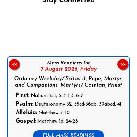
Stay Connected
Follow us on Facebook
Follow us on Instagram
Follow us on X
Subscribe to our YouTube Channel
Follow us on WhatsApp
Mass Readings for
<<
>>
7 August 2026,
Friday
Ordinary Weekday/ Sixtus II, Pope, Martyr,
and Companions, Martyrs/ Cajetan, Priest
First:
Nahum 2: 1, 3; 3: 1-3, 6-7
Psalm:
Deuteronomy 32: 35cd-36ab, 39abcd, 41
Alleluia:
Matthew 5: 10
Gospel:
Matthew 16: 24-28
FULL MASS READINGS