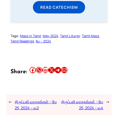
READ CATECHISM
Tags:
Mass in Tamil
May-2024
Tamil Liturgy
Tamil Mass
Tamil Readings
மே – 2024
Share this article on Facebook
Share this article on WhatsApp
Share this article on LinkedIn
Share this article on X
Share this article on Telegram
Email this Article
Share:
←
திருப்பலி வாசகங்கள் – மே
திருப்பலி வாசகங்கள் – மே
→
25, 2024 – வ2
25, 2024 – வ4