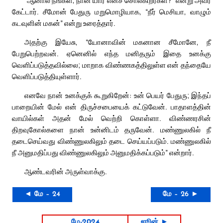
“ஆனால் நீங்கள், நான் யார் எனச் சொல்கிறீர்கள்?” என்று அவர்
கேட்டார். சீமோன் பேதுரு மறுமொழியாக, “நீர் மெசியா, வாழும்
கடவுளின் மகன்” என்று உரைத்தார்.
அதற்கு இயேசு, “யோனாவின் மகனான சீமோனே, நீ
பேறுபெற்றவன். ஏனெனில் எந்த மனிதரும் இதை உனக்கு
வெளிப்படுத்தவில்லை; மாறாக விண்ணகத்திலுள்ள என் தந்தையே
வெளிப்படுத்தியுள்ளார்.
எனவே நான் உனக்குக் கூறுகிறேன்: உன் பெயர் பேதுரு; இந்தப்
பாறையின் மேல் என் திருச்சபையைக் கட்டுவேன். பாதாளத்தின்
வாயில்கள் அதன் மேல் வெற்றி கொள்ளா. விண்ணரசின்
திறவுகோல்களை நான் உன்னிடம் தருவேன். மண்ணுலகில் நீ
தடைசெய்வது விண்ணுலகிலும் தடை செய்யப்படும். மண்ணுலகில்
நீ அனுமதிப்பது விண்ணுலகிலும் அனுமதிக்கப்படும்” என்றார்.
ஆண்டவரின் அருள்வாக்கு.
◄ மே – 24
மே – 26 ►
மே-2024
ஜூன் ►