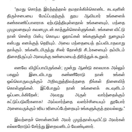
“தமது சொந்த இரத்தத்தால் தமதாக்கிக்கொண்ட கடவுளின்
திருச்சபையை மேய்ப்பதற்குத் தூய ஆவியார் உங்களைக்
கண்காணிப்பாளராக ஏற்படுத்தியுள்ளதால் உங்களையும், மந்தை
முழுவதையும் கவனமுடன் காத்துக்கொள்ளுங்கள். உங்களை விட்டு
நான் சென்ற பின்பு கொடிய ஓநாய்கள் உங்களுக்குள் நுழையும்
என்பது எனக்குத் தெரியும். அவை மந்தையைத் தப்பவிடாதவாறு
தாக்கும். உங்களிடமிருந்து சிலர் தோன்றி சீடர்களையும் தம்மிடம்
திசைதிருப்பும் அளவுக்கு உண்மையைத் திரித்துக் கூறுவர்.
எனவே விழிப்பாயிருங்கள்; மூன்று ஆண்டு காலமாக அல்லும்
பகலும் இடைவிடாது கண்ணீரோடு நான் உங்கள்
ஒவ்வொருவருக்கும் அறிவுறுத்திவந்ததை நீங்கள் நினைவிற்
கொள்ளுங்கள். இப்போதும் நான் உங்களைக் கடவுளிடம்
ஒப்படைக்கிறேன்; அவரது அருள் வார்த்தைக்கும்
கட்டுப்படுவீர்களாக! அவ்வார்த்தை வளர்ச்சியையும் தூயோர்
அனைவருக்கும் உரிய உரிமைப்பேற்றையும் உங்களுக்குத் தரவல்லது.”
இவற்றைச் சொன்னபின் அவர் முழந்தாள்படியிட்டு அவர்கள்
எல்லாரோடும் சேர்ந்து இறைவனிடம் வேண்டினார்.