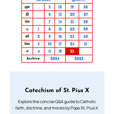
ஞா
5
12
19
26
தி
6
13
20
27
செ
7
14
21
28
பு
1
8
15
22
29
வி
2
9
16
23
30
வெ
3
10
17
24
31
ச
4
11
18
25
Archive
2024
2025
Catechism of St. Pius X
Explore the concise Q&A guide to Catholic
faith, doctrine, and morals by Pope St. Pius X.