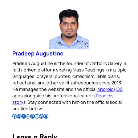
Pradeep Augustine
Pradeep Augustine is the founder of Catholic Gallery, a
faith-driven platform sharing Mass Readings in multiple
languages, prayers, quotes, catechism, Bible plans,
reflections, and other spiritual resources since 2013.
He manages the website and the official
Android
/
iOS
apps alongside his professional career (
Read his
story
). Stay connected with him on the official social
profiles below.
Follow Pradeep on Facebook
Follow Pradeep on Instagram
Follow Pradeep on X
Follow Pradeep on LinkedIn
Follow Pradeep on Pinterest
Subscribe to Pradeep’s Youtube Channel
Follow Pradeep on WordPress
Follow Pradeep on GitHub
Leave a Reply