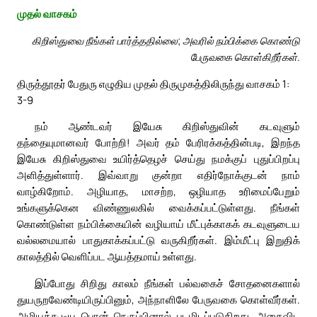
முதல் வாசகம்
கிறிஸ்துவை நீங்கள் பார்த்ததில்லை; அவரில் நம்பிக்கை கொண்டு
பேருவகை கொள்கிறீர்கள்.
திருத்தூதர் பேதுரு எழுதிய முதல் திருமுகத்திலிருந்து வாசகம் 1:
3-9
நம் ஆண்டவர் இயேசு கிறிஸ்துவின் கடவுளும்
தந்தையுமானவர் போற்றி! அவர் தம் பேரிரக்கத்தின்படி, இறந்த
இயேசு கிறிஸ்துவை உயிர்த்தெழச் செய்து நமக்குப் புதுப்பிறப்பு
அளித்துள்ளார். இவ்வாறு குன்றா எதிர்நோக்குடன் நாம்
வாழ்கிறோம். அழியாத, மாசற்ற, ஒழியாத உரிமைப்பேறும்
உங்களுக்கென விண்ணுலகில் வைக்கப்பட்டுள்ளது. நீங்கள்
கொண்டுள்ள நம்பிக்கையின் வழியாய் மீட்புக்காகக் கடவுளுடைய
வல்லமையால் பாதுகாக்கப்பட்டு வருகிறீர்கள். இம்மீட்பு இறுதிக்
காலத்தில் வெளிப்பட ஆயத்தமாய் உள்ளது.
இப்போது சிறிது காலம் நீங்கள் பல்வகைச் சோதனைகளால்
துயருறவேண்டியிருப்பினும், அந்நாளிலே பேருவகை கொள்வீர்கள்.
அழியக்கூடிய பொன் நெருப்பினால் புடமிடப்படுகிறது. அதைவிட