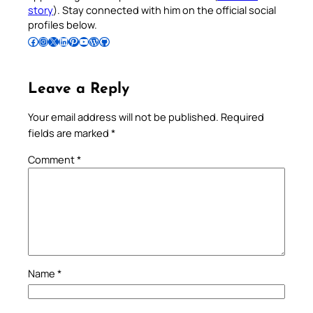
story
). Stay connected with him on the official social
profiles below.
Follow Pradeep on Facebook
Follow Pradeep on Instagram
Follow Pradeep on X
Follow Pradeep on LinkedIn
Follow Pradeep on Pinterest
Subscribe to Pradeep’s Youtube Channel
Follow Pradeep on WordPress
Follow Pradeep on GitHub
Leave a Reply
Your email address will not be published.
Required
fields are marked
*
Comment
*
Name
*