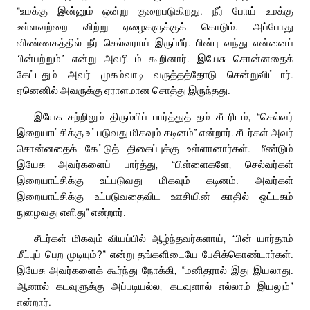
“உமக்கு இன்னும் ஒன்று குறைபடுகிறது. நீர் போய் உமக்கு
உள்ளவற்றை விற்று ஏழைகளுக்குக் கொடும். அப்போது
விண்ணகத்தில் நீர் செல்வராய் இருப்பீர். பின்பு வந்து என்னைப்
பின்பற்றும்” என்று அவரிடம் கூறினார். இயேசு சொன்னதைக்
கேட்டதும் அவர் முகம்வாடி வருத்தத்தோடு சென்றுவிட்டார்.
ஏனெனில் அவருக்கு ஏராளமான சொத்து இருந்தது.
இயேசு சுற்றிலும் திரும்பிப் பார்த்துத் தம் சீடரிடம், “செல்வர்
இறையாட்சிக்கு உட்படுவது மிகவும் கடினம்” என்றார். சீடர்கள் அவர்
சொன்னதைக் கேட்டுத் திகைப்புக்கு உள்ளானார்கள். மீண்டும்
இயேசு அவர்களைப் பார்த்து, “பிள்ளைகளே, செல்வர்கள்
இறையாட்சிக்கு உட்படுவது மிகவும் கடினம். அவர்கள்
இறையாட்சிக்கு உட்படுவதைவிட ஊசியின் காதில் ஒட்டகம்
நுழைவது எளிது” என்றார்.
சீடர்கள் மிகவும் வியப்பில் ஆழ்ந்தவர்களாய், “பின் யார்தாம்
மீட்புப் பெற முடியும்?” என்று தங்களிடையே பேசிக்கொண்டார்கள்.
இயேசு அவர்களைக் கூர்ந்து நோக்கி, “மனிதரால் இது இயலாது.
ஆனால் கடவுளுக்கு அப்படியல்ல, கடவுளால் எல்லாம் இயலும்”
என்றார்.