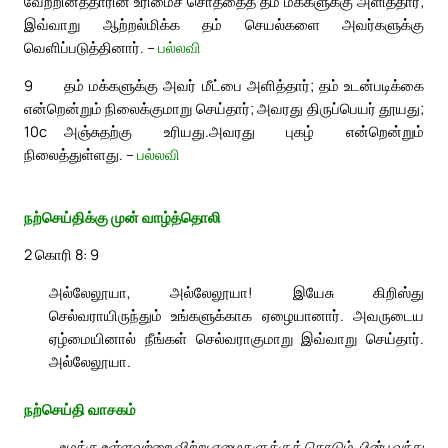
வேற்றினத்தாரின் உரிமைச் சொத்தைத் தம் மக்களுக்கு அளித்தார்;
இவ்வாறு ஆற்றல்மிக்க தம் செயல்களை அவர்களுக்கு
வெளிப்படுத்தினார். –
பல்லவி
9
தம் மக்களுக்கு அவர் மீட்பை அளித்தார்; தம் உடன்படிக்கை
என்றென்றும் நிலைக்குமாறு செய்தார்; அவரது திருப்பெயர் தூயது;
10c
அஞ்சுதற்கு உரியது.
அவரது புகழ் என்றென்றும்
நிலைத்துள்ளது. –
பல்லவி
நற்செய்திக்கு முன் வாழ்த்தொலி
2 கொரி 8: 9
அல்லேலூயா, அல்லேலூயா! இயேசு கிறிஸ்து
செல்வராயிருந்தும் உங்களுக்காக ஏழையானார். அவருடைய
ஏழ்மையினால் நீங்கள் செல்வராகுமாறு இவ்வாறு செய்தார்.
அல்லேலூயா.
நற்செய்தி வாசகம்
உமக்கு உள்ளவற்றை விற்று ஏழைகளுக்குக் கொடும். பின்பு வந்து