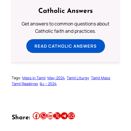
Catholic Answers
Get answers to common questions about
Catholic faith and practices.
READ CATHOLIC ANSWERS
Tags:
Mass in Tamil
May-2024
Tamil Liturgy
Tamil Mass
Tamil Readings
மே – 2024
Share this article on Facebook
Share this article on WhatsApp
Share this article on LinkedIn
Share this article on X
Share this article on Telegram
Email this Article
Share: