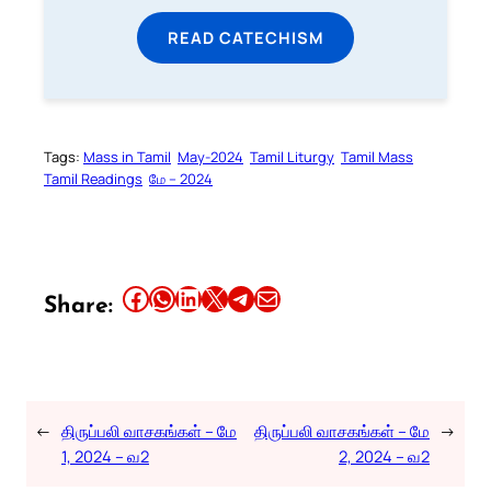
READ CATECHISM
Tags:
Mass in Tamil
May-2024
Tamil Liturgy
Tamil Mass
Tamil Readings
மே – 2024
Share this article on Facebook
Share this article on WhatsApp
Share this article on LinkedIn
Share this article on X
Share this article on Telegram
Email this Article
Share:
←
திருப்பலி வாசகங்கள் – மே
திருப்பலி வாசகங்கள் – மே
→
1, 2024 – வ2
2, 2024 – வ2