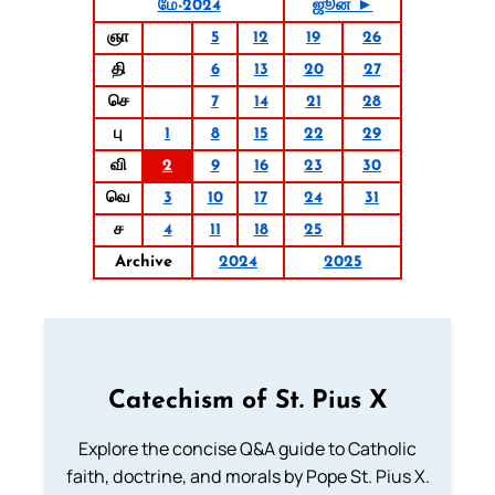
மே-2024
ஜூன் ►
ஞா
5
12
19
26
தி
6
13
20
27
செ
7
14
21
28
பு
1
8
15
22
29
வி
2
9
16
23
30
வெ
3
10
17
24
31
ச
4
11
18
25
Archive
2024
2025
Catechism of St. Pius X
Explore the concise Q&A guide to Catholic
faith, doctrine, and morals by Pope St. Pius X.