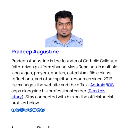
Pradeep Augustine
Pradeep Augustine is the founder of Catholic Gallery, a
faith-driven platform sharing Mass Readings in multiple
languages, prayers, quotes, catechism, Bible plans,
reflections, and other spiritual resources since 2013.
He manages the website and the official
Android
/
iOS
apps alongside his professional career (
Read his
story
). Stay connected with him on the official social
profiles below.
Follow Pradeep on Facebook
Follow Pradeep on Instagram
Follow Pradeep on X
Follow Pradeep on LinkedIn
Follow Pradeep on Pinterest
Subscribe to Pradeep’s Youtube Channel
Follow Pradeep on WordPress
Follow Pradeep on GitHub