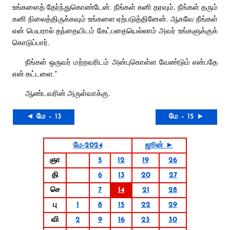
உங்களைத் தேர்ந்துகொண்டேன். நீங்கள் கனி தரவும், நீங்கள் தரும்
கனி நிலைத்திருக்கவும் உங்களை ஏற்படுத்தினேன். ஆகவே நீங்கள்
என் பெயரால் தந்தையிடம் கேட்பதையெல்லாம் அவர் உங்களுக்குக்
கொடுப்பார்.
நீங்கள் ஒருவர் மற்றவரிடம் அன்புகொள்ள வேண்டும் என்பதே
என் கட்டளை.”
ஆண்டவரின் அருள்வாக்கு.
◄ மே – 13
மே – 15 ►
மே-2024
ஜூன் ►
ஞா
5
12
19
26
தி
6
13
20
27
செ
7
14
21
28
பு
1
8
15
22
29
வி
2
9
16
23
30