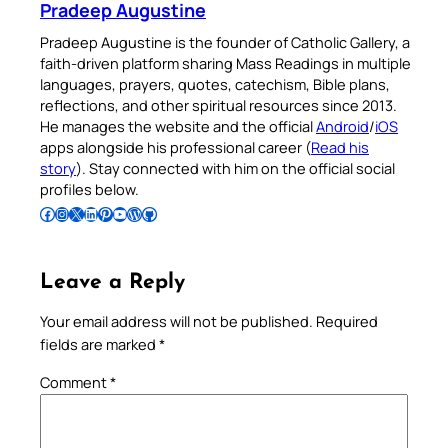
Pradeep Augustine
Pradeep Augustine is the founder of Catholic Gallery, a
faith-driven platform sharing Mass Readings in multiple
languages, prayers, quotes, catechism, Bible plans,
reflections, and other spiritual resources since 2013.
He manages the website and the official
Android
/
iOS
apps alongside his professional career (
Read his
story
). Stay connected with him on the official social
profiles below.
Follow Pradeep on Facebook
Follow Pradeep on Instagram
Follow Pradeep on X
Follow Pradeep on LinkedIn
Follow Pradeep on Pinterest
Subscribe to Pradeep’s Youtube Channel
Follow Pradeep on WordPress
Follow Pradeep on GitHub
Leave a Reply
Your email address will not be published.
Required
fields are marked
*
Comment
*