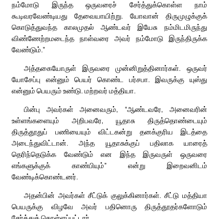
நம்மோடு இருந்த ஒருவரைச் சேர்த்துக்கொள்ள நாம்
கூடிவரவேண்டியது தேவையாயிற்று. யோவான் திருமுழுக்குக்
கொடுத்துவந்த காலமுதல் ஆண்டவர் இயேசு நம்மிடமிருந்து
விண்ணேற்றமடைந்த நாள்வரை அவர் நம்மோடு இருந்திருக்க
வேண்டும்.”
அத்தகையோருள் இருவரை முன்னிறுத்தினார்கள். ஒருவர்
யோசேப்பு என்னும் பெயர் கொண்ட பர்சபா. இவருக்கு யுஸ்து
என்னும் பெயரும் உண்டு. மற்றவர் மத்தியா.
பின்பு அவர்கள் அனைவரும், “ஆண்டவரே, அனைவரின்
உள்ளங்களையும் அறிபவரே, யூதாசு திருத்தொண்டையும்
திருத்தூதுப் பணியையும் விட்டகன்று தனக்குரிய இடத்தை
அடைந்துவிட்டான். அந்த யூதாசுக்குப் பதிலாக யாரைத்
தெரிந்தெடுக்க வேண்டும் என இந்த இருவருள் ஒருவரை
எங்களுக்குக் காண்பியும்” என்று இறைவனிடம்
வேண்டிக்கொண்டனர்.
அதன்பின் அவர்கள் சீட்டுக் குலுக்கினார்கள். சீட்டு மத்தியா
பெயருக்கு விழவே அவர் பதினொரு திருத்தூதர்களோடும்
சேர்த்துக் கொள்ளப்பட்டார்.