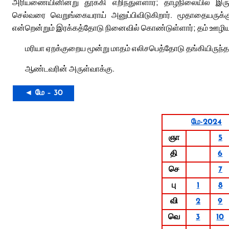
அரியணையினின்று தூக்கி எறிந்துள்ளார்; தாழ்நிலையில் இருப
செல்வரை வெறுங்கையராய் அனுப்பிவிடுகிறார். மூதாதையருக்
என்றென்றும் இரக்கத்தோடு நினைவில் கொண்டுள்ளார்; தம் ஊழிய
மரியா ஏறக்குறைய மூன்று மாதம் எலிசபெத்தோடு தங்கியிருந்த பின
ஆண்டவரின் அருள்வாக்கு.
◄ மே – 30
மே-2024
ஞா
5
தி
6
செ
7
பு
1
8
வி
2
9
வெ
3
10