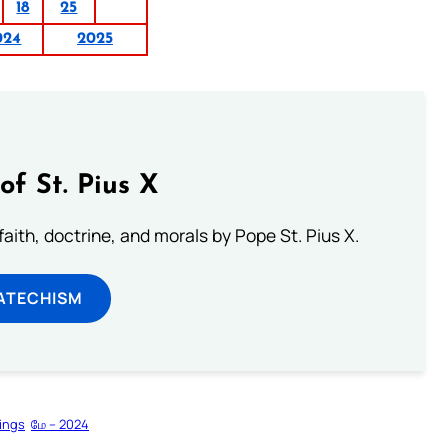
18
25
024
2025
of St. Pius X
aith, doctrine, and morals by Pope St. Pius X.
ATECHISM
ings
மே – 2024