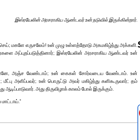
இஸ்ரயேலின் அரசராகிய ஆண்டவர் உன் நடுவில் இருக்கின்றார்.
 செய்; மகளே எருசலேம்! உன் முழு உள்ளத்தோடு அகமகிழ்ந்து அக்களி.
ர்களை அப்புறப்படுத்தினார்; இஸ்ரயேலின் அரசராகிய ஆண்டவர் உன்
Follow us 
ீயோனே, அஞ்ச வேண்டாம்; உன் கைகள் சோர்வடைய வேண்டாம். உன்
மீட்பு அளிப்பவர்; உன் பொருட்டு அவர் மகிழ்ந்து களிகூருவார்; தம்
்து ஆடிப்பாடுவார். அது திருவிழாக் காலம் போல் இருக்கும்.
மாட்டாய்.”