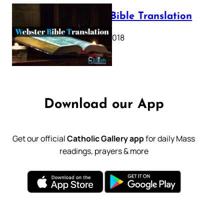
Webster Bible Translation
October 11, 2018
Download our App
Get our official
Catholic Gallery app
for daily Mass
readings, prayers & more