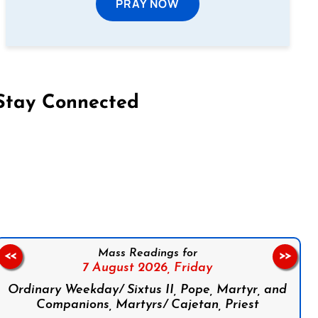
PRAY NOW
Stay Connected
on Facebook
Follow us on Instagram
Follow us on X
Subscribe to our YouTube Channel
Follow us on WhatsApp
Mass Readings for
<<
>>
7 August 2026,
Friday
Ordinary Weekday/ Sixtus II, Pope, Martyr, and
Companions, Martyrs/ Cajetan, Priest