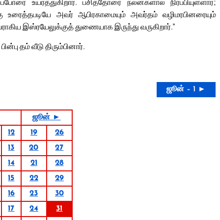
்போரை உயர்த்துகிறார். பசித்தோரை நலன்களால் நிரப்பியுள்ளார்;
கு உரைத்தபடியே அவர் ஆபிரகாமையும் அவர்தம் வழிமரபினரையும்
ராகிய இஸ்ரயேலுக்குத் துணையாக இருந்து வருகிறார்.”
்பு தம் வீடு திரும்பினார்.
ஜூன் – 1 ►
ஜூன் ►
12
19
26
13
20
27
14
21
28
15
22
29
16
23
30
17
24
31