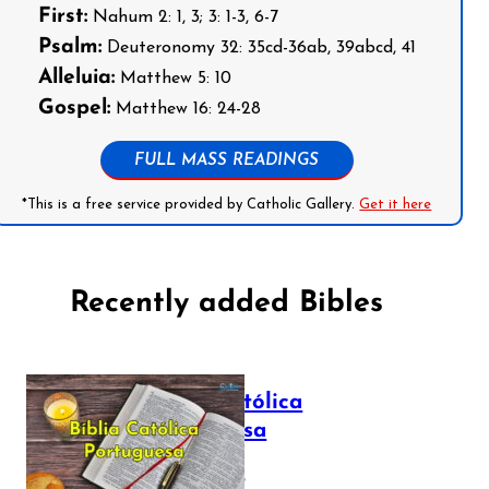
First:
Nahum 2: 1, 3; 3: 1-3, 6-7
Psalm:
Deuteronomy 32: 35cd-36ab, 39abcd, 41
Alleluia:
Matthew 5: 10
Gospel:
Matthew 16: 24-28
FULL MASS READINGS
*This is a free service provided by Catholic Gallery.
Get it here
Recently added Bibles
Bíblia Católica
Portuguesa
July 16, 2025