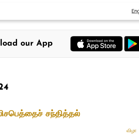
Eng
load our App
024
ிசபெத்தைச் சந்தித்தல்
விழா