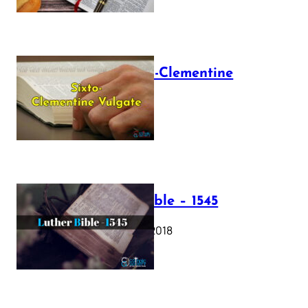
The Sixto-Clementine
Vulgate
July 12, 2025
Luther Bible – 1545
October 17, 2018