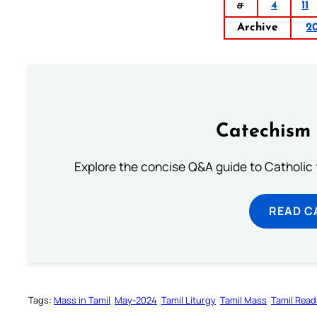
ச
4
11
Archive
2
Catechism 
Explore the concise Q&A guide to Catholic f
READ C
Tags:
Mass in Tamil
May-2024
Tamil Liturgy
Tamil Mass
Tamil Read