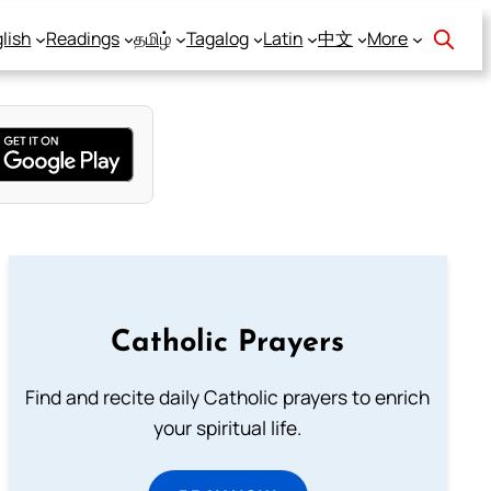
lish
Readings
தமிழ்
Tagalog
Latin
中文
More
Catholic Prayers
Find and recite daily Catholic prayers to enrich
your spiritual life.