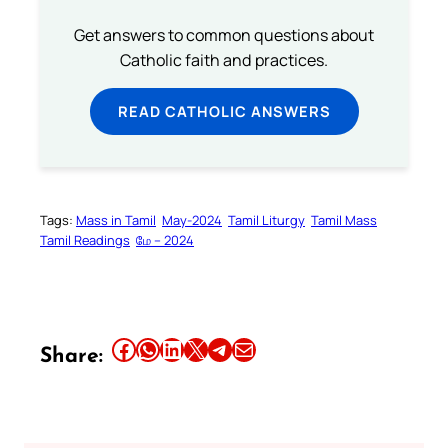
Get answers to common questions about
Catholic faith and practices.
READ CATHOLIC ANSWERS
Tags:
Mass in Tamil
May-2024
Tamil Liturgy
Tamil Mass
Tamil Readings
மே – 2024
Share this article on Facebook
Share this article on WhatsApp
Share this article on LinkedIn
Share this article on X
Share this article on Telegram
Email this Article
Share: