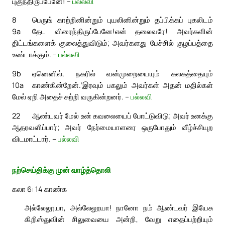
புகுந்திருப்பேனே! –
பல்லவி
8
பெருங் காற்றினின்றும் புயலினின்றும் தப்பிக்கப் புகலிடம்
9a
தேட விரைந்திருப்பேனே!
என் தலைவரே! அவர்களின்
திட்டங்களைக் குலைத்துவிடும்; அவர்களது பேச்சில் குழப்பத்தை
உண்டாக்கும். –
பல்லவி
9b
ஏனெனில், நகரில் வன்முறையையும் கலகத்தையும்
10a
காண்கின்றேன்.’
இரவும் பகலும் அவர்கள் அதன் மதில்கள்
மேல் ஏறி அதைச் சுற்றி வருகின்றனர். –
பல்லவி
22
ஆண்டவர் மேல் உன் கவலையைப் போட்டுவிடு; அவர் உனக்கு
ஆதரவளிப்பார்; அவர் நேர்மையாளரை ஒருபோதும் வீழ்ச்சியுற
விடமாட்டார். –
பல்லவி
நற்செய்திக்கு முன் வாழ்த்தொலி
கலா 6: 14 காண்க
அல்லேலூயா, அல்லேலூயா! நானோ நம் ஆண்டவர் இயேசு
கிறிஸ்துவின் சிலுவையை அன்றி, வேறு எதைப்பற்றியும்