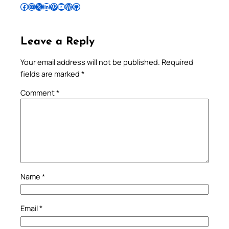
Follow Pradeep on Facebook
Follow Pradeep on Instagram
Follow Pradeep on X
Follow Pradeep on LinkedIn
Follow Pradeep on Pinterest
Subscribe to Pradeep’s Youtube Channel
Follow Pradeep on WordPress
Follow Pradeep on GitHub
Leave a Reply
Your email address will not be published.
Required
fields are marked
*
Comment
*
Name
*
Email
*