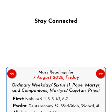
Stay Connected
Follow us on Facebook
Follow us on Instagram
Follow us on X
Subscribe to our YouTube Channel
Follow us on WhatsApp
Mass Readings for
<<
>>
7 August 2026,
Friday
Ordinary Weekday/ Sixtus II, Pope, Martyr,
and Companions, Martyrs/ Cajetan, Priest
First:
Nahum 2: 1, 3; 3: 1-3, 6-7
Psalm:
Deuteronomy 32: 35cd-36ab, 39abcd, 41