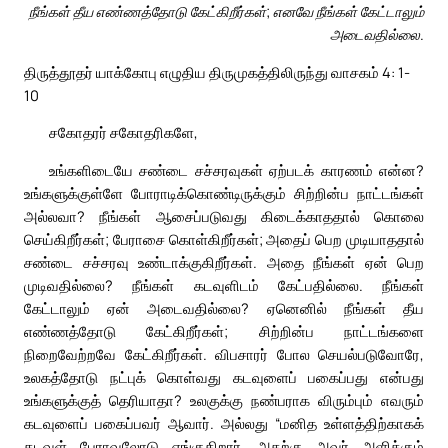
நீங்கள் தீய எண்ணத்தோடு கேட்கிறீர்கள்; எனவே நீங்கள் கேட்டாலும்
அடைவதில்லை.
திருத்தூதர் யாக்கோபு எழுதிய திருமுகத்திலிருந்து வாசகம் 4: 1-
10
சகோதரர் சகோதரிகளே,
உங்களிடையே சண்டை சச்சரவுகள் ஏற்படக் காரணம் என்ன?
உங்களுக்குள்ளே போராடிக்கொண்டிருக்கும் சிற்றின்ப நாட்டங்கள்
அல்லவா? நீங்கள் ஆசைப்படுவது கிடைக்காததால் கொலை
செய்கிறீர்கள்; பேராசை கொள்கிறீர்கள்; அதைப் பெற முடியாததால்
சண்டை சச்சரவு உண்டாக்குகிறீர்கள். அதை நீங்கள் ஏன் பெற
முடிவதில்லை? நீங்கள் கடவுளிடம் கேட்பதில்லை. நீங்கள்
கேட்டாலும் ஏன் அடைவதில்லை? ஏனெனில் நீங்கள் தீய
எண்ணத்தோடு கேட்கிறீர்கள்; சிற்றின்ப நாட்டங்களை
நிறைவேற்றவே கேட்கிறீர்கள். விபசாரர் போல செயல்படுவோரே,
உலகத்தோடு நட்புக் கொள்வது கடவுளைப் பகைப்பது என்பது
உங்களுக்குத் தெரியாதா? உலகுக்கு நண்பராக விரும்பும் எவரும்
கடவுளைப் பகைப்பவர் ஆவார். அல்லது “மனித உள்ளத்திற்காகக்
கடவுள் பேராவலோடு ஏங்குகிறார். அதற்கு அவர் அளிக்கும்