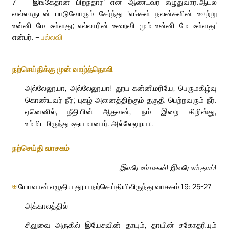
7
இங்கேதான் பிறந்தார்’ என ஆண்டவர் எழுதுவார்.
ஆடல்
வல்லாருடன் பாடுவோரும் சேர்ந்து ‘எங்கள் நலன்களின் ஊற்று
உன்னிடமே உள்ளது; எல்லாரின் உறைவிடமும் உன்னிடமே உள்ளது’
என்பர். –
பல்லவி
நற்செய்திக்கு முன் வாழ்த்தொலி
அல்லேலூயா, அல்லேலூயா! தூய கன்னிமரியே, பெருமகிழ்வு
கொண்டவர் நீர்; புகழ் அனைத்திற்கும் தகுதி பெற்றவரும் நீர்.
ஏனெனில், நீதியின் ஆதவன், நம் இறை கிறிஸ்து,
உம்மிடமிருந்து உதயமானார். அல்லேலூயா.
நற்செய்தி வாசகம்
இவரே உம் மகன்! இவரே உம் தாய்!
✠
யோவான் எழுதிய தூய நற்செய்தியிலிருந்து வாசகம் 19: 25-27
அக்காலத்தில்
சிலுவை அருகில் இயேசுவின் தாயும், தாயின் சகோதரியும்