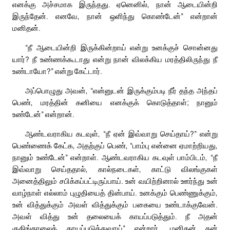
எனக்கு அச்சமாக இருந்தது. ஏனெனில், நான் ஆடையின்றி
இருந்தேன். எனவே, நான் ஒளிந்து கொண்டேன்” என்றான்
மனிதன்.
“நீ ஆடையின்றி இருக்கின்றாய் என்று உனக்குச் சொன்னது
யார்? நீ உண்ணக்கூடாது என்று நான் விலக்கிய மரத்திலிருந்து நீ
உண்டாயோ?” என்று கேட்டார்.
அப்பொழுது அவன், “என்னுடன் இருக்கும்படி நீர் தந்த அந்தப்
பெண், மரத்தின் கனியை எனக்குக் கொடுத்தாள்; நானும்
உண்டேன்” என்றான்.
ஆண்டவராகிய கடவுள், “நீ ஏன் இவ்வாறு செய்தாய்?” என்று
பெண்ணைக் கேட்க, அதற்குப் பெண், “பாம்பு என்னை ஏமாற்றியது,
நானும் உண்டேன்” என்றாள். ஆண்டவராகிய கடவுள் பாம்பிடம், “நீ
இவ்வாறு செய்ததால், கால்நடைகள், காட்டு விலங்குகள்
அனைத்திலும் சபிக்கப்பட்டிருப்பாய். உன் வயிற்றினால் ஊர்ந்து உன்
வாழ்நாள் எல்லாம் புழுதியைத் தின்பாய். உனக்கும் பெண்ணுக்கும்,
உன் வித்துக்கும் அவள் வித்துக்கும் பகையை உண்டாக்குவேன்.
அவள் வித்து உன் தலையைக் காயப்படுத்தும். நீ அதன்
குதிங்காலைக் காயப்படுத்துவாய்” என்றார். மனிதன் தன்