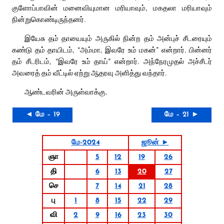
குளோப்பாவின் மனைவியுமான மரியாவும், மகதலா மரியாவும்
நின்றுகொண்டிருந்தனர்.
இயேசு தம் தாயையும் அருகில் நின்ற தம் அன்புச் சீடரையும்
கண்டு தம் தாயிடம், “அம்மா, இவரே உம் மகன்” என்றார். பின்னர்
தம் சீடரிடம், “இவரே உம் தாய்” என்றார். அந்நேரமுதல் அச்சீடர்
அவரைத் தம் வீட்டில் ஏற்று ஆதரவு அளித்து வந்தார்.
ஆண்டவரின் அருள்வாக்கு.
◄ மே – 19
மே – 21 ►
மே-2024
ஜூன் ►
ஞா
5
12
19
26
தி
6
13
20
27
செ
7
14
21
28
பு
1
8
15
22
29
வி
2
9
16
23
30