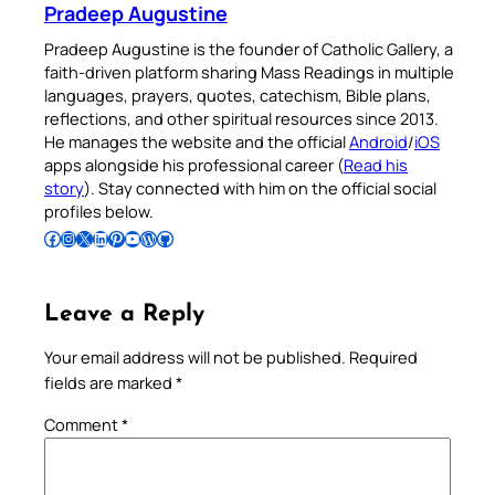
Pradeep Augustine
Pradeep Augustine is the founder of Catholic Gallery, a
faith-driven platform sharing Mass Readings in multiple
languages, prayers, quotes, catechism, Bible plans,
reflections, and other spiritual resources since 2013.
He manages the website and the official
Android
/
iOS
apps alongside his professional career (
Read his
story
). Stay connected with him on the official social
profiles below.
Follow Pradeep on Facebook
Follow Pradeep on Instagram
Follow Pradeep on X
Follow Pradeep on LinkedIn
Follow Pradeep on Pinterest
Subscribe to Pradeep’s Youtube Channel
Follow Pradeep on WordPress
Follow Pradeep on GitHub
Leave a Reply
Your email address will not be published.
Required
fields are marked
*
Comment
*