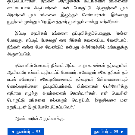
ஒப்புவிப்பார்கள். தங்கள் தொழுகைக் கூடங்களில் உங்களைச்
சாட்டையால் அடிப்பார்கள். என் பொருட்டு ஆளுநர்களிடமும்
அரசர்களிடமும் உங்களை இழுத்துச் செல்வார்கள். இவ்வாறு
யூதர்கள் முன்னும் பிற இனத்தவர் முன்னும் சான்று பகர்வீர்கள்.
இப்படி அவர்கள் உங்களை ஒப்புவிக்கும்பொழுது, ‘என்ன
பேசுவது, எப்படிப் பேசுவது’ என நீங்கள் கவலைப்பட வேண்டாம்.
நீங்கள் என்ன பேச வேண்டும் என்பது அந்நேரத்தில் உங்களுக்கு
அருளப்படும்.
ஏனெனில் பேசுபவர் நீங்கள் அல்ல. மாறாக, உங்கள் தந்தையின்
ஆவியாரே உங்கள் வழியாய்ப் பேசுவார். சகோதரர் சகோதரிகள் தம்
உடன் சகோதரர் சகோதரிகளையும் தந்தையர் பிள்ளைகளையும்
கொல்வதற்கென ஒப்புவிப்பார்கள். பிள்ளைகள் பெற்றோர்க்கு
எதிராக எழுந்து அவர்களைக் கொல்வார்கள். என் பெயரின்
பொருட்டு உங்களை எல்லாரும் வெறுப்பர். இறுதிவரை மன
உறுதியுடன் இருப்போரே மீட்கப்படுவர்.”
ஆண்டவரின் அருள்வாக்கு.
◄ நவம்பர் – 23
நவம்பர் – 25 ►