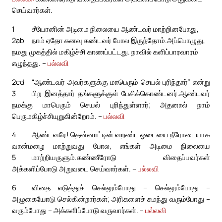
செய்வார்கள்.
1
சீயோனின் அடிமை நிலையை ஆண்டவர் மாற்றினபோது,
2ab
நாம் ஏதோ கனவு கண்டவர் போல இருந்தோம்.
அப்பொழுது,
நமது முகத்தில் மகிழ்ச்சி காணப்பட்டது. நாவில் களிப்பாரவாரம்
எழுந்தது. –
பல்லவி
2cd
“ஆண்டவர் அவர்களுக்கு மாபெரும் செயல் புரிந்தார்” என்று
3
பிற இனத்தார் தங்களுக்குள் பேசிக்கொண்டனர்.
ஆண்டவர்
நமக்கு மாபெரும் செயல் புரிந்துள்ளார்; அதனால் நாம்
பெருமகிழ்ச்சியுறுகின்றோம். –
பல்லவி
4
ஆண்டவரே! தென்னாட்டின் வறண்ட ஓடையை நீரோடையாக
வான்மழை மாற்றுவது போல, எங்கள் அடிமை நிலையை
5
மாற்றியருளும்.
கண்ணீரோடு விதைப்பவர்கள்
அக்களிப்போடு அறுவடை செய்வார்கள். –
பல்லவி
6
விதை எடுத்துச் செல்லும்போது – செல்லும்போது –
அழுகையோடு செல்கின்றார்கள்; அரிகளைச் சுமந்து வரும்போது –
வரும்போது – அக்களிப்போடு வருவார்கள். –
பல்லவி