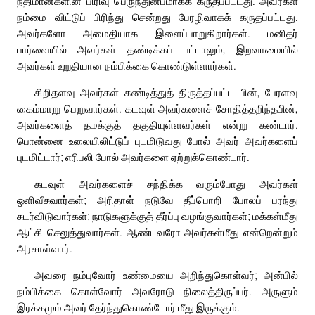
நீதிமான்களின் பிரிவு பெருந்துன்பமாகக் கருதப்பட்டது. அவர்கள்
நம்மை விட்டுப் பிரிந்து சென்றது பேரழிவாகக் கருதப்பட்டது.
அவர்களோ அமைதியாக இளைப்பாறுகிறார்கள். மனிதர்
பார்வையில் அவர்கள் தண்டிக்கப் பட்டாலும், இறவாமையில்
அவர்கள் உறுதியான நம்பிக்கை கொண்டுள்ளார்கள்.
சிறிதளவு அவர்கள் கண்டித்துத் திருத்தப்பட்ட பின், பேரளவு
கைம்மாறு பெறுவார்கள். கடவுள் அவர்களைச் சோதித்தறிந்தபின்,
அவர்களைத் தமக்குத் தகுதியுள்ளவர்கள் என்று கண்டார்.
பொன்னை உலையிலிட்டுப் புடமிடுவது போல் அவர் அவர்களைப்
புடமிட்டார்; எரிபலி போல் அவர்களை ஏற்றுக்கொண்டார்.
கடவுள் அவர்களைச் சந்திக்க வரும்போது அவர்கள்
ஒளிவீசுவார்கள்; அரிதாள் நடுவே தீப்பொறி போலப் பரந்து
சுடர்விடுவார்கள்; நாடுகளுக்குத் தீர்ப்பு வழங்குவார்கள்; மக்கள்மீது
ஆட்சி செலுத்துவார்கள். ஆண்டவரோ அவர்கள்மீது என்றென்றும்
அரசாள்வார்.
அவரை நம்புவோர் உண்மையை அறிந்துகொள்வர்; அன்பில்
நம்பிக்கை கொள்வோர் அவரோடு நிலைத்திருப்பர். அருளும்
இரக்கமும் அவர் தேர்ந்துகொண்டோர் மீது இருக்கும்.