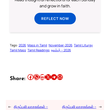
and grow in faith.
REFLECT NOW
Tags:
2026
Mass in Tamil
November-2026
Tamil Liturgy
Tamil Mass
Tamil Readings
நவம்பர் – 2026
Share this article on Facebook
Share this article on WhatsApp
Share this article on LinkedIn
Share this article on X
Share this article on Telegram
Email this Article
Share:
←
திருப்பலி வாசகங்கள் –
திருப்பலி வாசகங்கள் –
→