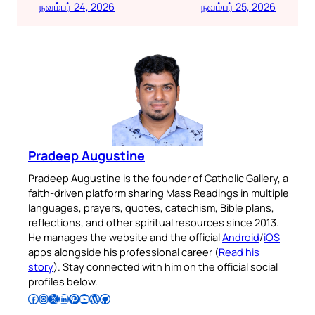
நவம்பர் 24, 2026
நவம்பர் 25, 2026
Pradeep Augustine
Pradeep Augustine is the founder of Catholic Gallery, a
faith-driven platform sharing Mass Readings in multiple
languages, prayers, quotes, catechism, Bible plans,
reflections, and other spiritual resources since 2013.
He manages the website and the official
Android
/
iOS
apps alongside his professional career (
Read his
story
). Stay connected with him on the official social
profiles below.
Follow Pradeep on Facebook
Follow Pradeep on Instagram
Follow Pradeep on X
Follow Pradeep on LinkedIn
Follow Pradeep on Pinterest
Subscribe to Pradeep’s Youtube Channel
Follow Pradeep on WordPress
Follow Pradeep on GitHub