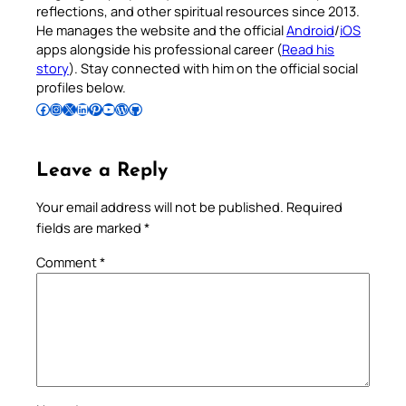
reflections, and other spiritual resources since 2013.
He manages the website and the official
Android
/
iOS
apps alongside his professional career (
Read his
story
). Stay connected with him on the official social
profiles below.
Follow Pradeep on Facebook
Follow Pradeep on Instagram
Follow Pradeep on X
Follow Pradeep on LinkedIn
Follow Pradeep on Pinterest
Subscribe to Pradeep’s Youtube Channel
Follow Pradeep on WordPress
Follow Pradeep on GitHub
Leave a Reply
Your email address will not be published.
Required
fields are marked
*
Comment
*