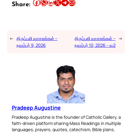
Share this article on Facebook
Share this article on WhatsApp
Share this article on LinkedIn
Share this article on X
Share this article on Telegram
Email this Article
Share:
←
திருப்பலி வாசகங்கள் –
திருப்பலி வாசகங்கள் –
→
நவம்பர் 9, 2026
நவம்பர் 10, 2026 – வ2
Pradeep Augustine
Pradeep Augustine is the founder of Catholic Gallery, a
faith-driven platform sharing Mass Readings in multiple
languages, prayers, quotes, catechism, Bible plans,