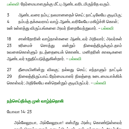
பல்லவி:
நேர்மையாளருக்கு மீட்பு ஆண்டவரிடமிருந்தே வரும்.
3
ஆண்டவரை நம்பு; நலமானதைச் செய்; நாட்டிலேயே குடியிரு;
4
நம்பத் தக்கவராய் வாழ்.
ஆண்டவரிலேயே மகிழ்ச்சி கொள்;
உன் உள்ளத்து விருப்பங்களை அவர் நிறைவேற்றுவார். –
பல்லவி
18
சான்றோரின் வாழ்நாள்களை ஆண்டவர் அறிவார்; அவர்கள்
23
உரிமைச் சொத்து என்றும் நிலைத்திருக்கும்.
தாம்
உவகைகொள்ளும் நடத்தையைக் கொண்ட மனிதரின் காலடிகளை
ஆண்டவர் உறுதிப்படுத்துகின்றார். –
பல்லவி
27
தீமையினின்று விலகு; நல்லது செய்; எந்நாளும் நாட்டில்
29
நிலைத்திருப்பாய்.
நேர்மையாளர் நிலத்தை உடைமையாக்கிக்
கொள்வர்; அதிலேயே என்றென்றும் குடியிருப்பர். –
பல்லவி
நற்செய்திக்கு முன் வாழ்த்தொலி
யோவா 14: 23
அல்லேலூயா, அல்லேலூயா! என்மீது அன்பு கொண்டுள்ளவர்
நான் சொல்வதைக் கடைப்பிடிப்பார். என் தந்தையும் அவர்மீது