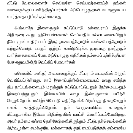
வீட்டு வேலைகளைச் செவ்வனே செய்பவர்களாய்த் தங்கள்
கணவருக்குப் பணிந்திருப்பார்கள். அப்பொழுதுதான் கடவுளுடைய
வார்த்தை பழிப்புக்குள்ளாகாது.
அவ்வாறே இளைஞரும் கட்டுப்பாடு உள்ளவராய் இருக்க
அறிவுரை கூறு. நற்செயல்களைச் செய்வதில் எல்லா வகையிலும்
நீயே முன்மாதிரியாய் இரு; நாணயத்தோடும் கண்ணியத்தோடும்
கற்றுக்கொடு. யாரும் குற்றம் கண்டுபிடிக்க முடியாத நலந்தரும்
வார்த்தைகளைப் பேசு. அப்பொழுது எதிரிகள் நம்மைப் பற்றித் தீயன
பேச எதுவுமின்றி வெட்கிப் போவார்கள்.
ஏனெனில் மனிதர் அனைவருக்கும் மீட்பராம் கடவுளின் அருள்
வெளிப்பட்டுள்ளது. நாம் இறைப்பற்றின்மையையும் உலகு சார்ந்த
தீய நாட்டங்களையும் மறுத்துக் கட்டுப்பாட்டுடனும் நேர்மையுடனும்
இறைப்பற்றுடனும் இம்மையில் வாழ இவ்வருளால் பயிற்சி
பெறுகிறோம். மகிழ்ச்சியோடு எதிர்நோக்கியிருப்பது நிறைவேறும்
எனக் காத்திருக்கிறோம். நம் பெருமைமிக்க கடவுளும்
மீட்பருமாகிய இயேசு கிறிஸ்துவின் மாட்சி வெளிப்படப்போகிறது.
அவர் நம்மை எல்லா நெறிகேடுகளிலிருந்தும் மீட்டு, நற்செயல்களில்
ஆர்வமுள்ள தமக்குரிய மக்களாகத் தூய்மைப்படுத்தத் தம்மையே