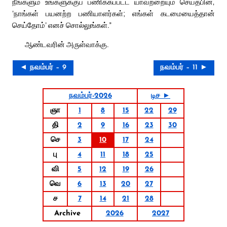
நீங்களும் உங்களுக்குப் பணிக்கப்பட்ட யாவற்றையும் செய்தபின்,
‘நாங்கள் பயனற்ற பணியாளர்கள்; எங்கள் கடமையைத்தான்
செய்தோம்’ எனச் சொல்லுங்கள்.”
ஆண்டவரின் அருள்வாக்கு.
◄ நவம்பர் – 9
நவம்பர் – 11 ►
நவம்பர்-2026
டிச ►
ஞா
1
8
15
22
29
தி
2
9
16
23
30
செ
3
10
17
24
பு
4
11
18
25
வி
5
12
19
26
வெ
6
13
20
27
ச
7
14
21
28
Archive
2026
2027