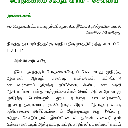
பொதுக்காலம் 32ஆம் வாரம் – செவ்வாய்
முதல் வாசகம்
நம் பெருமைமிக்க கடவுளும் மீட்பருமாகிய இயேசு கிறிஸ்துவின் மாட்சி
வெளிப்படப்போகிறது.
திருத்தூதர் பவுல் தீத்துக்கு எழுதிய திருமுகத்திலிருந்து வாசகம் 2:
1-8, 11-14
அன்பிற்குரியவரே,
நீயோ நலந்தரும் போதனைக்கேற்பப் பேசு. வயது முதிர்ந்த
ஆண்கள் அறிவுத் தெளிவு, கண்ணியம், கட்டுப்பாடு
உடையவர்களாய் இருந்து நம்பிக்கை, அன்பு, மன உறுதி
ஆகியவற்றை நன்கு காத்துக்கொள்ளச் சொல். அவ்வாறே வயது
முதிர்ந்த பெண்களும் தூய நடத்தை உடையவர்களாய்,
புறங்கூறாதவர்களாய், குடிவெறிக்கு அடிமை ஆகாதவர்களாய்,
நற்போதனை அளிப்பவர்களாய் இருக்குமாறு கூறு. இவ்வாறு
கற்றுக் கொடுப்பதால் இளம்பெண்கள் தங்கள் கணவரிடமும்
பிள்ளைகளிடமும் அன்பு காட்டி, கட்டுப்பாடும் கற்பும் உள்ளவர்களாய்