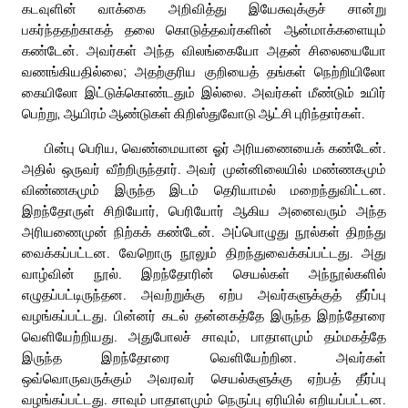
கடவுளின் வாக்கை அறிவித்து இயேசுவுக்குச் சான்று
பகர்ந்ததற்காகத் தலை கொடுத்தவர்களின் ஆன்மாக்களையும்
கண்டேன். அவர்கள் அந்த விலங்கையோ அதன் சிலையையோ
வணங்கியதில்லை; அதற்குரிய குறியைத் தங்கள் நெற்றியிலோ
கையிலோ இட்டுக்கொண்டதும் இல்லை. அவர்கள் மீண்டும் உயிர்
பெற்று, ஆயிரம் ஆண்டுகள் கிறிஸ்துவோடு ஆட்சி புரிந்தார்கள்.
பின்பு பெரிய, வெண்மையான ஓர் அரியணையைக் கண்டேன்.
அதில் ஒருவர் வீற்றிருந்தார். அவர் முன்னிலையில் மண்ணகமும்
விண்ணகமும் இருந்த இடம் தெரியாமல் மறைந்துவிட்டன.
இறந்தோருள் சிறியோர், பெரியோர் ஆகிய அனைவரும் அந்த
அரியணைமுன் நிற்கக் கண்டேன். அப்பொழுது நூல்கள் திறந்து
வைக்கப்பட்டன. வேறொரு நூலும் திறந்துவைக்கப்பட்டது. அது
வாழ்வின் நூல். இறந்தோரின் செயல்கள் அந்நூல்களில்
எழுதப்பட்டிருந்தன. அவற்றுக்கு ஏற்ப அவர்களுக்குத் தீர்ப்பு
வழங்கப்பட்டது. பின்னர் கடல் தன்னகத்தே இருந்த இறந்தோரை
வெளியேற்றியது. அதுபோலச் சாவும், பாதாளமும் தம்மகத்தே
இருந்த இறந்தோரை வெளியேற்றின. அவர்கள்
ஒவ்வொருவருக்கும் அவரவர் செயல்களுக்கு ஏற்பத் தீர்ப்பு
வழங்கப்பட்டது. சாவும் பாதாளமும் நெருப்பு ஏரியில் எறியப்பட்டன.