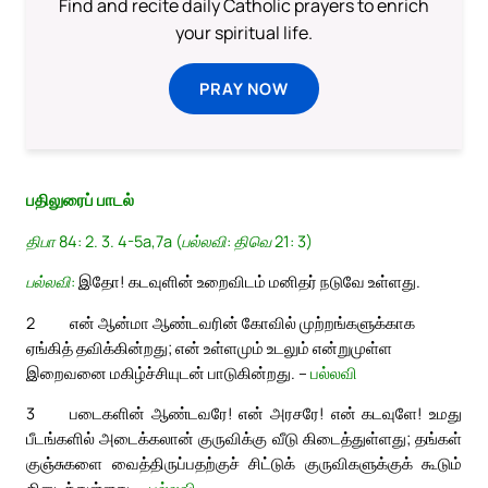
Find and recite daily Catholic prayers to enrich
your spiritual life.
PRAY NOW
பதிலுரைப் பாடல்
திபா 84: 2. 3. 4-5a,7a (பல்லவி: திவெ 21: 3)
பல்லவி:
இதோ! கடவுளின் உறைவிடம் மனிதர் நடுவே உள்ளது.
2
என் ஆன்மா ஆண்டவரின் கோவில் முற்றங்களுக்காக
ஏங்கித் தவிக்கின்றது; என் உள்ளமும் உடலும் என்றுமுள்ள
இறைவனை மகிழ்ச்சியுடன் பாடுகின்றது. –
பல்லவி
3
படைகளின் ஆண்டவரே! என் அரசரே! என் கடவுளே! உமது
பீடங்களில் அடைக்கலான் குருவிக்கு வீடு கிடைத்துள்ளது; தங்கள்
குஞ்சுகளை வைத்திருப்பதற்குச் சிட்டுக் குருவிகளுக்குக் கூடும்