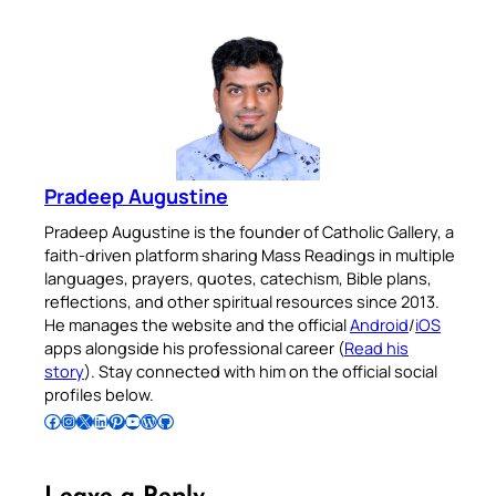
Pradeep Augustine
Pradeep Augustine is the founder of Catholic Gallery, a
faith-driven platform sharing Mass Readings in multiple
languages, prayers, quotes, catechism, Bible plans,
reflections, and other spiritual resources since 2013.
He manages the website and the official
Android
/
iOS
apps alongside his professional career (
Read his
story
). Stay connected with him on the official social
profiles below.
Follow Pradeep on Facebook
Follow Pradeep on Instagram
Follow Pradeep on X
Follow Pradeep on LinkedIn
Follow Pradeep on Pinterest
Subscribe to Pradeep’s Youtube Channel
Follow Pradeep on WordPress
Follow Pradeep on GitHub