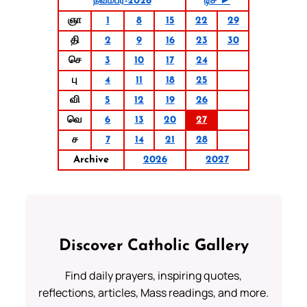
நவம்பர்-2026
டிச ►
ஞா
1
8
15
22
29
தி
2
9
16
23
30
செ
3
10
17
24
பு
4
11
18
25
வி
5
12
19
26
வெ
6
13
20
27
ச
7
14
21
28
Archive
2026
2027
Discover Catholic Gallery
Find daily prayers, inspiring quotes,
reflections, articles, Mass readings, and more.