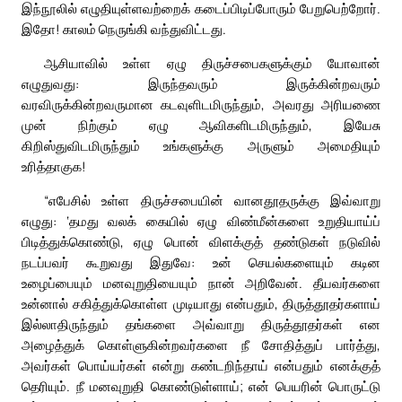
இந்நூலில் எழுதியுள்ளவற்றைக் கடைப்பிடிப்போரும் பேறுபெற்றோர்.
இதோ! காலம் நெருங்கி வந்துவிட்டது.
ஆசியாவில் உள்ள ஏழு திருச்சபைகளுக்கும் யோவான்
எழுதுவது: இருந்தவரும் இருக்கின்றவரும்
வரவிருக்கின்றவருமான கடவுளிடமிருந்தும், அவரது அரியணை
முன் நிற்கும் ஏழு ஆவிகளிடமிருந்தும், இயேசு
கிறிஸ்துவிடமிருந்தும் உங்களுக்கு அருளும் அமைதியும்
உரித்தாகுக!
“எபேசில் உள்ள திருச்சபையின் வானதூதருக்கு இவ்வாறு
எழுது: ‘தமது வலக் கையில் ஏழு விண்மீன்களை உறுதியாய்ப்
பிடித்துக்கொண்டு, ஏழு பொன் விளக்குத் தண்டுகள் நடுவில்
நடப்பவர் கூறுவது இதுவே: உன் செயல்களையும் கடின
உழைப்பையும் மனவுறுதியையும் நான் அறிவேன். தீயவர்களை
உன்னால் சகித்துக்கொள்ள முடியாது என்பதும், திருத்தூதர்களாய்
இல்லாதிருந்தும் தங்களை அவ்வாறு திருத்தூதர்கள் என
அழைத்துக் கொள்ளுகின்றவர்களை நீ சோதித்துப் பார்த்து,
அவர்கள் பொய்யர்கள் என்று கண்டறிந்தாய் என்பதும் எனக்குத்
தெரியும். நீ மனவுறுதி கொண்டுள்ளாய்; என் பெயரின் பொருட்டு