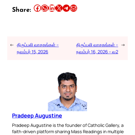
Share this article on Facebook
Share this article on WhatsApp
Share this article on LinkedIn
Share this article on X
Share this article on Telegram
Email this Article
Share:
←
திருப்பலி வாசகங்கள் –
திருப்பலி வாசகங்கள் –
→
நவம்பர் 15, 2026
நவம்பர் 16, 2026 – வ2
Pradeep Augustine
Pradeep Augustine is the founder of Catholic Gallery, a
faith-driven platform sharing Mass Readings in multiple