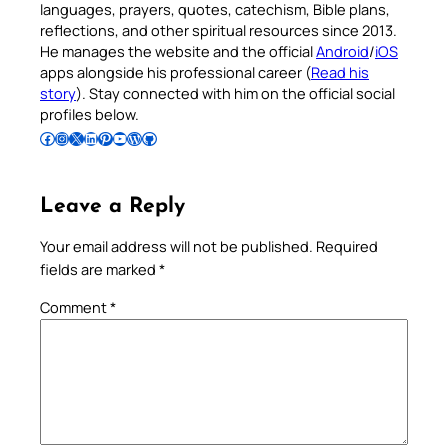
languages, prayers, quotes, catechism, Bible plans,
reflections, and other spiritual resources since 2013.
He manages the website and the official
Android
/
iOS
apps alongside his professional career (
Read his
story
). Stay connected with him on the official social
profiles below.
Follow Pradeep on Facebook
Follow Pradeep on Instagram
Follow Pradeep on X
Follow Pradeep on LinkedIn
Follow Pradeep on Pinterest
Subscribe to Pradeep’s Youtube Channel
Follow Pradeep on WordPress
Follow Pradeep on GitHub
Leave a Reply
Your email address will not be published.
Required
fields are marked
*
Comment
*