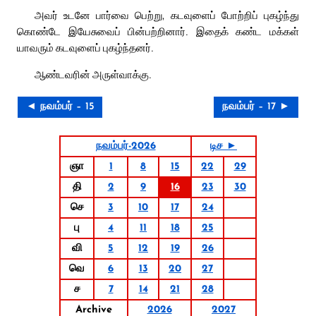
அவர் உடனே பார்வை பெற்று, கடவுளைப் போற்றிப் புகழ்ந்து
கொண்டே இயேசுவைப் பின்பற்றினார். இதைக் கண்ட மக்கள்
யாவரும் கடவுளைப் புகழ்ந்தனர்.
ஆண்டவரின் அருள்வாக்கு.
◄ நவம்பர் – 15
நவம்பர் – 17 ►
நவம்பர்-2026
டிச ►
ஞா
1
8
15
22
29
தி
2
9
16
23
30
செ
3
10
17
24
பு
4
11
18
25
வி
5
12
19
26
வெ
6
13
20
27
ச
7
14
21
28
Archive
2026
2027