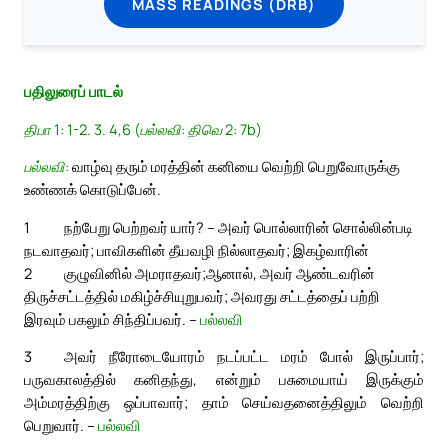
MASS READINGS (DRB)
பதிலுரைப் பாடல்
திபா 1: 1-2. 3. 4,6 (பல்லவி: திவெ 2: 7b)
பல்லவி:
வாழ்வு தரும் மரத்தின் கனியை வெற்றி பெறுவோருக்கு
உண்ணக் கொடுப்பேன்.
1
நற்பேறு பெற்றவர் யார்? – அவர் பொல்லாரின் சொல்லின்படி
நடவாதவர்; பாவிகளின் தீயவழி நில்லாதவர்; இகழ்வாரின்
2
குழுவினில் அமராதவர்;
ஆனால், அவர் ஆண்டவரின்
திருச்சட்டத்தில் மகிழ்ச்சியுறுபவர்; அவரது சட்டத்தைப் பற்றி
இரவும் பகலும் சிந்திப்பவர். –
பல்லவி
3
அவர் நீரோடையோரம் நடப்பட்ட மரம் போல் இருப்பார்;
பருவகாலத்தில் கனிதந்து, என்றும் பசுமையாய் இருக்கும்
அம்மரத்திற்கு ஒப்பாவார்; தாம் செய்வதனைத்திலும் வெற்றி
பெறுவார். –
பல்லவி