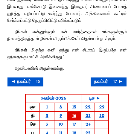
இயலாது. என்னோடு இணைந்து இராதவர் கிளையைப் போலத்
தறித்து எறியப்பட்டு உலர்ந்து போவார். அக்கிளைகள் கூட்டிச்
சேர்க்கப்பட்டு நெருப்பிலிட்டு எரிக்கப்படும்.
நீங்கள் என்னுள்ளும் என் வார்த்தைகள் உங்களுள்ளும்
நிலைத்திருந்தால் நீங்கள் விரும்பிக் கேட்பதெல்லாம் நடக்கும்.
நீங்கள் மிகுந்த கனி தந்து என் சீடராய் இருப்பதே என்
தந்தைக்கு மாட்சி அளிக்கிறது.”
ஆண்டவரின் அருள்வாக்கு.
◄ நவம்பர் – 15
நவம்பர் – 17 ►
நவம்பர்-2026
டிச ►
ஞா
1
8
15
22
29
தி
2
9
16
23
30
செ
3
10
17
24
பு
4
11
18
25