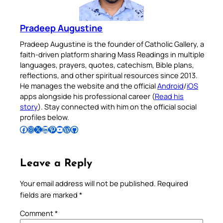
Pradeep Augustine
Pradeep Augustine is the founder of Catholic Gallery, a
faith-driven platform sharing Mass Readings in multiple
languages, prayers, quotes, catechism, Bible plans,
reflections, and other spiritual resources since 2013.
He manages the website and the official
Android
/
iOS
apps alongside his professional career (
Read his
story
). Stay connected with him on the official social
profiles below.
Follow Pradeep on Facebook
Follow Pradeep on Instagram
Follow Pradeep on X
Follow Pradeep on LinkedIn
Follow Pradeep on Pinterest
Subscribe to Pradeep’s Youtube Channel
Follow Pradeep on WordPress
Follow Pradeep on GitHub
Leave a Reply
Your email address will not be published.
Required
fields are marked
*
Comment
*