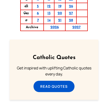
வி
5
12
19
26
வெ
6
13
20
27
ச
7
14
21
28
Archive
2026
2027
Catholic Quotes
Get inspired with uplifting Catholic quotes
every day.
READ QUOTES