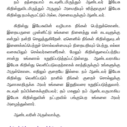
நம் தந்தையாம் கடவுளிடமிருந்தும் ஆண்டவர் இயேசு
கிறிஸ்துவிடமிருந்தும் அருளும் அமைதியும் உரித்தாகுக! இயேசு
கிறிஸ்து நமக்குமட்டும் அல்ல, அனைவருக்கும் ஆண்டவர்.
கிறிஸ்து இயேசுவின் வழியாக நீங்கள் பெற்றுக்கொண்ட
இறையருளை முன்னிட்டு உங்களை நினைத்து என் கடவுளுக்கு
என்றும் நன்றி செலுத்துகிறேன். ஏனெனில் நீங்கள் கிறிஸ்துவுடன்
இணைக்கப்பெற்றுச் சொல்வன்மையும் நிறையறிவும் பெற்று, எல்லா
வகையிலும் செல்வர்களானீர்கள். மேலும் கிறிஸ்துவைப்பற்றிய
சான்று உங்களால் உறுதிப்படுத்தப்பட்டுள்ளது. ஆண்டவராகிய
இயேசு கிறிஸ்து வெளிப்படுவதற்காகக் காத்திருக்கும் உங்களுக்கு
அருள்கொடை எதிலும் குறையே இல்லை. நம் ஆண்டவர் இயேசு
கிறிஸ்து வெளிப்படும் நாளில் நீங்கள் குறைச் சொல்லுக்கு
ஆளாகாதிருக்க அவர் உங்களை இறுதிவரை உறுதிப்படுத்துவார்.
கடவுள் நம்பிக்கைக்குரியவர்; தம் மகனும் நம் ஆண்டவருமாகிய
இயேசு கிறிஸ்துவின் நட்புறவில் பங்குபெற உங்களை அவர்
அழைத்துள்ளார்.
ஆண்டவரின் அருள்வாக்கு.