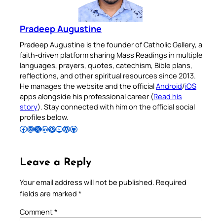
Pradeep Augustine
Pradeep Augustine is the founder of Catholic Gallery, a
faith-driven platform sharing Mass Readings in multiple
languages, prayers, quotes, catechism, Bible plans,
reflections, and other spiritual resources since 2013.
He manages the website and the official
Android
/
iOS
apps alongside his professional career (
Read his
story
). Stay connected with him on the official social
profiles below.
Follow Pradeep on Facebook
Follow Pradeep on Instagram
Follow Pradeep on X
Follow Pradeep on LinkedIn
Follow Pradeep on Pinterest
Subscribe to Pradeep’s Youtube Channel
Follow Pradeep on WordPress
Follow Pradeep on GitHub
Leave a Reply
Your email address will not be published.
Required
fields are marked
*
Comment
*