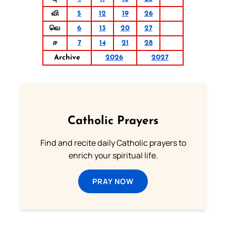
வி
5
12
19
26
வெ
6
13
20
27
ச
7
14
21
28
Archive
2026
2027
Catholic Prayers
Find and recite daily Catholic prayers to
enrich your spiritual life.
PRAY NOW