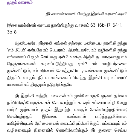
முதல் வாசகம்
நீர் வானங்களைப் பிளந்து இறங்கி வரமாட்டீரா?
இறைவாக்கினர் எசாயா நூலிலிருந்து வாசகம் 63: 16b-17; 64: 1,
3b-8
ஆண்டவரே, நீர்தான் எங்கள் தந்தை; பண்டைய நாளிலிருந்து
‘எம் மீட்பர்’ என்பதே உம் பெயராம். ஆண்டவரே, உம் வழிகளிலிருந்து
எங்களைப் பிறழச் செய்வது ஏன்? உமக்கு அஞ்சி நடவாதவாறு எம்
நெஞ்சங்களைக் கடினப்படுத்தியது ஏன்? உம் ஊழியர்களை
முன்னிட்டும், உம் உரிமைச் சொத்தாகிய குலங்களை முன்னிட்டும்
திரும்பி வாரும். நீர் வானங்களைப் பிளந்து இறங்கி வரமாட்டீரா?
மலைகள் உம் திருமுன் நடுநடுங்குமே!
நீர் இறங்கி வந்தீர்; மலைகள் உம் முன்னே உருகி ஓடின! தம்மை
நம்பியிருப்போருக்காகச் செயலாற்றும் கடவுள் உம்மையன்றி வேறு
யார்? முற்காலம் முதல் இதுபற்றி எவரும் கேள்வியுற்றதில்லை;
செவியுற்றதும் இல்லை. கண்ணால் பார்த்ததுமில்லை.
மகிழ்ச்சியுடன் நேர்மையைக் கடைப்பிடிப்போர்க்கும், உம்மையும் உம்
வழிகளையும் நினைவில் கொள்வோர்க்கும் நீர் துணை செய்ய