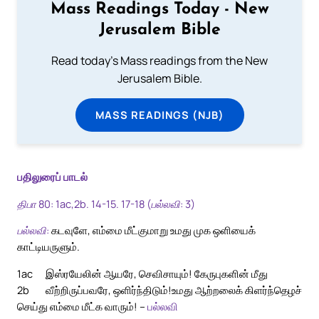
Mass Readings Today - New
Jerusalem Bible
Read today's Mass readings from the New
Jerusalem Bible.
MASS READINGS (NJB)
பதிலுரைப் பாடல்
திபா 80: 1ac,2b. 14-15. 17-18 (பல்லவி: 3)
பல்லவி:
கடவுளே, எம்மை மீட்குமாறு உமது முக ஒளியைக்
காட்டியருளும்.
1ac
இஸ்ரயேலின் ஆயரே, செவிசாயும்! கேருபுகளின் மீது
2b
வீற்றிருப்பவரே, ஒளிர்ந்திடும்!
உமது ஆற்றலைக் கிளர்ந்தெழச்
செய்து எம்மை மீட்க வாரும்! –
பல்லவி