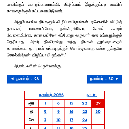
பணிக்குப் பொறுப்பாளராக்கி, விழிப்பாய் இருக்கும்படி வாயில்
காவலருக்குக் கட்டளையிடுவார்.
அதுபோலவே நீங்களும் விழிப்பாயிருங்கள். ஏனெனில் வீட்டுத்
தலைவர் மாலையிலோ, நள்ளிரவிலோ, சேவல் கூவும்
வேளையிலோ, காலையிலோ எப்போது வருவார் என உங்களுக்குத்
தெரியாது. அவர் திடீரென்று வந்து நீங்கள் தூங்குவதைக்
காணக்கூடாது. நான் உங்களுக்குச் சொல்லுவதை எல்லாருக்குமே
சொல்கிறேன்: விழிப்பாயிருங்கள்.”
ஆண்டவரின் அருள்வாக்கு.
◄ நவம்பர் – 28
நவம்பர் – 30 ►
நவம்பர்-2026
டிச ►
ஞா
1
8
15
22
29
தி
2
9
16
23
30
செ
3
10
17
24
பு
4
11
18
25