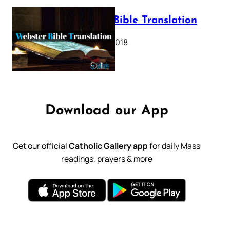
Webster Bible Translation
October 11, 2018
Download our App
Get our official
Catholic Gallery app
for daily Mass
readings, prayers & more