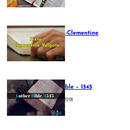
The Sixto-Clementine
Vulgate
July 12, 2025
Luther Bible – 1545
October 17, 2018