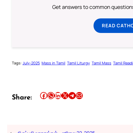
Get answers to common questions 
READ CATH
Tags:
July-2025
Mass in Tamil
Tamil Liturgy
Tamil Mass
Tamil Read
Share this article on Facebook
Share this article on WhatsApp
Share this article on LinkedIn
Share this article on X
Share this article on Telegram
Email this Article
Share: