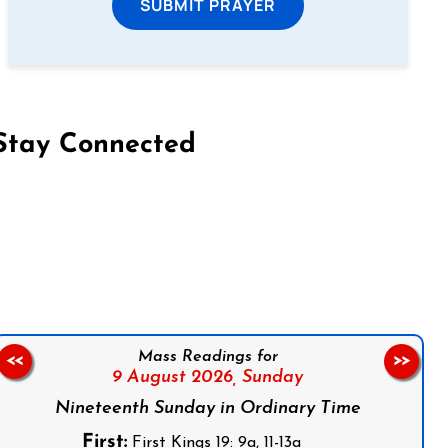
SUBMIT PRAYER
Stay Connected
on Facebook
Follow us on Instagram
Follow us on X
Subscribe to our YouTube Channel
Follow us on WhatsApp
Mass Readings for
<<
>>
9 August 2026,
Sunday
Nineteenth Sunday in Ordinary Time
First:
First Kings 19: 9a, 11-13a