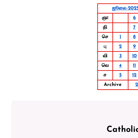
ஜூலை-202
ஞா
6
தி
7
செ
1
8
பு
2
9
வி
3
10
வெ
4
11
ச
5
12
Archive
Catholi