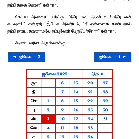
நம்பிக்கை கொள்” என்றார்.
தோமா அவரைப் பார்த்து, “நீரே என் ஆண்டவர்! நீரே என்
கடவுள்!!” என்றார். இயேசு அவரிடம், “நீ என்னைக் கண்டதால்
நம்பினாய். காணாமலே நம்புவோர் பேறுபெற்றோர்” என்றார்.
ஆண்டவரின் அருள்வாக்கு.
◄ ஜூலை – 2
ஜூலை – 4 ►
ஜூலை-2025
ஆக ►
ஞா
6
13
20
27
தி
7
14
21
28
செ
1
8
15
22
29
பு
2
9
16
23
30
வி
3
10
17
24
31
வெ
4
11
18
25
ச
5
12
19
26