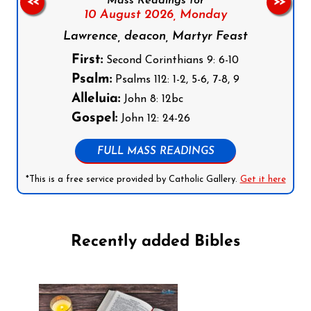
Mass Readings for
<<
>>
10 August 2026,
Monday
Lawrence, deacon, Martyr Feast
First:
Second Corinthians 9: 6-10
Psalm:
Psalms 112: 1-2, 5-6, 7-8, 9
Alleluia:
John 8: 12bc
Gospel:
John 12: 24-26
FULL MASS READINGS
*This is a free service provided by Catholic Gallery.
Get it here
Recently added Bibles