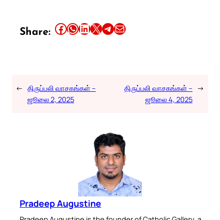
Share this article on Facebook
Share this article on WhatsApp
Share this article on LinkedIn
Share this article on X
Share this article on Telegram
Email this Article
Share:
←
திருப்பலி வாசகங்கள் –
திருப்பலி வாசகங்கள் –
→
ஜூலை 2, 2025
ஜூலை 4, 2025
Pradeep Augustine
Pradeep Augustine is the founder of Catholic Gallery, a