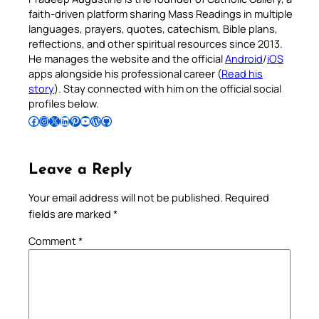
faith-driven platform sharing Mass Readings in multiple
languages, prayers, quotes, catechism, Bible plans,
reflections, and other spiritual resources since 2013.
He manages the website and the official
Android
/
iOS
apps alongside his professional career (
Read his
story
). Stay connected with him on the official social
profiles below.
Follow Pradeep on Facebook
Follow Pradeep on Instagram
Follow Pradeep on X
Follow Pradeep on LinkedIn
Follow Pradeep on Pinterest
Subscribe to Pradeep’s Youtube Channel
Follow Pradeep on WordPress
Follow Pradeep on GitHub
Leave a Reply
Your email address will not be published.
Required
fields are marked
*
Comment
*