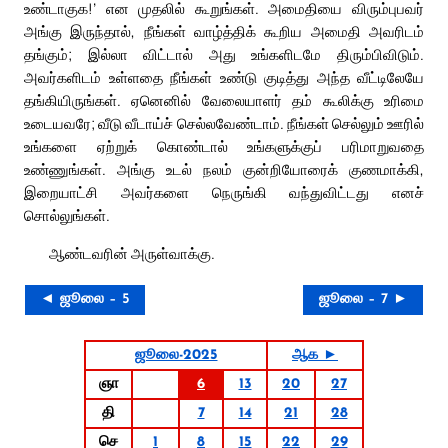
உண்டாகுக!’ என முதலில் கூறுங்கள். அமைதியை விரும்புபவர்
அங்கு இருந்தால், நீங்கள் வாழ்த்திக் கூறிய அமைதி அவரிடம்
தங்கும்; இல்லா விட்டால் அது உங்களிடமே திரும்பிவிடும்.
அவர்களிடம் உள்ளதை நீங்கள் உண்டு குடித்து அந்த வீட்டிலேயே
தங்கியிருங்கள். ஏனெனில் வேலையாளர் தம் கூலிக்கு உரிமை
உடையவரே; வீடு வீடாய்ச் செல்லவேண்டாம். நீங்கள் செல்லும் ஊரில்
உங்களை ஏற்றுக் கொண்டால் உங்களுக்குப் பரிமாறுவதை
உண்ணுங்கள். அங்கு உடல் நலம் குன்றியோரைக் குணமாக்கி,
இறையாட்சி அவர்களை நெருங்கி வந்துவிட்டது எனச்
சொல்லுங்கள்.
ஆண்டவரின் அருள்வாக்கு.
◄ ஜூலை – 5
ஜூலை – 7 ►
ஜூலை-2025
ஆக ►
ஞா
6
13
20
27
தி
7
14
21
28
செ
1
8
15
22
29