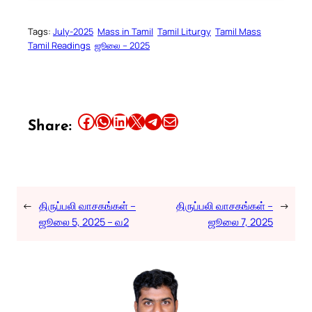
Tags:
July-2025
Mass in Tamil
Tamil Liturgy
Tamil Mass
Tamil Readings
ஜூலை – 2025
Share this article on Facebook
Share this article on WhatsApp
Share this article on LinkedIn
Share this article on X
Share this article on Telegram
Email this Article
Share:
←
திருப்பலி வாசகங்கள் –
திருப்பலி வாசகங்கள் –
→
ஜூலை 5, 2025 – வ2
ஜூலை 7, 2025