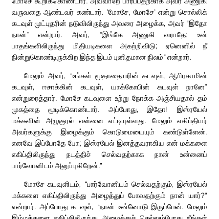
மோசே கூறிக்கொண்டார். அவ்வாறே பார்ப்பதற்காக அவர் அணுகி
வருவதை ஆண்டவர் கண்டார். ‘மோசே, மோசே’ என்று சொல்லிக்
கடவுள் முட்புதரின் நடுவிலிருந்து அவரை அழைக்க, அவர் “இதோ
நான்” என்றார். அவர், “இங்கே அணுகி வராதே; உன்
பாதங்களிலிருந்து மிதியடிகளை அகற்றிவிடு; ஏனெனில் நீ
நின்றுகொண்டிருக்கிற இந்த இடம் புனிதமான நிலம்” என்றார்.
மேலும் அவர், “உங்கள் மூதாதையரின் கடவுள், ஆபிரகாமின்
கடவுள், ஈசாக்கின் கடவுள், யாக்கோபின் கடவுள் நானே”
என்றுரைத்தார். மோசே கடவுளை உற்று நோக்க அஞ்சியதால் தம்
முகத்தை மூடிக்கொண்டார். அப்போது, இதோ! இஸ்ரயேல்
மக்களின் அழுகுரல் என்னை எட்டியுள்ளது. மேலும் எகிப்தியர்
அவர்களுக்கு இழைக்கும் கொடுமையையும் கண்டுள்ளேன்.
எனவே இப்போதே போ; இஸ்ரயேல் இனத்தவராகிய என் மக்களை
எகிப்திலிருந்து நடத்திச் செல்வதற்காக நான் உன்னைப்
பார்வோனிடம் அனுப்புகிறேன்.”
மோசே கடவுளிடம், “பார்வோனிடம் செல்வதற்கும், இஸ்ரயேல்
மக்களை எகிப்திலிருந்து அழைத்துப் போவதற்கும் நான் யார்?”
என்றார். அப்போது கடவுள், “நான் உன்னோடு இருப்பேன். மேலும்
இம்மக்களை எகிப்திலிருந்து அழைத்துச் செல்லும்போது நீங்கள்