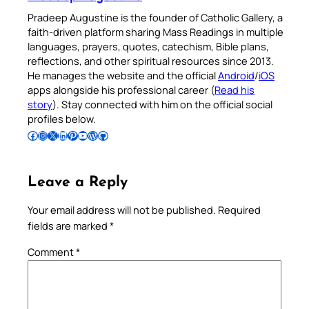
Pradeep Augustine is the founder of Catholic Gallery, a
faith-driven platform sharing Mass Readings in multiple
languages, prayers, quotes, catechism, Bible plans,
reflections, and other spiritual resources since 2013.
He manages the website and the official
Android
/
iOS
apps alongside his professional career (
Read his
story
). Stay connected with him on the official social
profiles below.
Follow Pradeep on Facebook
Follow Pradeep on Instagram
Follow Pradeep on X
Follow Pradeep on LinkedIn
Follow Pradeep on Pinterest
Subscribe to Pradeep’s Youtube Channel
Follow Pradeep on WordPress
Follow Pradeep on GitHub
Leave a Reply
Your email address will not be published.
Required
fields are marked
*
Comment
*