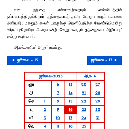
என் தந்தை எல்லாவற்றையும் என்னிடத்தில்
ஒப்படைத்திருக்கிறார். தந்தையைத் தவிர வேறு எவரும் மகனை
அறியார்; மகனும் அவர் யாருக்கு வெளிப்படுத்த வேண்டுமென்று
விரும்புகிறாரோ அவருமன்றி வேறு எவரும் தந்தையை அறியார்”
என்று கூறினார்.
ஆண்டவரின் அருள்வாக்கு.
◄ ஜூலை – 15
ஜூலை – 17 ►
ஜூலை-2025
ஆக ►
ஞா
6
13
20
27
தி
7
14
21
28
செ
1
8
15
22
29
பு
2
9
16
23
30
வி
3
10
17
24
31
வெ
4
11
18
25