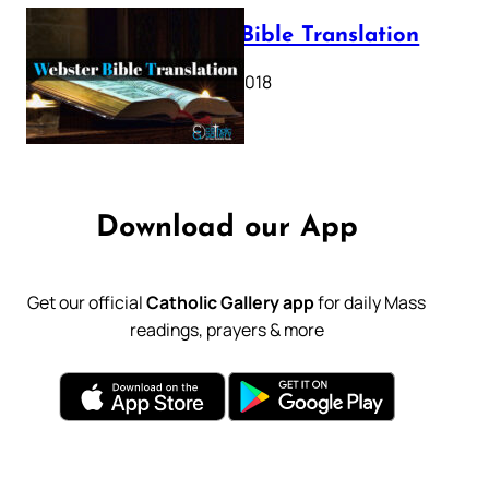
Webster Bible Translation
October 11, 2018
Download our App
Get our official
Catholic Gallery app
for daily Mass
readings, prayers & more