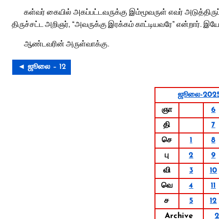
கள்வர் கையில் அகப்பட்டவருக்கு இம்மூவருள் எவர் அடுத்திருப
திருச்சட்ட அறிஞர், “அவருக்கு இரக்கம் காட்டியவரே” என்றார். இயேசு
ஆண்டவரின் அருள்வாக்கு.
◄ ஜூலை – 12
ஜூலை-202
ஞா
6
தி
7
செ
1
8
பு
2
9
வி
3
10
வெ
4
11
ச
5
12
Archive