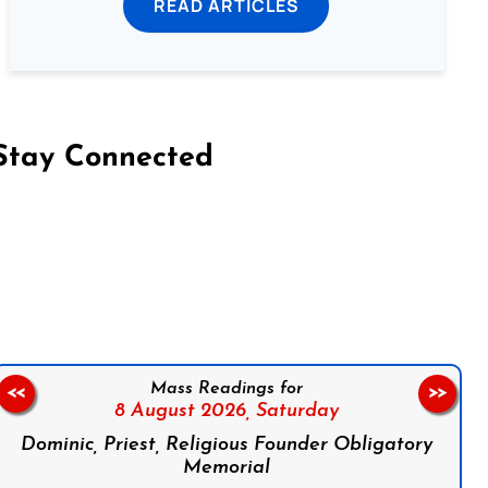
READ ARTICLES
Stay Connected
on Facebook
Follow us on Instagram
Follow us on X
Subscribe to our YouTube Channel
Follow us on WhatsApp
Mass Readings for
<<
>>
8 August 2026,
Saturday
Dominic, Priest, Religious Founder Obligatory
Memorial