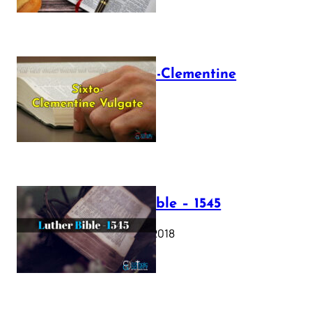
The Sixto-Clementine
Vulgate
July 12, 2025
Luther Bible – 1545
October 17, 2018