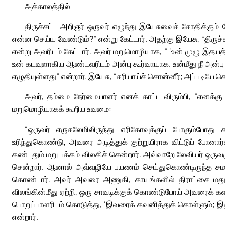
அக்காலத்தில்
திருச்சட்ட அறிஞர் ஒருவர் எழுந்து இயேசுவைச் சோதிக்கு
என்ன செய்ய வேண்டும்?” என்று கேட்டார். அதற்கு இயேசு, “திருச்ச
என்று அவரிடம் கேட்டார். அவர் மறுமொழியாக, “ ‘உன் முழு இதயத
உன் கடவுளாகிய ஆண்டவரிடம் அன்பு கூர்வாயாக. உன்மீது நீ அன்பு 
எழுதியுள்ளது” என்றார். இயேசு, “சரியாய்ச் சொன்னீர்; அப்படியே செய
அவர், தம்மை நேர்மையாளர் எனக் காட்ட விரும்பி, “எனக்கு அ
மறுமொழியாகக் கூறிய உவமை:
“ஒருவர் எருசலேமிலிருந்து எரிகோவுக்குப் போகும்போ
உரிந்துகொண்டு, அவரை அடித்துக் குற்றுயிராக விட்டுப் போனா
கண்டதும் மறு பக்கம் விலகிச் சென்றார். அவ்வாறே லேவியர் ஒருவ
சென்றார். ஆனால் அவ்வழியே பயணம் செய்துகொண்டிருந்த சமார
கொண்டார். அவர் அவரை அணுகி, காயங்களில் திராட்சை மதுவு
விலங்கின்மீது ஏற்றி, ஒரு சாவடிக்குக் கொண்டுபோய் அவரைக் க
பொறுப்பாளரிடம் கொடுத்து, ‘இவரைக் கவனித்துக் கொள்ளும்; இதற
என்றார்.