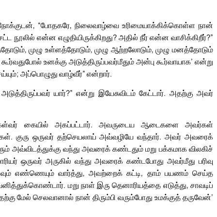
ம் நோக்குடன், “போதகரே, நிலைவாழ்வை உரிமையாக்கிக்கொள்ள நான்
ட்ட நூலில் என்ன எழுதியிருக்கிறது? அதில் நீர் என்ன வாசிக்கிறீர்?”
்தோடும், முழு உள்ளத்தோடும், முழு ஆற்றலோடும், முழு மனத்தோடும்
கூர்வதுபோல் உனக்கு அடுத்திருப்பவர்மீதும் அன்பு கூர்வாயாக’ என்று
்யும்; அப்பொழுது வாழ்வீர்” என்றார்.
டுத்திருப்பவர் யார்?” என்று இயேசுவிடம் கேட்டார். அதற்கு அவர்
து கள்வர் கையில் அகப்பட்டார். அவருடைய ஆடைகளை அவர்கள்
ர்கள். குரு ஒருவர் தற்செயலாய் அவ்வழியே வந்தார். அவர் அவரைக்
ரும் அவ்விடத்துக்கு வந்து அவரைக் கண்டதும் மறு பக்கமாக விலகிச்
ியர் ஒருவர் அருகில் வந்து அவரைக் கண்டபோது அவர்மீது பரிவு
ம் எண்ணெயும் வார்த்து, அவற்றைக் கட்டி, தாம் பயணம் செய்த
வனித்துக்கொண்டார். மறு நாள் இரு தெனாரியத்தை எடுத்து, சாவடிப்
்கு மேல் செலவானால் நான் திரும்பி வரும்போது உமக்குத் தருவேன்’