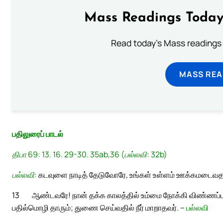
Mass Readings Today
Read today's Mass readings 
MASS REA
பதிலுரைப் பாடல்
திபா 69: 13. 16. 29-30. 35ab,36 (பல்லவி: 32b)
பல்லவி:
கடவுளை நாடித் தேடுவோரே, உங்கள் உள்ளம் ஊக்கமடைவ
13
ஆண்டவரே! நான் தக்க காலத்தில் உம்மை நோக்கி விண்ணப்பம்
பதில்மொழி தாரும்; துணை செய்வதில் நீர் மாறாதவர். –
பல்லவி