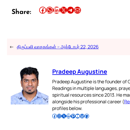
Share this article on Facebook
Share this article on WhatsApp
Share this article on LinkedIn
Share this article on X
Share this article on Telegram
Email this Article
Share:
←
திருப்பலி வாசகங்கள் – அக்டோபர் 22, 2026
Pradeep Augustine
Pradeep Augustine is the founder of C
Readings in multiple languages, praye
spiritual resources since 2013. He ma
alongside his professional career (
Re
profiles below.
Follow Pradeep on Facebook
Follow Pradeep on Instagram
Follow Pradeep on X
Follow Pradeep on LinkedIn
Follow Pradeep on Pinterest
Subscribe to Pradeep’s Youtube Channel
Follow Pradeep on WordPress
Follow Pradeep on GitHub