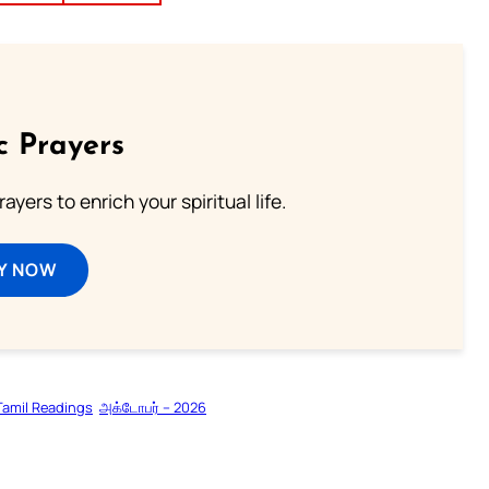
c Prayers
ayers to enrich your spiritual life.
Y NOW
Tamil Readings
அக்டோபர் – 2026