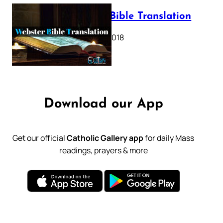
Webster Bible Translation
October 11, 2018
Download our App
Get our official
Catholic Gallery app
for daily Mass
readings, prayers & more