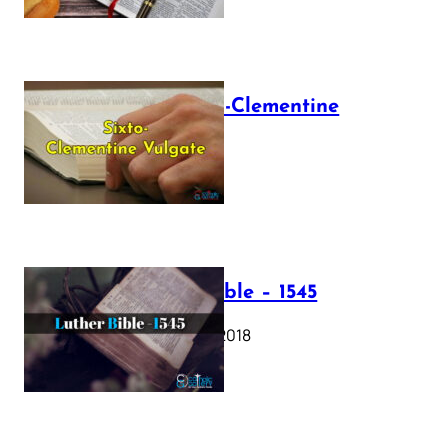
The Sixto-Clementine
Vulgate
July 12, 2025
Luther Bible – 1545
October 17, 2018