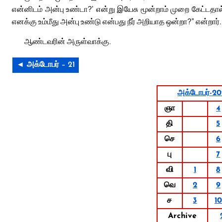
என்னிடம் அன்பு உண்டா?’ என்று இயேசு மூன்றாம் முறை கேட்டதால்
எனக்கு உம்மீது அன்பு உண்டு என்பது நீர் அறியாத ஒன்றா?” என்றார
ஆண்டவரின் அருள்வாக்கு.
◄ அக்டோபர் – 21
அக்டோபர்-2
ஞா
4
தி
5
செ
6
பு
7
வி
1
8
வெ
2
9
ச
3
10
Archive