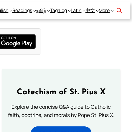
lish
Readings
தமிழ்
Tagalog
Latin
中文
More
Catechism of St. Pius X
Explore the concise Q&A guide to Catholic
faith, doctrine, and morals by Pope St. Pius X.