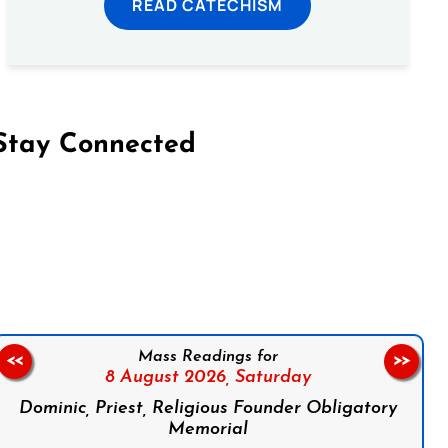
READ CATECHISM
Stay Connected
on Facebook
Follow us on Instagram
Follow us on X
Subscribe to our YouTube Channel
Follow us on WhatsApp
Mass Readings for
<<
>>
8 August 2026,
Saturday
Dominic, Priest, Religious Founder Obligatory
Memorial