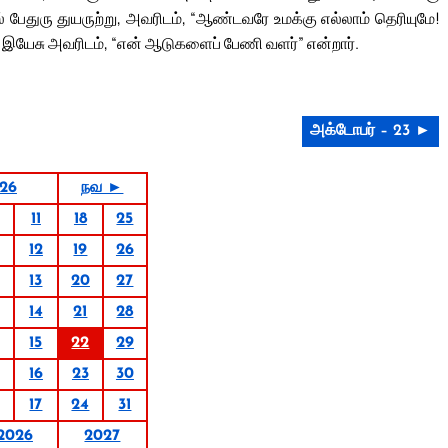
 பேதுரு துயருற்று, அவரிடம், “ஆண்டவரே உமக்கு எல்லாம் தெரியுமே!
். இயேசு அவரிடம், “என் ஆடுகளைப் பேணி வளர்” என்றார்.
அக்டோபர் – 23 ►
026
நவ ►
11
18
25
12
19
26
13
20
27
14
21
28
15
22
29
16
23
30
17
24
31
2026
2027