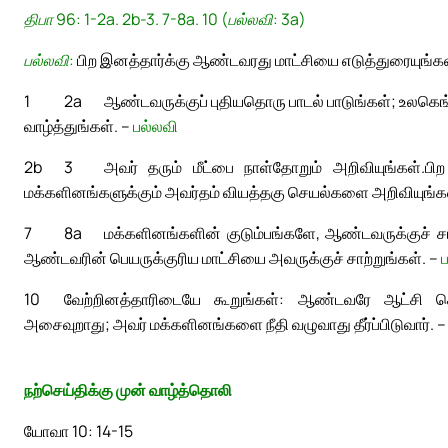
திபா 96: 1-2a. 2b-3. 7-8a. 10 (பல்லவி: 3a)
பல்லவி:
பிற இனத்தார்க்கு ஆண்டவரது மாட்சியை எடுத்துரையுங்கள
1
2a
ஆண்டவருக்குப் புதியதொரு பாடல் பாடுங்கள்; உலகெங
வாழ்த்துங்கள். –
பல்லவி
2b
3
அவர் தரும் மீட்பை நாள்தோறும் அறிவியுங்கள்.
பி
மக்களினங்களுக்கும் அவர்தம் வியத்தகு செயல்களை அறிவியுங்க
7
8a
மக்களினங்களின் குடும்பங்களே, ஆண்டவருக்குச் சாற
ஆண்டவரின் பெயருக்குரிய மாட்சியை அவருக்குச் சாற்றுங்கள். –
10
வேற்றினத்தாரிடையே கூறுங்கள்: ஆண்டவரே ஆட்சி செய்
அசைவுறாது; அவர் மக்களினங்களை நீதி வழுவாது தீர்ப்பிடுவார். 
நற்செய்திக்கு முன் வாழ்த்தொலி
யோவா 10: 14-15