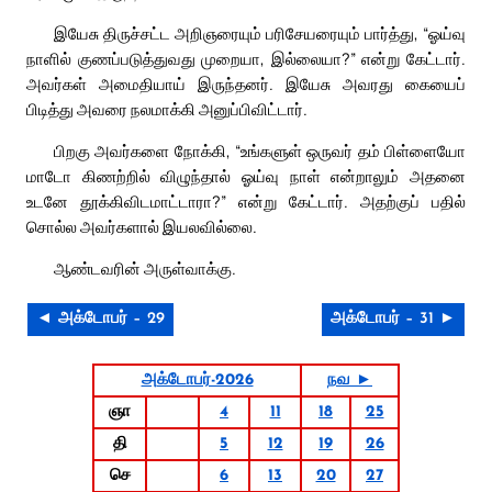
இயேசு திருச்சட்ட அறிஞரையும் பரிசேயரையும் பார்த்து, “ஓய்வு
நாளில் குணப்படுத்துவது முறையா, இல்லையா?” என்று கேட்டார்.
அவர்கள் அமைதியாய் இருந்தனர். இயேசு அவரது கையைப்
பிடித்து அவரை நலமாக்கி அனுப்பிவிட்டார்.
பிறகு அவர்களை நோக்கி, “உங்களுள் ஒருவர் தம் பிள்ளையோ
மாடோ கிணற்றில் விழுந்தால் ஓய்வு நாள் என்றாலும் அதனை
உடனே தூக்கிவிடமாட்டாரா?” என்று கேட்டார். அதற்குப் பதில்
சொல்ல அவர்களால் இயலவில்லை.
ஆண்டவரின் அருள்வாக்கு.
◄ அக்டோபர் – 29
அக்டோபர் – 31 ►
அக்டோபர்-2026
நவ ►
ஞா
4
11
18
25
தி
5
12
19
26
செ
6
13
20
27