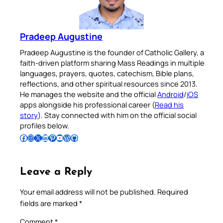
Pradeep Augustine
Pradeep Augustine is the founder of Catholic Gallery, a
faith-driven platform sharing Mass Readings in multiple
languages, prayers, quotes, catechism, Bible plans,
reflections, and other spiritual resources since 2013.
He manages the website and the official
Android
/
iOS
apps alongside his professional career (
Read his
story
). Stay connected with him on the official social
profiles below.
Follow Pradeep on Facebook
Follow Pradeep on Instagram
Follow Pradeep on X
Follow Pradeep on LinkedIn
Follow Pradeep on Pinterest
Subscribe to Pradeep’s Youtube Channel
Follow Pradeep on WordPress
Follow Pradeep on GitHub
Leave a Reply
Your email address will not be published.
Required
fields are marked
*
Comment
*