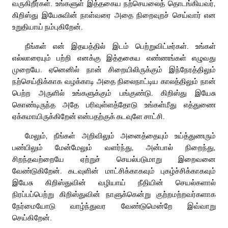
வருகிறீர்கள். உங்களுள் இத்தகைய நற்செயலைத் தொடங்கியவர்,
கிறிஸ்து இயேசுவின் நாள்வரை அதை நிறைவுறச் செய்வார் என
உறுதியாய் நம்புகிறேன்.
நீங்கள் என் இதயத்தில் இடம் பெற்றுவிட்டீர்கள். உங்கள்
எல்லாரையும் பற்றி எனக்கு இத்தகைய எண்ணங்கள் எழுவது
முறையே. ஏனெனில் நான் சிறையிலிருக்கும் இந்நேரத்திலும்
நற்செய்திக்காக வழக்காடி அதை நிலைநாட்டிய காலத்திலும் நான்
பெற்ற அருளில் உங்களுக்கும் பங்குண்டு. கிறிஸ்து இயேசு
கொண்டிருந்த அதே பரிவுள்ளத்தோடு உங்கள்மீது எத்துணை
ஏக்கமாயிருக்கிறேன் என்பதற்குக் கடவுளே சாட்சி.
மேலும், நீங்கள் அறிவிலும் அனைத்தையும் உய்த்துணரும்
பண்பிலும் மேன்மேலும் வளர்ந்து, அன்பால் நிறைந்து,
சிறந்தவற்றையே ஏற்றுச் செயல்படுமாறு இறைவனை
வேண்டுகிறேன். கடவுளின் மாட்சிக்காகவும் புகழ்ச்சிக்காகவும்
இயேசு கிறிஸ்துவின் வழியாய் நீதியின் செயல்களால்
நிரப்பப்பெற்று கிறிஸ்துவின் நாளுக்கென்று குற்றமற்றவர்களாக
நேர்மையோடு வாழ்ந்துவர வேண்டுமென்றே இவ்வாறு
செய்கிறேன்.