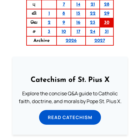
பு
7
14
21
28
வி
1
8
15
22
29
வெ
2
9
16
23
30
ச
3
10
17
24
31
Archive
2026
2027
Catechism of St. Pius X
Explore the concise Q&A guide to Catholic
faith, doctrine, and morals by Pope St. Pius X.
READ CATECHISM