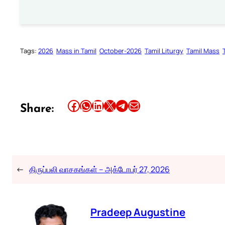
Tags:
2026
Mass in Tamil
October-2026
Tamil Liturgy
Tamil Mass
Share this article on Facebook
Share this article on WhatsApp
Share this article on LinkedIn
Share this article on X
Share this article on Telegram
Email this Article
Share:
←
திருப்பலி வாசகங்கள் – அக்டோபர் 27, 2026
Pradeep Augustine