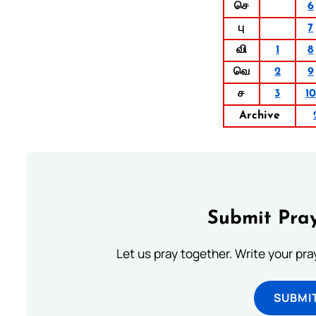
செ
6
பு
7
வி
1
8
வெ
2
9
ச
3
10
Archive
Submit Pray
Let us pray together. Write your pr
SUBMI