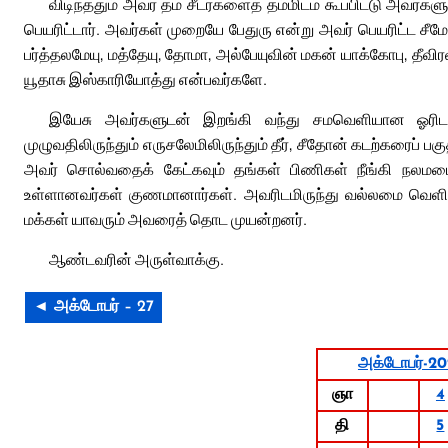
விடிந்ததும் அவர் தம் சீடர்களைத் தம்மிடம் கூப்பிட்டு அவர்க
பெயரிட்டார். அவர்கள் முறையே பேதுரு என்று அவர் பெயரிட்ட சீ
பர்த்தலமேயு, மத்தேயு, தோமா, அல்பேயுவின் மகன் யாக்கோபு, தீவ
யூதாசு இஸ்காரியோத்து என்பவர்களே.
இயேசு அவர்களுடன் இறங்கி வந்து சமவெளியான ஓரிடத்த
முழுவதிலிருந்தும் எருசலேமிலிருந்தும் தீர், சீதோன் கடற்கரைப் ப
அவர் சொல்வதைக் கேட்கவும் தங்கள் பிணிகள் நீங்கி நலமடை
உள்ளானவர்கள் குணமானார்கள். அவரிடமிருந்து வல்லமை வெளிப்
மக்கள் யாவரும் அவரைத் தொட முயன்றனர்.
ஆண்டவரின் அருள்வாக்கு.
◄ அக்டோபர் – 27
அக்டோபர்-2
ஞா
4
தி
5