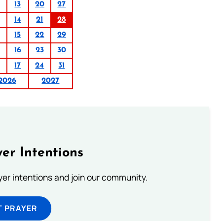
13
20
27
14
21
28
15
22
29
16
23
30
17
24
31
2026
2027
er Intentions
ayer intentions and join our community.
T PRAYER