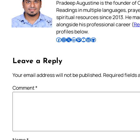
Pradeep Augustine is the founder of C
Readings in multiple languages, praye
spiritual resources since 2013. He ma
alongside his professional career (
Re
profiles below.
Follow Pradeep on Facebook
Follow Pradeep on Instagram
Follow Pradeep on X
Follow Pradeep on LinkedIn
Follow Pradeep on Pinterest
Subscribe to Pradeep’s Youtube Channel
Follow Pradeep on WordPress
Follow Pradeep on GitHub
Leave a Reply
Your email address will not be published.
Required fields
Comment
*