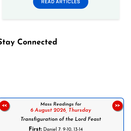
READ ARTICLES
Stay Connected
on Facebook
Follow us on Instagram
Follow us on X
Subscribe to our YouTube Channel
Follow us on WhatsApp
Mass Readings for
<<
>>
6 August 2026,
Thursday
Transfiguration of the Lord Feast
First:
Daniel 7: 9-10, 13-14