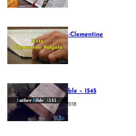
The Sixto-Clementine
Vulgate
July 12, 2025
Luther Bible – 1545
October 17, 2018