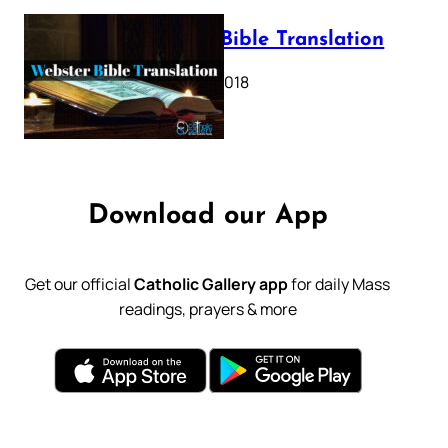
Webster Bible Translation
October 11, 2018
Download our App
Get our official
Catholic Gallery app
for daily Mass
readings, prayers & more