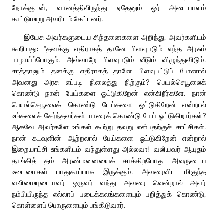
நோக்குடன், வானத்திலிருந்து ஏதேனும் ஓர் அடையாளம்
காட்டுமாறு அவரிடம் கேட்டனர்.
இயேசு அவர்களுடைய சிந்தனைகளை அறிந்து, அவர்களிடம்
கூறியது: “தனக்கு எதிராகத் தானே பிளவுபடும் எந்த அரசும்
பாழாய்ப்போகும். அவ்வாறே பிளவுபடும் வீடும் விழுந்துவிடும்.
சாத்தானும் தனக்கு எதிராகத் தானே பிளவுபட்டுப் போனால்
அவனது அரசு எப்படி நிலைத்து நிற்கும்? பெயல்செபூலைக்
கொண்டு நான் பேய்களை ஓட்டுகிறேன் என்கிறீர்களே. நான்
பெயல்செபூலைக் கொண்டு பேய்களை ஓட்டுகிறேன் என்றால்
உங்களைச் சேர்ந்தவர்கள் யாரைக் கொண்டு பேய் ஓட்டுகிறார்கள்?
ஆகவே அவர்களே உங்கள் கூற்று தவறு என்பதற்குச் சாட்சிகள்.
நான் கடவுளின் ஆற்றலால் பேய்களை ஓட்டுகிறேன் என்றால்
இறையாட்சி உங்களிடம் வந்துள்ளது அல்லவா! வலியவர் ஆயுதம்
தாங்கித் தம் அரண்மனையைக் காக்கிறபோது அவருடைய
உடைமைகள் பாதுகாப்பாக இருக்கும். அவரைவிட மிகுந்த
வலிமையுடையவர் ஒருவர் வந்து அவரை வென்றால் அவர்
நம்பியிருந்த எல்லாப் படைக்கலங்களையும் பறித்துக் கொண்டு,
கொள்ளைப் பொருளையும் பங்கிடுவார்.