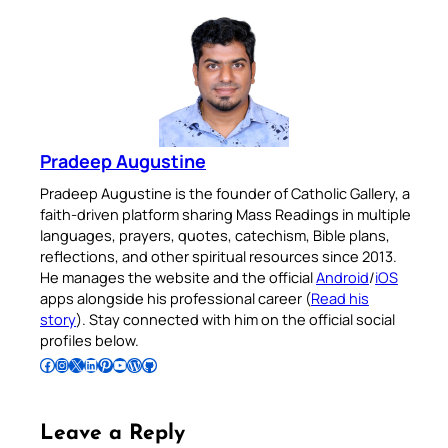
Pradeep Augustine
Pradeep Augustine is the founder of Catholic Gallery, a
faith-driven platform sharing Mass Readings in multiple
languages, prayers, quotes, catechism, Bible plans,
reflections, and other spiritual resources since 2013.
He manages the website and the official
Android
/
iOS
apps alongside his professional career (
Read his
story
). Stay connected with him on the official social
profiles below.
Follow Pradeep on Facebook
Follow Pradeep on Instagram
Follow Pradeep on X
Follow Pradeep on LinkedIn
Follow Pradeep on Pinterest
Subscribe to Pradeep’s Youtube Channel
Follow Pradeep on WordPress
Follow Pradeep on GitHub
Leave a Reply