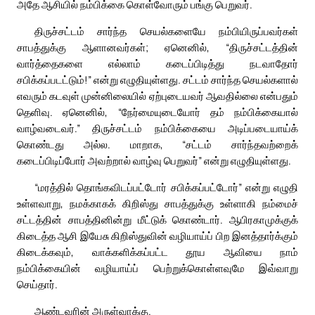
அதே ஆசியில் நம்பிக்கை கொள்வோரும் பங்கு பெறுவர்.
திருச்சட்டம் சார்ந்த செயல்களையே நம்பியிருப்பவர்கள்
சாபத்துக்கு ஆளானவர்கள்; ஏனெனில், “திருச்சட்டத்தின்
வார்த்தைகளை எல்லாம் கடைப்பிடித்து நடவாதோர்
சபிக்கப்படட்டும்!” என்று எழுதியுள்ளது. சட்டம் சார்ந்த செயல்களால்
எவரும் கடவுள் முன்னிலையில் ஏற்புடையவர் ஆவதில்லை என்பதும்
தெளிவு. ஏனெனில், “நேர்மையுடையோர் தம் நம்பிக்கையால்
வாழ்வடைவர்.” திருச்சட்டம் நம்பிக்கையை அடிப்படையாய்க்
கொண்டது அல்ல. மாறாக, “சட்டம் சார்ந்தவற்றைக்
கடைப்பிடிப்போர் அவற்றால் வாழ்வு பெறுவர்” என்று எழுதியுள்ளது.
“மரத்தில் தொங்கவிடப்பட்டோர் சபிக்கப்பட்டோர்” என்று எழுதி
உள்ளவாறு, நமக்காகக் கிறிஸ்து சாபத்துக்கு உள்ளாகி நம்மைச்
சட்டத்தின் சாபத்தினின்று மீட்டுக் கொண்டார். ஆபிரகாமுக்குக்
கிடைத்த ஆசி இயேசு கிறிஸ்துவின் வழியாய்ப் பிற இனத்தார்க்கும்
கிடைக்கவும், வாக்களிக்கப்பட்ட தூய ஆவியை நாம்
நம்பிக்கையின் வழியாய்ப் பெற்றுக்கொள்ளவுமே இவ்வாறு
செய்தார்.
ஆண்டவரின் அருள்வாக்கு.