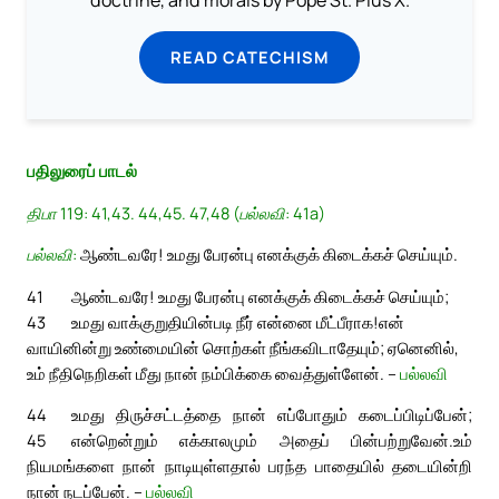
doctrine, and morals by Pope St. Pius X.
READ CATECHISM
பதிலுரைப் பாடல்
திபா 119: 41,43. 44,45. 47,48 (பல்லவி: 41a)
பல்லவி:
ஆண்டவரே! உமது பேரன்பு எனக்குக் கிடைக்கச் செய்யும்.
41
ஆண்டவரே! உமது பேரன்பு எனக்குக் கிடைக்கச் செய்யும்;
43
உமது வாக்குறுதியின்படி நீர் என்னை மீட்பீராக!
என்
வாயினின்று உண்மையின் சொற்கள் நீங்கவிடாதேயும்; ஏனெனில்,
உம் நீதிநெறிகள் மீது நான் நம்பிக்கை வைத்துள்ளேன். –
பல்லவி
44
உமது திருச்சட்டத்தை நான் எப்போதும் கடைப்பிடிப்பேன்;
45
என்றென்றும் எக்காலமும் அதைப் பின்பற்றுவேன்.
உம்
நியமங்களை நான் நாடியுள்ளதால் பரந்த பாதையில் தடையின்றி
நான் நடப்பேன். –
பல்லவி