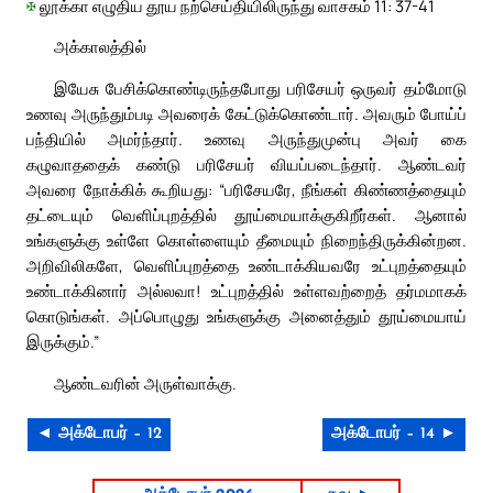
✠
லூக்கா எழுதிய தூய நற்செய்தியிலிருந்து வாசகம் 11: 37-41
அக்காலத்தில்
இயேசு பேசிக்கொண்டிருந்தபோது பரிசேயர் ஒருவர் தம்மோடு
உணவு அருந்தும்படி அவரைக் கேட்டுக்கொண்டார். அவரும் போய்ப்
பந்தியில் அமர்ந்தார். உணவு அருந்துமுன்பு அவர் கை
கழுவாததைக் கண்டு பரிசேயர் வியப்படைந்தார். ஆண்டவர்
அவரை நோக்கிக் கூறியது: “பரிசேயரே, நீங்கள் கிண்ணத்தையும்
தட்டையும் வெளிப்புறத்தில் தூய்மையாக்குகிறீர்கள். ஆனால்
உங்களுக்கு உள்ளே கொள்ளையும் தீமையும் நிறைந்திருக்கின்றன.
அறிவிலிகளே, வெளிப்புறத்தை உண்டாக்கியவரே உட்புறத்தையும்
உண்டாக்கினார் அல்லவா! உட்புறத்தில் உள்ளவற்றைத் தர்மமாகக்
கொடுங்கள். அப்பொழுது உங்களுக்கு அனைத்தும் தூய்மையாய்
இருக்கும்.”
ஆண்டவரின் அருள்வாக்கு.
◄ அக்டோபர் – 12
அக்டோபர் – 14 ►