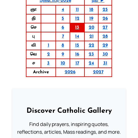
அக்டோபர்-2026
நவ ►
ஞா
4
11
18
25
தி
5
12
19
26
செ
6
13
20
27
பு
7
14
21
28
வி
1
8
15
22
29
வெ
2
9
16
23
30
ச
3
10
17
24
31
Archive
2026
2027
Discover Catholic Gallery
Find daily prayers, inspiring quotes,
reflections, articles, Mass readings, and more.