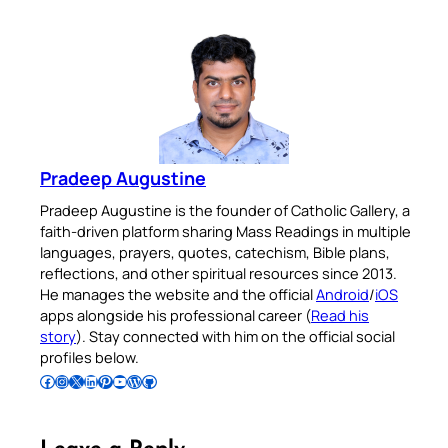
Pradeep Augustine
Pradeep Augustine is the founder of Catholic Gallery, a
faith-driven platform sharing Mass Readings in multiple
languages, prayers, quotes, catechism, Bible plans,
reflections, and other spiritual resources since 2013.
He manages the website and the official
Android
/
iOS
apps alongside his professional career (
Read his
story
). Stay connected with him on the official social
profiles below.
Follow Pradeep on Facebook
Follow Pradeep on Instagram
Follow Pradeep on X
Follow Pradeep on LinkedIn
Follow Pradeep on Pinterest
Subscribe to Pradeep’s Youtube Channel
Follow Pradeep on WordPress
Follow Pradeep on GitHub