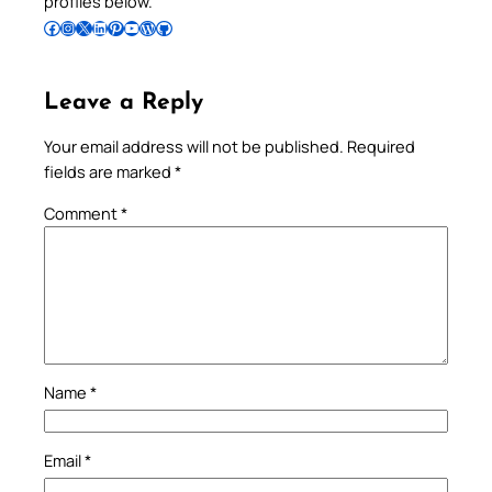
profiles below.
Follow Pradeep on Facebook
Follow Pradeep on Instagram
Follow Pradeep on X
Follow Pradeep on LinkedIn
Follow Pradeep on Pinterest
Subscribe to Pradeep’s Youtube Channel
Follow Pradeep on WordPress
Follow Pradeep on GitHub
Leave a Reply
Your email address will not be published.
Required
fields are marked
*
Comment
*
Name
*
Email
*