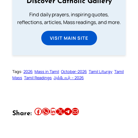
Discover Catholic Gallery
Find daily prayers, inspiring quotes,
reflections, articles, Mass readings, and more.
VISIT MAIN SITE
Tags:
2026
Mass in Tamil
October-2026
Tamil Liturgy
Tamil
Mass
Tamil Readings
அக்டோபர் – 2026
Share this article on Facebook
Share this article on WhatsApp
Share this article on LinkedIn
Share this article on X
Share this article on Telegram
Email this Article
Share: