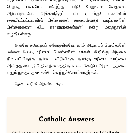
பெறாத மலடியே, மகிழ்ந்து பாடு! பேறுகால வேதனை
அறியாதவளே, அக்களித்துப் பாடி முழங்கு! ஏனெனில்
கைவிடப்பட்டவளின் பிள்ளைகள் கணவனோடு வாழ்பவளின்
பிள்ளைகளை விட ஏராளமானவர்கள்” என்று மறைநூலில்
எழுதியுள்ளது.
ஆகவே சகோதரர் சகோதரிகளே, நாம் அடிமைப் பெண்ணின்
மக்கள் அல்ல; உரிமைப் பெண்ணின் மக்கள். கிறிஸ்து அடிமை
நிலையிலிருந்து நம்மை விடுவித்து நமக்கு உரிமை வாழ்வை
அளித்துள்ளார்; அதில் நிலைத்திருங்கள். மீண்டும் அடிமைத்தளை
எனும் நுகத்தை உங்கள்மேல் ஏற்றுக்கொள்ளாதீர்கள்.
ஆண்டவரின் அருள்வாக்கு.
Catholic Answers
Get answers to common questions about Catholic