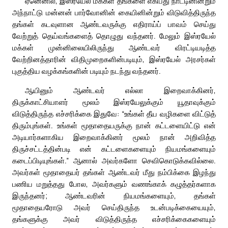
ஏனெனில், இஸ்ரயேல் மக்கள் தங்களை எகிப்து நாட்டினின்றும்
அந்நாட்டு மன்னன் பார்வோனின் கையினின்றும் விடுவித்திருந்த
தங்கள் கடவுளான ஆண்டவருக்கு எதிராய்ப் பாவம் செய்து
வேற்றுத் தெய்வங்களைத் தொழுது வந்தனர். மேலும் இஸ்ரயேல்
மக்கள் முன்னிலையிலிருந்து ஆண்டவர் விரட்டியடித்த
வேற்றினத்தாரின் விதிமுறைகளின்படியும், இஸ்ரயேல் அரசர்கள்
புகுத்திய வழக்கங்களின் படியும் நடந்து வந்தனர்.
ஆயினும் ஆண்டவர் எல்லா இறைவாக்கினர்,
திருக்காட்சியாளர் மூலம் இஸ்ரயேலுக்கும் யூதாவுக்கும்
விடுத்திருந்த எச்சரிக்கை இதுவே: “உங்கள் தீய வழிகளை விட்டுத்
திரும்புங்கள். உங்கள் மூதாதையருக்கு நான் கட்டளையிட்டு என்
அடியார்களாகிய இறைவாக்கினர் மூலம் நான் அறிவித்த
திருச்சட்டத்தின்படி என் கட்டளைகளையும் நியமங்களையும்
கடைப்பிடியுங்கள்.” ஆனால் அவர்களோ செவிகொடுக்கவில்லை.
அவர்கள் மூதாதையர் தங்கள் ஆண்டவர் மீது நம்பிக்கை இழந்து
பணிய மறுத்தது போல, அவர்களும் வணங்காக் கழுத்தர்களாக
இருந்தனர்; ஆண்டவரின் நியமங்களையும், தங்கள்
மூதாதையரோடு அவர் செய்திருந்த உடன்படிக்கையையும்,
தங்களுக்கு அவர் விடுத்திருந்த எச்சரிக்கைகளையும்