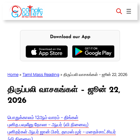
Skip
to
content
Download our App
Home
»
Tamil Mass Reading
»
திருப்பலி வாசகங்கள் – ஜூன் 22, 2026
திருப்பலி வாசகங்கள் – ஜூன் 22,
2026
பொதுக்காலம் 12ஆம் வாரம் – திங்கள்
புனித பவுலீனு நோலா – ஆயர் (வி.நினைவு)
புனிதர்கள் ஆயர் ஜான் பிசர், தாமஸ் மூர் – மறைச்சாட்சியர்
(வி.நினைவு)