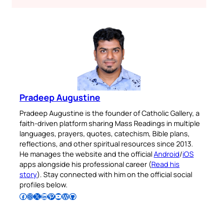
Pradeep Augustine
Pradeep Augustine is the founder of Catholic Gallery, a
faith-driven platform sharing Mass Readings in multiple
languages, prayers, quotes, catechism, Bible plans,
reflections, and other spiritual resources since 2013.
He manages the website and the official
Android
/
iOS
apps alongside his professional career (
Read his
story
). Stay connected with him on the official social
profiles below.
Follow Pradeep on Facebook
Follow Pradeep on Instagram
Follow Pradeep on X
Follow Pradeep on LinkedIn
Follow Pradeep on Pinterest
Subscribe to Pradeep’s Youtube Channel
Follow Pradeep on WordPress
Follow Pradeep on GitHub