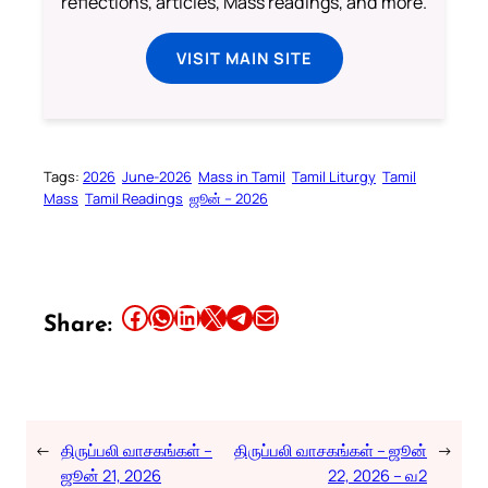
reflections, articles, Mass readings, and more.
VISIT MAIN SITE
Tags:
2026
June-2026
Mass in Tamil
Tamil Liturgy
Tamil
Mass
Tamil Readings
ஜூன் – 2026
Share this article on Facebook
Share this article on WhatsApp
Share this article on LinkedIn
Share this article on X
Share this article on Telegram
Email this Article
Share:
←
திருப்பலி வாசகங்கள் –
திருப்பலி வாசகங்கள் – ஜூன்
→
ஜூன் 21, 2026
22, 2026 – வ2