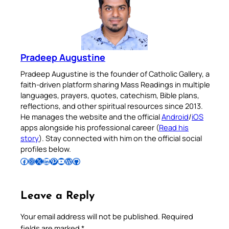
Pradeep Augustine
Pradeep Augustine is the founder of Catholic Gallery, a
faith-driven platform sharing Mass Readings in multiple
languages, prayers, quotes, catechism, Bible plans,
reflections, and other spiritual resources since 2013.
He manages the website and the official
Android
/
iOS
apps alongside his professional career (
Read his
story
). Stay connected with him on the official social
profiles below.
Follow Pradeep on Facebook
Follow Pradeep on Instagram
Follow Pradeep on X
Follow Pradeep on LinkedIn
Follow Pradeep on Pinterest
Subscribe to Pradeep’s Youtube Channel
Follow Pradeep on WordPress
Follow Pradeep on GitHub
Leave a Reply
Your email address will not be published.
Required
fields are marked
*