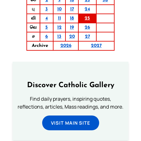
செ
2
9
16
23
30
பு
3
10
17
24
வி
4
11
18
25
வெ
5
12
19
26
ச
6
13
20
27
Archive
2026
2027
Discover Catholic Gallery
Find daily prayers, inspiring quotes,
reflections, articles, Mass readings, and more.
VISIT MAIN SITE