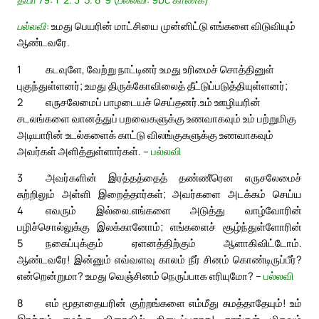
பல்லவி:
உமது பெயரின் மாட்சியை முன்னிட்டு எங்களை விடுவியும்
ஆண்டவரே.
1
கடவுளே, வேற்று நாட்டினர் உமது உரிமைச் சொத்தினுள்
புகுந்துள்ளனர்; உமது திருக்கோவிலைத் தீட்டுப்படுத்தியுள்ளனர்;
2
எருசலேமைப் பாழடையச் செய்தனர்.
உம் ஊழியரின்
சடலங்களை வானத்துப் பறவைகளுக்கு உணவாகவும் உம் பற்றுமிகு
அடியாரின் உடல்களைக் காட்டு விலங்குகளுக்கு உணவாகவும்
அவர்கள் அளித்துள்ளார்கள். –
பல்லவி
3
அவர்களின் இரத்தத்தைத் தண்ணீரென எருசலேமைச்
சுற்றிலும் அள்ளி இறைத்தார்கள்; அவர்களை அடக்கம் செய்ய
4
எவரும் இல்லை.
எங்களை அடுத்து வாழ்வோரின்
பழிச்சொல்லுக்கு இலக்கானோம்; எங்களைச் சூழ்ந்துள்ளோரின்
5
நகைப்புக்கும் ஏளனத்திற்கும் ஆளாகிவிட்டோம்.
ஆண்டவரே! இன்னும் எவ்வளவு காலம் நீர் சினம் கொண்டிருப்பீர்?
என்றென்றுமா? உமது வெஞ்சினம் நெருப்பாக எரியுமோ? –
பல்லவி
8
எம் மூதாதையரின் குற்றங்களை எம்மீது சுமத்தாதேயும்! உம்