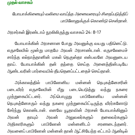
முதல் வாசகம்
யோயாக்கினையும் வலிமை வாய்ந்த அனைவரையும் சிறைப்படுத்திப்
பாபிலோனுக்குக் கொண்டு சென்றான்.
அரசர்கள் இரண்டாம் நூலிலிருந்து வாசகம் 24: 8-17
யோயாக்கின் அரசனான போது அவனுக்கு வயது பதினெட்டு.
எருசலேமில் மூன்று மாதமே அவன் அரசாண்டான். எருசலேமைச்
சார்ந்த எல்நாத்தானின் மகள் நெகுஸ்தா என்பவளே அவனுடைய
தாய். யோயாக்கின் தன் தந்தை செய்த அனைத்தின்படியே
ஆண்டவரின் பார்வையில் தீயதெனப்பட்டதைச் செய்தான்.
அக்காலத்தில் பாபிலோனிய மன்னன் நெபுகத்னேசரின்
படைவீரர் எருசலேமின் மீது படையெடுத்து வந்து நகரை
முற்றுகையிட்டனர். அப்பொழுது பாபிலோனிய மன்னன்
நெபுகத்னேசரும் வந்து நகரை முற்றுகையிட்டிருந்த வீரர்களோடு
சேர்ந்து கொண்டான். எனவே யூதாவின் அரசன் யோயாக்கினும்
அவன் தாயும் அவன் அலுவலர்களும் தலைவர்களும்
அதிகாரிகளும் பாபிலோன் மன்னனிடம் சரணடைந்தனர்.
அவனைப் பாபிலோன் மன்னன் தான் ஆட்சியேற்ற எட்டாம் ஆண்டில்