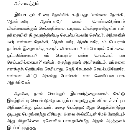
அக்காலத்தில்
இயேசு தம் சீடரை நோக்கிக் கூறியது: “என்னை நோக்கி,
‘ஆண்டவரே, ஆண்டவரே’ எனச் சொல்பவரெல்லாம்
விண்ணரசுக்குள் செல்வதில்லை. மாறாக, விண்ணுலகிலுள்ள என்
தந்தையின் திருவுளத்தின்படி செயல்படுபவரே செல்வர். அந்நாளில்
பலர் என்னை நோக்கி, ‘ஆண்டவரே, ஆண்டவரே, உம் பெயரால்
நாங்கள் இறைவாக்கு உரைக்கவில்லையா? உம் பெயரால் பேய்களை
ஓட்டவில்லையா? உம் பெயரால் வல்ல செயல்கள் பல
செய்யவில்லையா?’ என்பர். அதற்கு நான் அவர்களிடம், ‘உங்களை
எனக்குத் தெரியவே தெரியாது. நெறி கேடாகச் செயல்படுவோரே,
என்னை விட்டு அகன்று போங்கள்’ என வெளிப்படையாக
அறிவிப்பேன்.
ஆகவே, நான் சொல்லும் இவ்வார்த்தைகளைக் கேட்டு
இவற்றின்படி செயல்படுகிற எவரும் பாறைமீது தம் வீட்டைக் கட்டிய
அறிவாளிக்கு ஒப்பாவார். மழை பெய்தது; ஆறு பெருக்கெடுத்து
ஓடியது; பெருங்காற்று வீசியது; அவை அவ்வீட்டின் மேல் மோதியும்
அது விழவில்லை. ஏனெனில் பாறையின்மீது அதன் அடித்தளம்
இடப்பட்டிருந்தது.