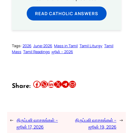
READ CATHOLIC ANSWERS
Tags:
2026
June-2026
Mass in Tamil
Tamil Liturgy
Tamil
Mass
Tamil Readings
ஜூன் – 2026
Share this article on Facebook
Share this article on WhatsApp
Share this article on LinkedIn
Share this article on X
Share this article on Telegram
Email this Article
Share:
←
திருப்பலி வாசகங்கள் –
திருப்பலி வாசகங்கள் –
→
ஜூன் 17, 2026
ஜூன் 19, 2026