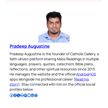
Pradeep Augustine
Pradeep Augustine is the founder of Catholic Gallery, a
faith-driven platform sharing Mass Readings in multiple
languages, prayers, quotes, catechism, Bible plans,
reflections, and other spiritual resources since 2013.
He manages the website and the official
Android
/
iOS
apps alongside his professional career (
Read his
story
). Stay connected with him on the official social
profiles below.
Follow Pradeep on Facebook
Follow Pradeep on Instagram
Follow Pradeep on X
Follow Pradeep on LinkedIn
Follow Pradeep on Pinterest
Subscribe to Pradeep’s Youtube Channel
Follow Pradeep on WordPress
Follow Pradeep on GitHub