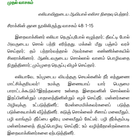
முதல் வாசகம்
எலியாவினுடைய ஆவியால் எலிசா நிறைவு பெற்றார்.
சீராக்கின் ஞான நூலிலிருந்து வாசகம் 48: 1-15
இறைவாக்கினர் எலியா நெருப்புபோல் எழுந்தார்; தீவட்டி போல்
அவருடைய சொல் பற்றி எரிந்தது. மக்கள் மீது பஞ்சம் வரச்
செய்தார்; தம் பற்றார்வத்தால் அவர்களை எண்ணிக்கையில்
சிலராக்கினார். ஆண்டவருடைய சொல்லால் வானம் பொழிவதை
நிறுத்தினார்; மும்முறை நெருப்பு விழச் செய்தார்.
எலியாவே, உம்முடைய வியத்தகு செயல்களில் நீர் எத்துணை
மாட்சிக்குரியவர்! உமக்கு இணையாய் யார் பெருமை
பாராட்டக்கூடும்?இறந்தவரை உன்னத இறைவனின் சொல்லால்
இறப்பினின்றும் பாதாளத்தினின்றும் எழச் செய்தீர். மன்னர்களை
அழிவுக்கு உட்படுத்தினீர்; மேன்மைமிக்கவர்களைப் படுத்த
படுக்கையாக்கி வீழ்த்தினீர். கடுஞ் சொல்லைச் சீனாய் மலைமீதும்,
பழி வாங்கும் தீர்ப்பை ஓரேபு மலைமீதும் கேட்டீர். பழி தீர்க்கும்படி
மன்னர்களைத் திருப்பொழிவு செய்தீர்; உம் வழித்தோன்றல்களாக
இறைவாக்கினர்களை ஏற்படுத்தினீர்.