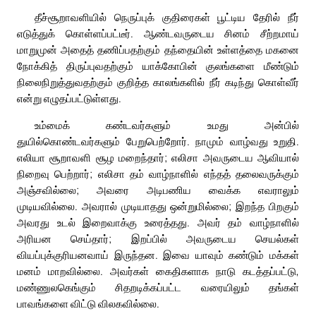
தீச்சூறாவளியில் நெருப்புக் குதிரைகள் பூட்டிய தேரில் நீர்
எடுத்துக் கொள்ளப்பட்டீர். ஆண்டவருடைய சினம் சீற்றமாய்
மாறுமுன் அதைத் தணிப்பதற்கும் தந்தையின் உள்ளத்தை மகனை
நோக்கித் திருப்புவதற்கும் யாக்கோபின் குலங்களை மீண்டும்
நிலைநிறுத்துவதற்கும் குறித்த காலங்களில் நீர் கடிந்து கொள்வீர்
என்று எழுதப்பட்டுள்ளது.
உம்மைக் கண்டவர்களும் உமது அன்பில்
துயில்கொண்டவர்களும் பேறுபெற்றோர். நாமும் வாழ்வது உறுதி.
எலியா சூறாவளி சூழ மறைந்தார்; எலிசா அவருடைய ஆவியால்
நிறைவு பெற்றார்; எலிசா தம் வாழ்நாளில் எந்தத் தலைவருக்கும்
அஞ்சவில்லை; அவரை அடிபணிய வைக்க எவராலும்
முடியவில்லை. அவரால் முடியாதது ஒன்றுமில்லை; இறந்த பிறகும்
அவரது உடல் இறைவாக்கு உரைத்தது. அவர் தம் வாழ்நாளில்
அரியன செய்தார்; இறப்பில் அவருடைய செயல்கள்
வியப்புக்குரியனவாய் இருந்தன. இவை யாவும் கண்டும் மக்கள்
மனம் மாறவில்லை. அவர்கள் கைதிகளாக நாடு கடத்தப்பட்டு,
மண்ணுலகெங்கும் சிதறடிக்கப்பட்ட வரையிலும் தங்கள்
பாவங்களை விட்டு விலகவில்லை.