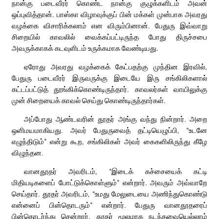
நான்கு படைவீரர் கொண்ட நான்கு குழுக்களிடம் அவன்
ஒப்புவித்தான். பாஸ்கா விழாவுக்குப் பின் மக்கள் முன்பாக அவரது
வழக்கை விசாரிக்கலாம் என விரும்பினான். பேதுரு இவ்வாறு
சிறையில் காவலில் வைக்கப்பட்டிருந்த போது திருச்சபை
அவருக்காகக் கடவுளிடம் உருக்கமாக வேண்டியது.
ஏரோது அவரது வழக்கைக் கேட்பதற்கு முந்தின இரவில்,
பேதுரு படைவீரர் இருவருக்கு இடையே இரு சங்கிலிகளால்
கட்டப்பட்டுத் தூங்கிக்கொண்டிருந்தார். காவலர்கள் வாயிலுக்கு
முன் சிறையைக் காவல் செய்து கொண்டிருந்தார்கள்.
அப்போது ஆண்டவரின் தூதர் அங்கு வந்து நின்றார். அறை
ஒளிமயமாகியது. அவர் பேதுருவைத் தட்டியெழுப்பி, “உடனே
எழுந்திடும்” என்று கூற, சங்கிலிகள் அவர் கைகளிலிருந்து கீழே
விழுந்தன.
வானதூதர் அவரிடம், “இடைக் கச்சையைக் கட்டி
மிதியடிகளைப் போட்டுக்கொள்ளும்” என்றார். அவரும் அவ்வாறே
செய்தார். தூதர் அவரிடம், “உமது மேலுடையை அணிந்துகொண்டு
என்னைப் பின்தொடரும்” என்றார். பேதுரு வானதூதரைப்
பின்தொடர்ந்து சென்றார். தூதர் மூலமாக நடந்தவையெல்லாம்