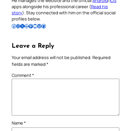
He manages the website and the official
Android
/
iOS
apps alongside his professional career (
Read his
story
). Stay connected with him on the official social
profiles below.
Follow Pradeep on Facebook
Follow Pradeep on Instagram
Follow Pradeep on X
Follow Pradeep on LinkedIn
Follow Pradeep on Pinterest
Subscribe to Pradeep’s Youtube Channel
Follow Pradeep on WordPress
Follow Pradeep on GitHub
Leave a Reply
Your email address will not be published.
Required
fields are marked
*
Comment
*
Name
*