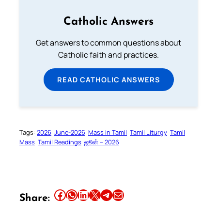
Catholic Answers
Get answers to common questions about
Catholic faith and practices.
READ CATHOLIC ANSWERS
Tags:
2026
June-2026
Mass in Tamil
Tamil Liturgy
Tamil
Mass
Tamil Readings
ஜூன் – 2026
Share this article on Facebook
Share this article on WhatsApp
Share this article on LinkedIn
Share this article on X
Share this article on Telegram
Email this Article
Share: