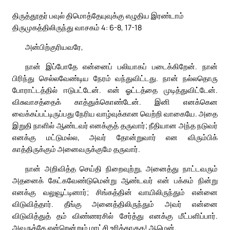
திருத்தூதர் பவுல் திமொத்தேயுவுக்கு எழுதிய இரண்டாம்
திருமுகத்திலிருந்து வாசகம் 4: 6-8, 17-18
அன்பிற்குரியவரே,
நான் இப்போதே என்னைப் பலியாகப் படைக்கிறேன். நான்
பிரிந்து செல்லவேண்டிய நேரம் வந்துவிட்டது. நான் நல்லதொரு
போராட்டத்தில் ஈடுபட்டேன். என் ஓட்டத்தை முடித்துவிட்டேன்.
விசுவாசத்தைக் காத்துக்கொண்டேன். இனி எனக்கென
வைக்கப்பட்டிருப்பது நேரிய வாழ்வுக்கான வெற்றி வாகையே. அதை
இறுதி நாளில் ஆண்டவர் எனக்குத் தருவார்; நீதியான அந்த நடுவர்
எனக்கு மட்டுமல்ல, அவர் தோன்றுவார் என விரும்பிக்
காத்திருக்கும் அனைவருக்குமே தருவார்.
நான் அறிவித்த செய்தி நிறைவுற்று, அனைத்து நாட்டவரும்
அதனைக் கேட்கவேண்டுமென்று ஆண்டவர் என் பக்கம் நின்று
எனக்கு வலுவூட்டினார்; சிங்கத்தின் வாயிலிருந்தும் என்னை
விடுவித்தார். தீங்கு அனைத்திலிருந்தும் அவர் என்னை
விடுவித்துத் தம் விண்ணரசில் சேர்த்து எனக்கு மீட்பளிப்பார்.
அவருக்கே என்றென்றும் மாட்சி உரித்தாகுக! ஆமென்.