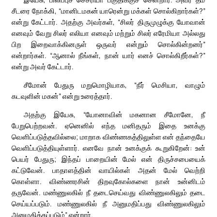
சீடரை நோக்கி, “மானிடமகன் யாரென்று மக்கள் சொல்கிறார்கள்?”
என்று கேட்டார். அதற்கு அவர்கள், “சிலர் திருமுழுக்கு யோவான்
எனவும் வேறு சிலர் எலியா எனவும் மற்றும் சிலர் எரேமியா அல்லது
பிற இறைவாக்கினருள் ஒருவர் என்றும் சொல்கின்றனர்”
என்றார்கள். “ஆனால் நீங்கள், நான் யார் எனச் சொல்கிறீர்கள்?”
என்று அவர் கேட்டார்.
சீமோன் பேதுரு மறுமொழியாக, “நீர் மெசியா, வாழும்
கடவுளின் மகன்” என்று உரைத்தார்.
அதற்கு இயேசு, “யோனாவின் மகனான சீமோனே, நீ
பேறுபெற்றவன். ஏனெனில் எந்த மனிதரும் இதை உனக்கு
வெளிப்படுத்தவில்லை; மாறாக விண்ணகத்திலுள்ள என் தந்தையே
வெளிப்படுத்தியுள்ளார். எனவே நான் உனக்குக் கூறுகிறேன்: உன்
பெயர் பேதுரு; இந்தப் பாறையின் மேல் என் திருச்சபையைக்
கட்டுவேன். பாதாளத்தின் வாயில்கள் அதன் மேல் வெற்றி
கொள்ளா. விண்ணரசின் திறவுகோல்களை நான் உன்னிடம்
தருவேன். மண்ணுலகில் நீ தடைசெய்வது விண்ணுலகிலும் தடை
செய்யப்படும். மண்ணுலகில் நீ அனுமதிப்பது விண்ணுலகிலும்
அனுமதிக்கப்படும்” என்றார்.