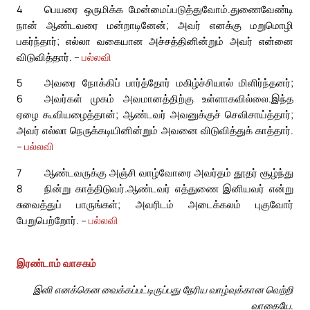
4
பெயரை ஒருமிக்க மேன்மைப்படுத்துவோம்.
துணைவேண்டி
நான் ஆண்டவரை மன்றாடினேன்; அவர் எனக்கு மறுமொழி
பகர்ந்தார்; எல்லா வகையான அச்சத்தினின்றும் அவர் என்னை
விடுவித்தார். –
பல்லவி
5
அவரை நோக்கிப் பார்த்தோர் மகிழ்ச்சியால் மிளிர்ந்தனர்;
6
அவர்கள் முகம் அவமானத்திற்கு உள்ளாகவில்லை.
இந்த
ஏழை கூவியழைத்தான்; ஆண்டவர் அவனுக்குச் செவிசாய்த்தார்;
அவர் எல்லா நெருக்கடியினின்றும் அவனை விடுவித்துக் காத்தார்.
–
பல்லவி
7
ஆண்டவருக்கு அஞ்சி வாழ்வோரை அவர்தம் தூதர் சூழ்ந்து
8
நின்று காத்திடுவர்.
ஆண்டவர் எத்துணை இனியவர் என்று
சுவைத்துப் பாருங்கள்; அவரிடம் அடைக்கலம் புகுவோர்
பேறுபெற்றோர். –
பல்லவி
இரண்டாம் வாசகம்
இனி எனக்கென வைக்கப்பட்டிருப்பது நேரிய வாழ்வுக்கான வெற்றி
வாகையே.